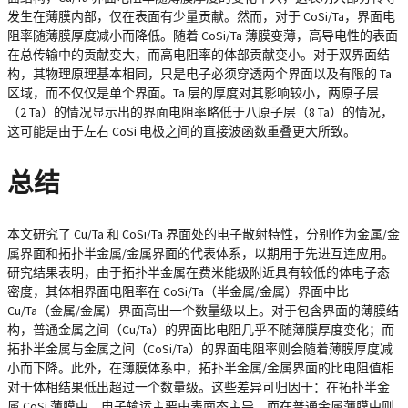
发生在薄膜内部，仅在表面有少量贡献。然而，对于 CoSi/Ta，界面电
阻率随薄膜厚度减小而降低。随着 CoSi/Ta 薄膜变薄，高导电性的表面
在总传输中的贡献变大，而高电阻率的体部贡献变小。对于双界面结
构，其物理原理基本相同，只是电子必须穿透两个界面以及有限的 Ta
区域，而不仅仅是单个界面。Ta 层的厚度对其影响较小，两原子层
（2 Ta）的情况显示出的界面电阻率略低于八原子层（8 Ta）的情况，
这可能是由于左右 CoSi 电极之间的直接波函数重叠更大所致。
总结
本文研究了 Cu/Ta 和 CoSi/Ta 界面处的电子散射特性，分别作为金属/金
属界面和拓扑半金属/金属界面的代表体系，以期用于先进互连应用。
研究结果表明，由于拓扑半金属在费米能级附近具有较低的体电子态
密度，其体相界面电阻率在 CoSi/Ta（半金属/金属）界面中比
Cu/Ta（金属/金属）界面高出一个数量级以上。对于包含界面的薄膜结
构，普通金属之间（Cu/Ta）的界面比电阻几乎不随薄膜厚度变化；而
拓扑半金属与金属之间（CoSi/Ta）的界面电阻率则会随着薄膜厚度减
小而下降。此外，在薄膜体系中，拓扑半金属/金属界面的比电阻值相
对于体相结果低出超过一个数量级。这些差异可归因于：在拓扑半金
属 CoSi 薄膜中，电子输运主要由表面态主导，而在普通金属薄膜中则