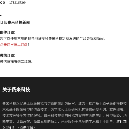
QQ
： 1732167264
订阅费米科技新闻
邮件订阅：
您可以使用常用的邮件地址接收费米科技定期发送的产品更新和新闻。
点击这里马上订阅
！
微信订阅：
微信扫描右侧二维码。
关于费米科技
费米科技以促进工业级模拟与仿真的应用为宗旨，致力于推广基于原子级别模拟技
术和基于图像模型的仿真技术，为学术和工业研究机构提供研发咨询、软件部署、
技术攻关等全方位的服务。费米科技提供的模拟方案具有面向应用、模型新颖、功
能丰富、计算高效、简单易用的特点，已经服务于众多的学术和工业用户。
欢迎加
入我们！（点击了解）