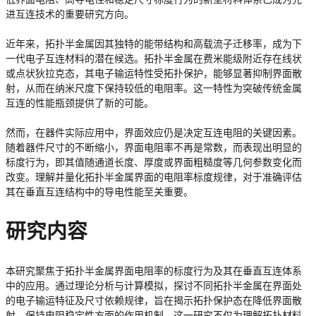
进互连技术的重要研究方向。
近年来，拓扑半金属因其独特的能带结构和高载流子迁移率，成为下
一代电子互连材料的潜在候选。拓扑半金属在费米能级附近存在线状
或点状狄拉克态，其电子输运特性受拓扑保护，能够显著抑制界面散
射，从而在纳米尺度下保持较低的电阻率。这一特性为突破传统金属
互连的性能瓶颈提供了新的可能。
然而，在器件实际应用中，界面效应仍是决定互连电阻的关键因素。
随着器件尺寸的不断缩小，界面电阻率不再是常数，而表现出明显的
标度行为，即其值随通道长度、厚度或界面粗糙度等几何参数变化而
改变。理解并量化拓扑半金属界面的电阻率标度规律，对于准确评估
其在垂直互连结构中的导电性能至关重要。
研究内容
本研究聚焦于拓扑半金属界面电阻率的标度行为及其在垂直互连体系
中的应用。通过理论分析与计算模拟，探讨不同拓扑半金属在界面处
的电子输运特征及尺寸依赖规律，旨在揭示拓扑保护态在降低界面散
射、保持电阻稳定性方面的作用机制。这一研究不仅为理解拓扑材料