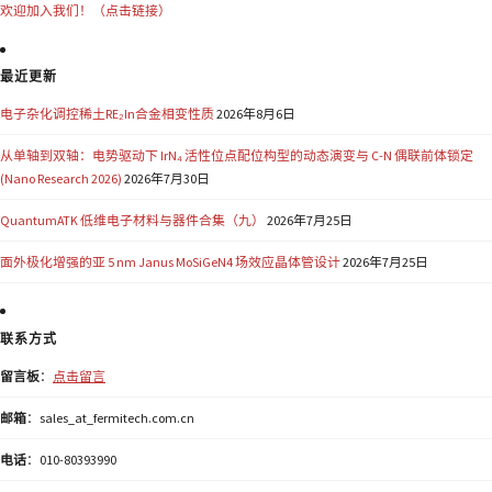
欢迎加入我们！（点击链接）
最近更新
电子杂化调控稀土RE₂In合金相变性质
2026年8月6日
从单轴到双轴：电势驱动下 IrN₄ 活性位点配位构型的动态演变与 C-N 偶联前体锁定
(Nano Research 2026)
2026年7月30日
QuantumATK 低维电子材料与器件合集（九）
2026年7月25日
面外极化增强的亚 5 nm Janus MoSiGeN4 场效应晶体管设计
2026年7月25日
联系方式
留言板
：
点击留言
邮箱
：sales_at_fermitech.com.cn
电话
：010-80393990