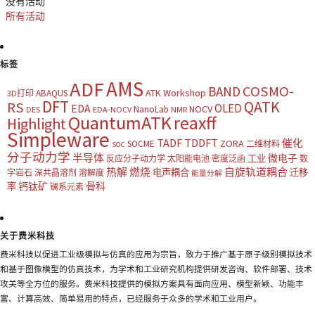
没有活动
所有活动
标签
AMS
ADF
COSMO-
BAND
ATK Workshop
ABAQUS
3D打印
DFT
QATK
RS
OLED
EDA
NOCV
NanoLab
DES
EDA-NOCV
NMR
QuantumATK
reaxff
Highlight
Simpleware
TADF
TDDFT
催化
ZORA
SOCME
二维材料
SOC
分子动力学
半导体
微电子
工业
反应分子动力学
太阳能电池
密度泛函
数
热解
燃烧
自旋轨道耦合
电声耦合
迁移
字岩石
深共晶溶剂
溶解度
能量分解
钙钛矿
骨科
率
镧系元素
关于费米科技
费米科技以促进工业级模拟与仿真的应用为宗旨，致力于推广基于原子级别模拟技术
和基于图像模型的仿真技术，为学术和工业研究机构提供研发咨询、软件部署、技术
攻关等全方位的服务。费米科技提供的模拟方案具有面向应用、模型新颖、功能丰
富、计算高效、简单易用的特点，已经服务于众多的学术和工业用户。