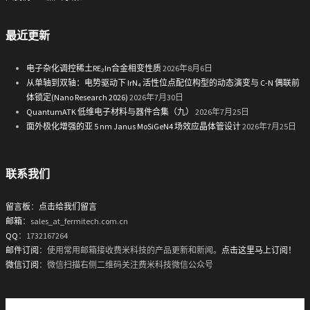
最近更新
电子杂化调控稀土RE₂In合金相变性质
2026年8月6日
从单轴到双轴：电势驱动下 IrN₄ 活性位点配位构型的动态演变与 C-N 偶联前
体锁定(Nano Research 2026)
2026年7月30日
QuantumATK 低维电子材料与器件合集（九）
2026年7月25日
面外极化增强的亚 5 nm Janus MoSiGeN4 场效应晶体管设计
2026年7月25日
联系我们
留言板
：
点击给我们留言
邮箱
：sales_at_fermitech.com.cn
QQ
：1732167264
邮件订阅
：使用常用邮箱接收费米科技的产品更新和新闻。
点击这里马上订阅！
微信订阅
：微信扫描右侧二维码关注费米科技微信公众号