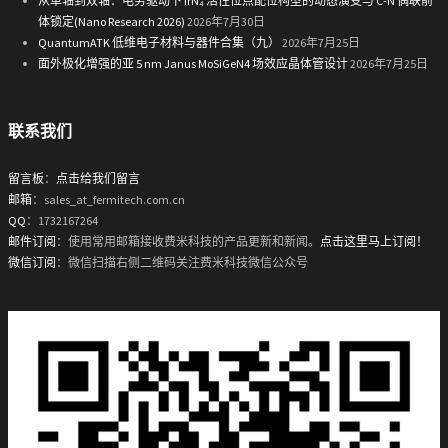
从单轴到双轴：电势驱动下 IrN₄ 活性位点配位构型的动态演变与 C-N 偶联前
体锁定(Nano Research 2026)
2026年7月30日
QuantumATK 低维电子材料与器件合集（九）
2026年7月25日
面外极化增强的亚 5 nm Janus MoSiGeN4 场效应晶体管设计
2026年7月25日
联系我们
留言板
：
点击给我们留言
邮箱
：sales_at_fermitech.com.cn
QQ
：1732167264
邮件订阅
：使用常用邮箱接收费米科技的产品更新和新闻。
点击这里马上订阅！
微信订阅
：微信扫描右侧二维码关注费米科技微信公众号