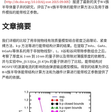
（
http://dx.doi.org/10.1016/j.sse.2015.09.005
）报道了最新的关于III-V族
半导体量子井的研究，评估了III-V族半导体的能带计算方法以及用于器
件模拟的能带校正参数。
文章摘要
我们详细的比较了用非抛物线有效质量模型结合密度泛函理论、紧束
缚方法、
k·p
方法等进行能带结构计算的结果。在提取了InAs、GaAs、
InGaAs等体系的用于非抛物线型Γ、L、X谷和谷间带隙参数组合之后，
考察了厚度从 3 nm 到 10 nm 的量子阱以及带隙对薄膜厚度的依赖性，
并与实验中In_{
Ga_{
的量子阱进行了比较。能带结构对
0.53}
0.47}As
MOSFET的源漏电流的影响则由弹道输运模型模拟。得到的结果为评估
III-V族半导体能带结构计算方法和为器件计算进行能带校正参数提供了
严格的依据。