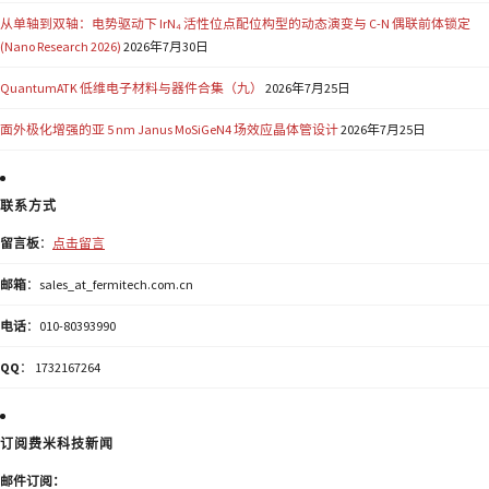
从单轴到双轴：电势驱动下 IrN₄ 活性位点配位构型的动态演变与 C-N 偶联前体锁定
(Nano Research 2026)
2026年7月30日
QuantumATK 低维电子材料与器件合集（九）
2026年7月25日
面外极化增强的亚 5 nm Janus MoSiGeN4 场效应晶体管设计
2026年7月25日
联系方式
留言板
：
点击留言
邮箱
：sales_at_fermitech.com.cn
电话
：010-80393990
QQ
： 1732167264
订阅费米科技新闻
邮件订阅：