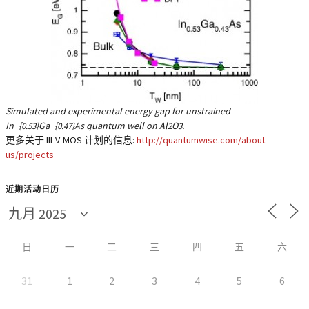
Simulated and experimental energy gap for unstrained
In_{
Ga_{
As quantum well on Al
O
.
0.53}
0.47}
2
3
更多关于 III-V-MOS 计划的信息:
http://quantumwise.com/about-
us/projects
近期活动日历
日
一
二
三
四
五
六
31
1
2
3
4
5
6