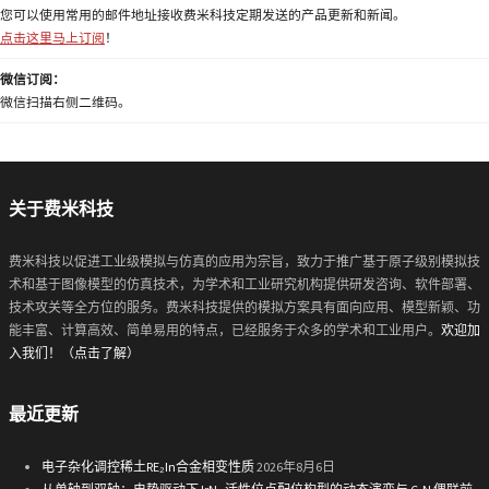
您可以使用常用的邮件地址接收费米科技定期发送的产品更新和新闻。
点击这里马上订阅
！
微信订阅：
微信扫描右侧二维码。
关于费米科技
费米科技以促进工业级模拟与仿真的应用为宗旨，致力于推广基于原子级别模拟技
术和基于图像模型的仿真技术，为学术和工业研究机构提供研发咨询、软件部署、
技术攻关等全方位的服务。费米科技提供的模拟方案具有面向应用、模型新颖、功
能丰富、计算高效、简单易用的特点，已经服务于众多的学术和工业用户。
欢迎加
入我们！（点击了解）
最近更新
电子杂化调控稀土RE₂In合金相变性质
2026年8月6日