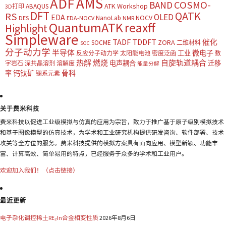
AMS
ADF
COSMO-
BAND
ATK Workshop
ABAQUS
3D打印
DFT
QATK
RS
OLED
EDA
NOCV
NanoLab
DES
EDA-NOCV
NMR
QuantumATK
reaxff
Highlight
Simpleware
TADF
TDDFT
催化
ZORA
SOCME
二维材料
SOC
分子动力学
半导体
微电子
工业
反应分子动力学
太阳能电池
密度泛函
数
热解
燃烧
自旋轨道耦合
电声耦合
迁移
字岩石
深共晶溶剂
溶解度
能量分解
钙钛矿
骨科
率
镧系元素
关于费米科技
费米科技以促进工业级模拟与仿真的应用为宗旨，致力于推广基于原子级别模拟技术
和基于图像模型的仿真技术，为学术和工业研究机构提供研发咨询、软件部署、技术
攻关等全方位的服务。费米科技提供的模拟方案具有面向应用、模型新颖、功能丰
富、计算高效、简单易用的特点，已经服务于众多的学术和工业用户。
欢迎加入我们！（点击链接）
最近更新
电子杂化调控稀土RE₂In合金相变性质
2026年8月6日