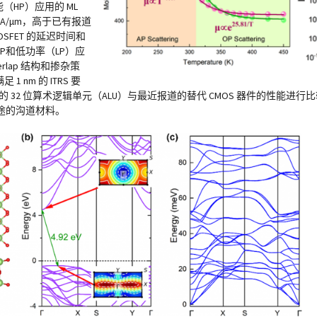
能（HP）应用的 ML
890 μA/μm，高于已有报道
 MOSFET 的延迟时间和
P和低功率（LP）应
derlap 结构和掺杂策
足 1 nm 的 ITRS 要
$ MOSFET 的 32 位算术逻辑单元（ALU）与最近报道的替代 CMOS 器件的性能进
种有前途的沟道材料。