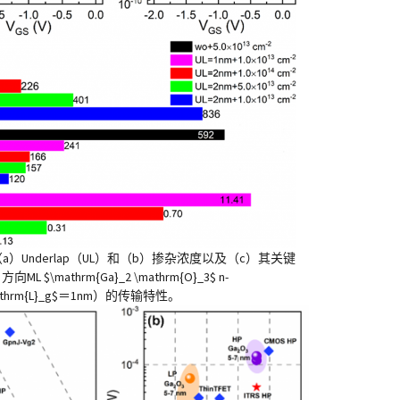
（a）Underlap（UL）和（b）掺杂浓度以及（c）其关键
L $\mathrm{Ga}_2 \mathrm{O}_3$ n-
athrm{L}_g$＝1nm）的传输特性。