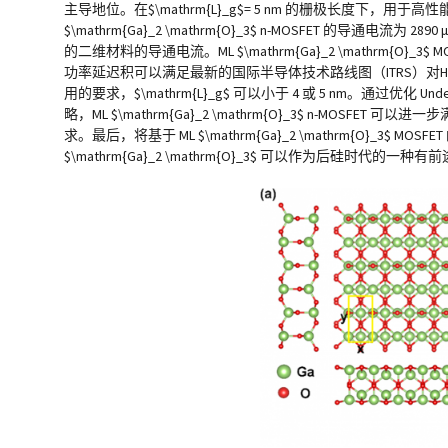
主导地位。在$\mathrm{L}_g$= 5 nm 的栅极长度下，用于高性
$\mathrm{Ga}_2 \mathrm{O}_3$ n-MOSFET 的导通电流为 2
的二维材料的导通电流。ML $\mathrm{Ga}_2 \mathrm{O}_3$
功率延迟积可以满足最新的国际半导体技术路线图（ITRS）对H
用的要求，$\mathrm{L}_g$ 可以小于 4 或 5 nm。通过优化 Un
略，ML $\mathrm{Ga}_2 \mathrm{O}_3$ n-MOSFET 可以进一步满
求。最后，将基于 ML $\mathrm{Ga}_2 \mathrm{O}_3
$\mathrm{Ga}_2 \mathrm{O}_3$ 可以作为后硅时代的一