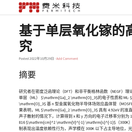
基于单层氧化镓的高性
究
Posted
2022年10月29日
·
Add Comment
摘要
研究者在密度泛函理论（DFT）和非平衡格林函数（NEGF）
单层（ML） $\mathrm{Ga}_2 \mathrm{O}_3$的电子性质和 ML- $\
\mathrm{O}_3$ 基 n 型金属氧化物半导体场效应晶体管（MO
果表明，ML $\mathrm{Ga}_2 \mathrm{O}_3$ 具有 4.92
声子散射的情况下，计算得到 x 和 y 方向的电子迁移率分别为 12
816 $\mathrm{cm}^2 \mathrm{V}^{-1} \mathrm{s}^{-1}
制表现出温度依赖性行为，声学模在 300K 以下占主导地位，光学