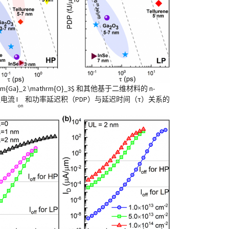
thrm{Ga}_2 \mathrm{O}_3$ 和其他基于二维材料的 n-
电流 I
和功率延迟积（PDP）与延迟时间（τ）关系的
on