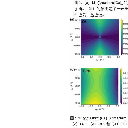
图 1.（a）ML $\mathrm{G
子谱。（b）的插图是第一布
红色高、蓝色低。
图2. ML $\mathrm{Ga}_2
（c）LA、（d）OP8 和（e）OP17 