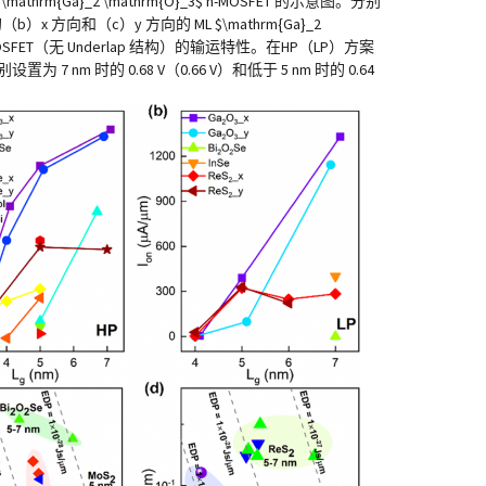
\mathrm{Ga}_2 \mathrm{O}_3$ n-MOSFET 的示意图。分别
x 方向和（c）y 方向的 ML $\mathrm{Ga}_2
 n-MOSFET（无 Underlap 结构）的输运特性。在HP（LP）方案
设置为 7 nm 时的 0.68 V（0.66 V）和低于 5 nm 时的 0.64