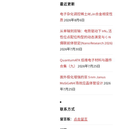
最近更新
电子杂化调控稀土RE₂In合金相变性
质
2026年8月6日
从单轴到双轴：电势驱动下 IrN₄ 活
性位点配位构型的动态演变与 C-N
偶联前体锁定(Nano Research 2026)
2026年7月30日
QuantumATK 低维电子材料与器件
合集（九）
2026年7月25日
面外极化增强的亚 5 nm Janus
MoSiGeN4 场效应晶体管设计
2026
年7月25日
联系方式
留言板
：
点击留言