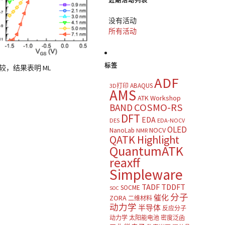
近期活动列表
没有活动
所有活动
标签
行比较，结果表明 ML
ADF
ABAQUS
3D打印
AMS
ATK Workshop
COSMO-RS
BAND
DFT
EDA
DES
EDA-NOCV
OLED
NOCV
NanoLab
NMR
QATK Highlight
QuantumATK
reaxff
Simpleware
TADF
TDDFT
SOCME
SOC
分子
催化
ZORA
二维材料
动力学
半导体
反应分子
动力学
太阳能电池
密度泛函