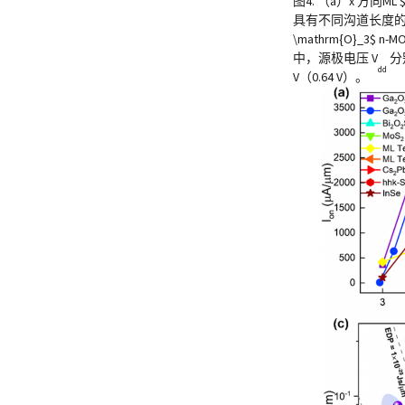
图4. （a）x 方向ML $
具有不同沟道长度的（b）
\mathrm{O}_3$
中，源极电压 V
分别
dd
V（0.64 V）。