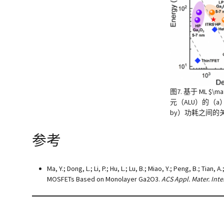
图7. 基于 ML $\m
元（ALU）的（a
by）功耗之间的
参考
Ma, Y.; Dong, L.; Li, P.; Hu, L.; Lu, B.; Miao, Y.; Peng, B.; 
MOSFETs Based on Monolayer Ga2O3.
ACS Appl. Mater. Inte