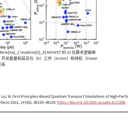
athrm{Ga}_2 \mathrm{O}_3$ MOSFET 的 32 位算术逻辑单
）开关能量和延迟与（b）工作（Active）和待机（Stand-
关系
Tian, A.; Liu, W. First-Principles-Based Quantum Transport Simulations of High-
rfaces
2022
,
14
(42), 48220–48228.
https://doi.org/10.1021/acsami.2c12266
.