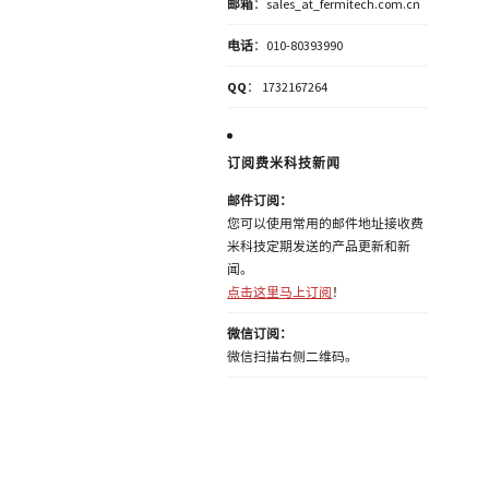
邮箱
：sales_at_fermitech.com.cn
电话
：010-80393990
QQ
： 1732167264
订阅费米科技新闻
邮件订阅：
您可以使用常用的邮件地址接收费
米科技定期发送的产品更新和新
闻。
点击这里马上订阅
！
微信订阅：
微信扫描右侧二维码。