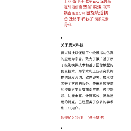
微电子
工业
数字岩石
深共晶
热解
燃烧
电声
溶剂
溶解度
自旋轨道耦
耦合
能量分解
合
钙钛矿
迁移率
镧系元素
骨科
关于费米科技
费米科技以促进工业级模拟与仿真
的应用为宗旨，致力于推广基于原
子级别模拟技术和基于图像模型的
仿真技术，为学术和工业研究机构
提供研发咨询、软件部署、技术攻
关等全方位的服务。费米科技提供
的模拟方案具有面向应用、模型新
颖、功能丰富、计算高效、简单易
用的特点，已经服务于众多的学术
和工业用户。
欢迎加入我们！（点击链接）