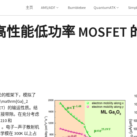
主页
AMS/ADF
Bumblebee
QuantumATK
Simp
能低功率 MOSFET
理论的框架下，模拟了
mathrm{Ga}_2
SFET）的输运性质。结
eV 的准直接带隙。在充分考虑
10 和
$（300K） 。电子—声子散射机
模在 300K 以上占