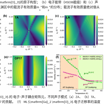
a}_2 \mathrm{O}_3$的原子构型；（b）电子能带（HSE06能级）和（c）声
里渊区中的载流子有效质量m
*和m
*的分布；载流子有效质量绝对值从
n
p
 \mathrm{O}_3$ 的 电子−声子耦合矩阵元，不同声子模式（a）ZA、（b）TA、
的贡献。（f） ML $\mathrm{Ga}_2 \mathrm{O}_3$ 电子迁移率的温度