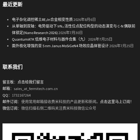
最近更新
电子杂化调控稀土RE₂In合金相变性质
2026年8月6日
从单轴到双轴：电势驱动下 IrN₄ 活性位点配位构型的动态演变与 C-N 偶联前
体锁定(Nano Research 2026)
2026年7月30日
QuantumATK 低维电子材料与器件合集（九）
2026年7月25日
面外极化增强的亚 5 nm Janus MoSiGeN4 场效应晶体管设计
2026年7月25日
联系我们
留言板
：
点击给我们留言
邮箱
：sales_at_fermitech.com.cn
QQ
：1732167264
邮件订阅
：使用常用邮箱接收费米科技的产品更新和新闻。
点击这里马上订阅！
微信订阅
：微信扫描右侧二维码关注费米科技微信公众号