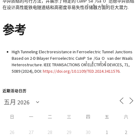
华异质结的可行方法，并展示了特定的 CuInP
Se
/Ga
O
范德华异质结
2
6
2
3
在设计高性能铁电隧道结和高密度非易失性存储器方面的巨大潜力.
参考
High Tunneling Electroresistance in Ferroelectric Tunnel Junctions
Based on 2-D Bilayer Ferroelectric CuInP
Se
/Ga
O
van der Waals
2
6
2
3
Heterostructure. IEEE TRANSACTIONS ON ELECTRON DEVICES, 71,
5089 (2024), DOI:
https://doi.org/10.1109/TED.2024.3411576
.
近期活动日历
日
一
二
三
四
五
六
26
27
28
29
30
1
2