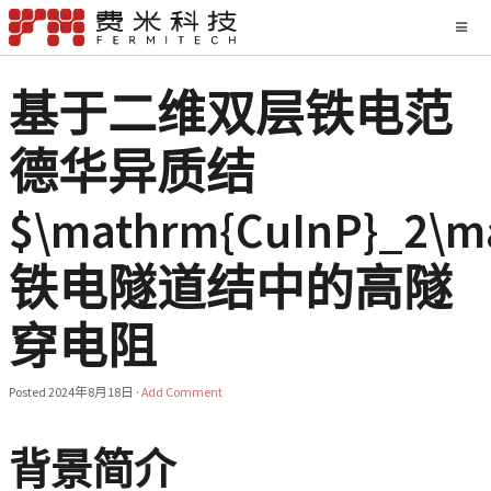
基于二维双层铁电范
德华异质结
$\mathrm{CuInP}_2\m
铁电隧道结中的高隧
穿电阻
Posted
2024年8月18日
·
Add Comment
背景简介