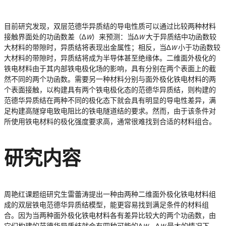
目前研究发现，双层范德华异质结的导电性质可以通过比较两种材料
接触界面处的功函数差（∆
W
）来预测：当∆
W
大于异质结中功函数较
大材料的带隙时，异质结将表现出金属性；相反，当∆
W
小于功函数较
大材料的带隙时，异质结将成为半导体甚至绝缘体。二维面外极化的
铁电材料由于其内部铁电极化场的影响，具有分别在两个表面上的截
然不同的两个功函数。需要另一种材料分别与面外极化铁电材料的两
个表面接触，以构建具有两个铁电极化态的范德华异质结，则构建的
范德华异质结在两种不同的极化态下就会具有明显的导电性差异，满
足构建高隧穿电致电阻比的铁电隧道结的要求。然而，由于该条件对
所使用铁电材料的极化强度要求高，通常很难找到合适的材料组合。
研究内容
周艳红课题组研究生雷蕾涛提出一种由两种二维面外极化铁电材料组
成的双层铁电范德华异质结模型，能更容易找到满足条件的材料组
合。因为当两种面外极化铁电材料各有差异比较大的两个功函数，由
它们构建的范德华异质结就会有四种可能的∆
W
。∆
W
最大的情况下，