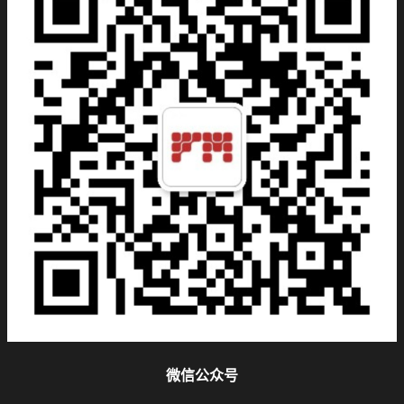
微信公众号