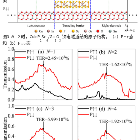
图3
N
= 2 时，CuInP
Se
/Ga
O
铁电隧道结的原子结构，（a）P↑↑态
2
6
2
3
和（b）P↓↓态。