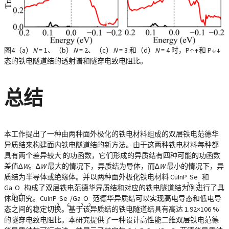
图4（a）
N
= 1、（b）
N
= 2、（c）
N
= 3 和（d）
N
= 4 时，P↑↑和 P↓↓
态的铁电隧道结的透射谱和隧穿电致电阻比。
总结
本工作提出了一种由两种面外极化的铁电材料组成的双层铁电范德华
异质结来构建面内铁电隧道结的新方法。由于这两种铁电材料每种都
具有两个差异较大 的功函数，它们形成的异质结有四种可能的功函数
差值∆
W
。∆
W
最大的情况下，异质结为导体，而∆
W
最小的情况下，异
质结为半导体或绝缘体。并以两种面外极化铁电材料 CuInP
Se
和
2
6
Ga
O
构成了双层铁电范德华异质结和对应的铁电隧道结为例进行了具
2
3
体地研究。CuInP
Se
/Ga
O
范德华异质结可以实现高电导态和低电导
2
6
2
3
态之间的稳定切换。基于该异质结的铁电隧道结具有高达 1.92×106 %
的隧穿电致电阻比。本研究提供了一种设计高性能二维双层铁电范德