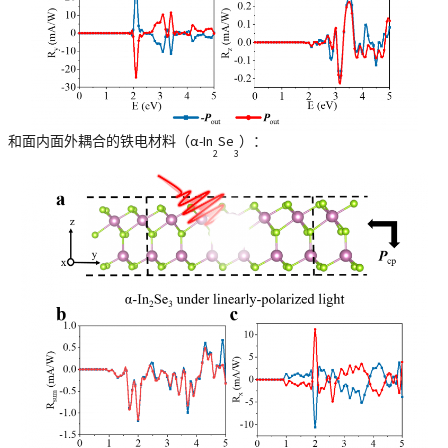
和面内面外耦合的铁电材料（α-In
Se
）：
2
3