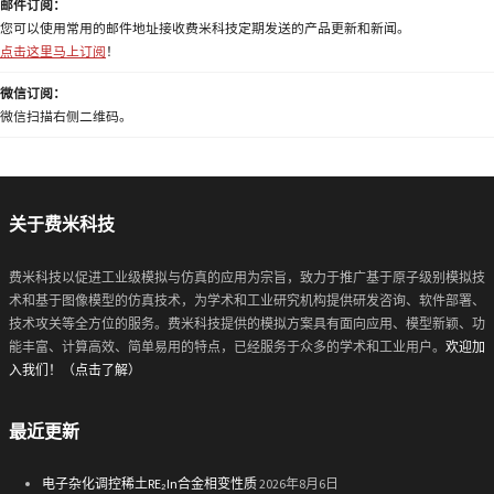
邮件订阅：
您可以使用常用的邮件地址接收费米科技定期发送的产品更新和新闻。
点击这里马上订阅
！
微信订阅：
微信扫描右侧二维码。
关于费米科技
费米科技以促进工业级模拟与仿真的应用为宗旨，致力于推广基于原子级别模拟技
术和基于图像模型的仿真技术，为学术和工业研究机构提供研发咨询、软件部署、
技术攻关等全方位的服务。费米科技提供的模拟方案具有面向应用、模型新颖、功
能丰富、计算高效、简单易用的特点，已经服务于众多的学术和工业用户。
欢迎加
入我们！（点击了解）
最近更新
电子杂化调控稀土RE₂In合金相变性质
2026年8月6日