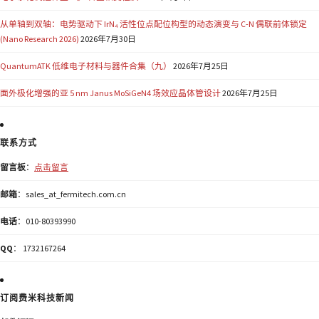
从单轴到双轴：电势驱动下 IrN₄ 活性位点配位构型的动态演变与 C-N 偶联前体锁定
(Nano Research 2026)
2026年7月30日
QuantumATK 低维电子材料与器件合集（九）
2026年7月25日
面外极化增强的亚 5 nm Janus MoSiGeN4 场效应晶体管设计
2026年7月25日
联系方式
留言板
：
点击留言
邮箱
：sales_at_fermitech.com.cn
电话
：010-80393990
QQ
： 1732167264
订阅费米科技新闻