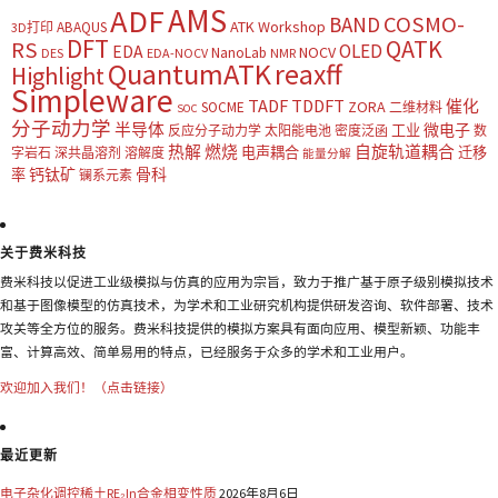
AMS
ADF
COSMO-
BAND
ATK Workshop
ABAQUS
3D打印
DFT
QATK
RS
OLED
EDA
NOCV
NanoLab
DES
EDA-NOCV
NMR
QuantumATK
reaxff
Highlight
Simpleware
TADF
TDDFT
催化
ZORA
SOCME
二维材料
SOC
分子动力学
半导体
微电子
工业
反应分子动力学
太阳能电池
密度泛函
数
热解
燃烧
自旋轨道耦合
电声耦合
迁移
字岩石
深共晶溶剂
溶解度
能量分解
钙钛矿
骨科
率
镧系元素
关于费米科技
费米科技以促进工业级模拟与仿真的应用为宗旨，致力于推广基于原子级别模拟技术
和基于图像模型的仿真技术，为学术和工业研究机构提供研发咨询、软件部署、技术
攻关等全方位的服务。费米科技提供的模拟方案具有面向应用、模型新颖、功能丰
富、计算高效、简单易用的特点，已经服务于众多的学术和工业用户。
欢迎加入我们！（点击链接）
最近更新
电子杂化调控稀土RE₂In合金相变性质
2026年8月6日