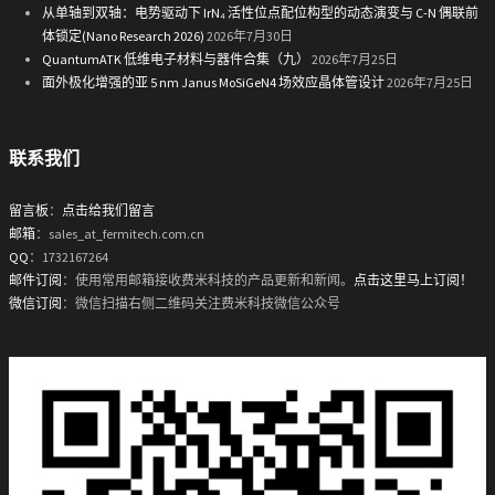
从单轴到双轴：电势驱动下 IrN₄ 活性位点配位构型的动态演变与 C-N 偶联前
体锁定(Nano Research 2026)
2026年7月30日
QuantumATK 低维电子材料与器件合集（九）
2026年7月25日
面外极化增强的亚 5 nm Janus MoSiGeN4 场效应晶体管设计
2026年7月25日
联系我们
留言板
：
点击给我们留言
邮箱
：sales_at_fermitech.com.cn
QQ
：1732167264
邮件订阅
：使用常用邮箱接收费米科技的产品更新和新闻。
点击这里马上订阅！
微信订阅
：微信扫描右侧二维码关注费米科技微信公众号