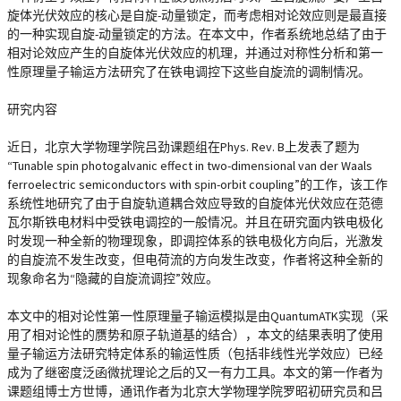
旋体光伏效应的核心是自旋-动量锁定，而考虑相对论效应则是最直接
的一种实现自旋-动量锁定的方法。在本文中，作者系统地总结了由于
相对论效应产生的自旋体光伏效应的机理，并通过对称性分析和第一
性原理量子输运方法研究了在铁电调控下这些自旋流的调制情况。
研究内容
近日，北京大学物理学院吕劲课题组在Phys. Rev. B上发表了题为
“Tunable spin photogalvanic effect in two-dimensional van der Waals
ferroelectric semiconductors with spin-orbit coupling”的工作，该工作
系统性地研究了由于自旋轨道耦合效应导致的自旋体光伏效应在范德
瓦尔斯铁电材料中受铁电调控的一般情况。并且在研究面内铁电极化
时发现一种全新的物理现象，即调控体系的铁电极化方向后，光激发
的自旋流不发生改变，但电荷流的方向发生改变，作者将这种全新的
现象命名为“隐藏的自旋流调控”效应。
本文中的相对论性第一性原理量子输运模拟是由QuantumATK实现（采
用了相对论性的赝势和原子轨道基的结合），本文的结果表明了使用
量子输运方法研究特定体系的输运性质（包括非线性光学效应）已经
成为了继密度泛函微扰理论之后的又一有力工具。本文的第一作者为
课题组博士方世博，通讯作者为北京大学物理学院罗昭初研究员和吕