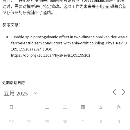
然而，当铁电材料受到来自高阶相对论效应（Dresselhaus效应）的扰
动时，需要对模型进行特定修改。这项工作为未来关于电-光-磁耦合新
型存储器的研究铺平了道路。
参考文献：
Tunable spin photogalvanic effect in two-dimensional van der Waals
ferroelectric semiconductors with spin-orbit coupling. Phys. Rev. B
109, 195202 (2024); DOI：
https://doi.org/10.1103/PhysRevB.109.195202
近期活动日历
日
一
二
三
四
五
六
27
28
29
30
1
2
3