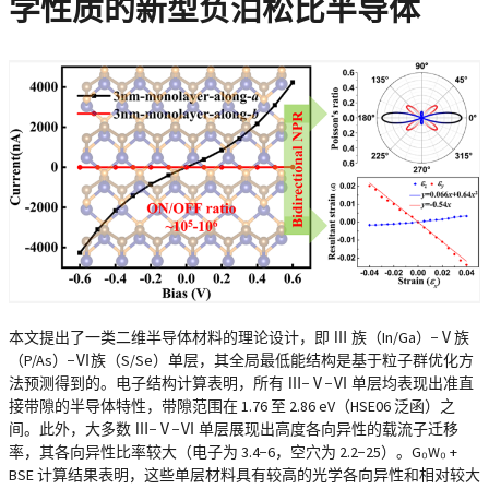
学性质的新型负泊松比半导体
本文提出了一类二维半导体材料的理论设计，即 Ⅲ 族（In/Ga）−Ⅴ族
（P/As）−Ⅵ族（S/Se）单层，其全局最低能结构是基于粒子群优化方
法预测得到的。电子结构计算表明，所有 Ⅲ−Ⅴ−Ⅵ 单层均表现出准直
接带隙的半导体特性，带隙范围在 1.76 至 2.86 eV（HSE06 泛函）之
间。此外，大多数 Ⅲ−Ⅴ−Ⅵ 单层展现出高度各向异性的载流子迁移
率，其各向异性比率较大（电子为 3.4−6，空穴为 2.2−25）。G₀W₀ +
BSE 计算结果表明，这些单层材料具有较高的光学各向异性和相对较大