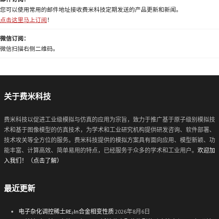
您可以使用常用的邮件地址接收费米科技定期发送的产品更新和新闻。
点击这里马上订阅
！
微信订阅：
微信扫描右侧二维码。
关于费米科技
费米科技以促进工业级模拟与仿真的应用为宗旨，致力于推广基于原子级别模拟技
术和基于图像模型的仿真技术，为学术和工业研究机构提供研发咨询、软件部署、
技术攻关等全方位的服务。费米科技提供的模拟方案具有面向应用、模型新颖、功
能丰富、计算高效、简单易用的特点，已经服务于众多的学术和工业用户。
欢迎加
入我们！（点击了解）
最近更新
电子杂化调控稀土RE₂In合金相变性质
2026年8月6日