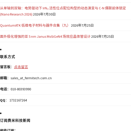
从单轴到双轴：电势驱动下 IrN₄ 活性位点配位构型的动态演变与 C-N 偶联前体锁定
(Nano Research 2026)
2026年7月30日
QuantumATK 低维电子材料与器件合集（九）
2026年7月25日
面外极化增强的亚 5 nm Janus MoSiGeN4 场效应晶体管设计
2026年7月25日
联系方式
留言板
：
点击留言
邮箱
：sales_at_fermitech.com.cn
电话
：010-80393990
QQ
： 1732167264
订阅费米科技新闻
邮件订阅：