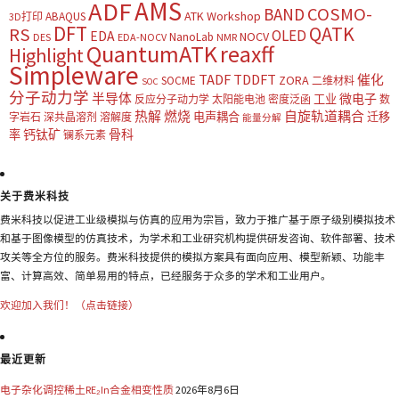
AMS
ADF
COSMO-
BAND
ATK Workshop
ABAQUS
3D打印
DFT
QATK
RS
OLED
EDA
NOCV
NanoLab
DES
EDA-NOCV
NMR
QuantumATK
reaxff
Highlight
Simpleware
TADF
TDDFT
催化
ZORA
SOCME
二维材料
SOC
分子动力学
半导体
微电子
工业
反应分子动力学
太阳能电池
密度泛函
数
热解
燃烧
自旋轨道耦合
电声耦合
迁移
字岩石
深共晶溶剂
溶解度
能量分解
钙钛矿
骨科
率
镧系元素
关于费米科技
费米科技以促进工业级模拟与仿真的应用为宗旨，致力于推广基于原子级别模拟技术
和基于图像模型的仿真技术，为学术和工业研究机构提供研发咨询、软件部署、技术
攻关等全方位的服务。费米科技提供的模拟方案具有面向应用、模型新颖、功能丰
富、计算高效、简单易用的特点，已经服务于众多的学术和工业用户。
欢迎加入我们！（点击链接）
最近更新
电子杂化调控稀土RE₂In合金相变性质
2026年8月6日