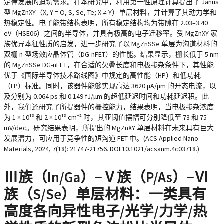
定律发展的迫切需求。在本研究中，利用第一性原理计算提出了 Janus
型 MgZnXY（X, Y = O, S, Se, Te; X ≠ Y）单层材料，并计算了其动力学和
热稳定性。电子能带结构表明，所有稳定结构均为带隙在 2.03–3.40
eV（HSE06）之间的半导体，并具有极高的电子迁移率。受 MgZnXY 家
族优异本征性质的启发，进一步研究了以 MgZnSSe 单层为沟道材料的
双栅 n-型场效应晶体管（DG-nFET）的性能。结果显示，栅长低于 5 nm
的 MgZnSSe DG-nFET，在合适的欠叠长度和电极掺杂条件下，其性能
优于《国际半导体技术路线图》中规定的高性能（HP）和低功耗
（LP）标准。同时，该器件能够实现高达 3620 μA/μm 的开态电流，以
及分别为 0.064 ps 和 0.149 fJ/μm 的超低延迟时间和功耗延迟积。此
外，我们还研究了所提器件的栅控能力，结果表明，当电极掺杂浓度
为 1 × 10¹³ 和 2 × 10¹³ cm⁻² 时，其亚阈值摆幅可分别降低至 73 和 75
mV/dec。研究结果表明，所提出的 MgZnXY 单层材料在未来具有巨大
发展潜力，可应用于竞争性的短沟道 FET 中。(ACS Applied Nano
Materials, 2024, 7(18): 21747-21756. DOI:10.1021/acsanm.4c03718.)
Ⅲ族（In/Ga）−Ⅴ族（P/As）−Ⅵ
族（S/Se）单层材料：一类具有
高度各向异性电子/光学/力学/热