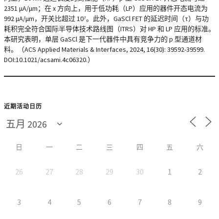
2351 μA/μm；在 x 方向上，用于低功耗（LP）应用的器件开态电流为
992 μA/μm，开关比超过 10⁷。此外，GaSCl FET 的延迟时间（τ）与功
耗积完全符合国际半导体技术路线图（ITRS）对 HP 和 LP 应用的标准。
本研究表明，单层 GaSCl 是下一代器件中具有竞争力的 p 型通道材
料。（ACS Applied Materials & Interfaces, 2024, 16(30): 39592-39599.
DOI:10.1021/acsami.4c06320.）
近期活动日历
日
一
二
三
四
五
六
26
27
28
29
30
1
2
3
4
5
6
7
8
9