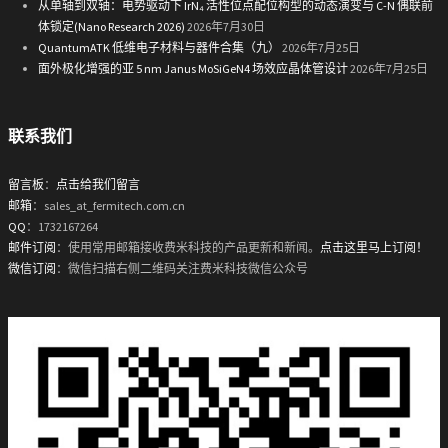
从单轴到双轴：电势驱动下 IrN₄ 活性位点配位构型的动态演变与 C-N 偶联前
体锁定(Nano Research 2026)
2026年7月30日
QuantumATK 低维电子材料与器件合集（九）
2026年7月25日
面外极化增强的亚 5 nm Janus MoSiGeN4 场效应晶体管设计
2026年7月25日
联系我们
留言板
：
点击给我们留言
邮箱
：sales_at_fermitech.com.cn
QQ
：1732167264
邮件订阅
：使用常用邮箱接收费米科技的产品更新和新闻。
点击这里马上订阅！
微信订阅
：微信扫描右侧二维码关注费米科技微信公众号