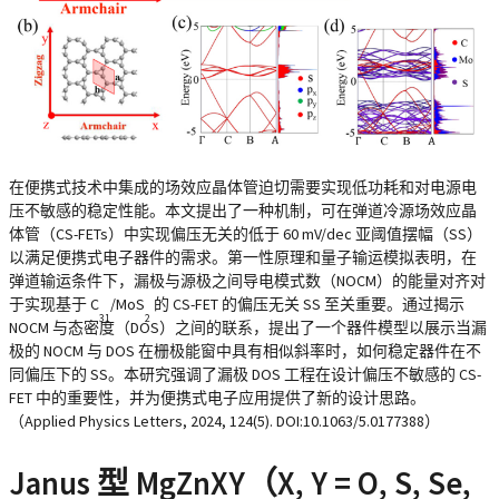
在便携式技术中集成的场效应晶体管迫切需要实现低功耗和对电源电
压不敏感的稳定性能。本文提出了一种机制，可在弹道冷源场效应晶
体管（CS-FETs）中实现偏压无关的低于 60 mV/dec 亚阈值摆幅（SS）
以满足便携式电子器件的需求。第一性原理和量子输运模拟表明，在
弹道输运条件下，漏极与源极之间导电模式数（NOCM）的能量对齐对
于实现基于 C
/MoS
的 CS-FET 的偏压无关 SS 至关重要。通过揭示
31
2
NOCM 与态密度（DOS）之间的联系，提出了一个器件模型以展示当漏
极的 NOCM 与 DOS 在栅极能窗中具有相似斜率时，如何稳定器件在不
同偏压下的 SS。本研究强调了漏极 DOS 工程在设计偏压不敏感的 CS-
FET 中的重要性，并为便携式电子应用提供了新的设计思路。
（Applied Physics Letters, 2024, 124(5). DOI:10.1063/5.0177388）
Janus 型 MgZnXY（X, Y = O, S, Se,