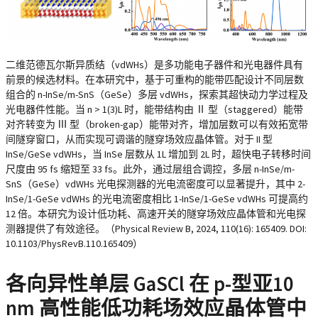
二维范德瓦尔斯异质结（vdWHs）是多功能电子器件和光电器件具有
前景的候选材料。在本研究中，基于可重构的能带匹配设计不同层数
组合的 n-InSe/m-SnS（GeSe）多层 vdWHs，探索其超快动力学过程及
光电器件性能。当 n > 1(3)L 时，能带结构由 Ⅱ 型（staggered）能带
对齐转变为 Ⅲ 型（broken-gap）能带对齐，增加层数可以有效拓宽带
间隧穿窗口，从而实现可调谐的隧穿场效应晶体管。对于 II 型
InSe/GeSe vdWHs，当 InSe 层数从 1L 增加到 2L 时，超快电子转移时间
尺度由 95 fs 缩短至 33 fs。此外，通过层组合调控，多层 n-InSe/m-
SnS（GeSe）vdWHs 光电探测器的光电流密度可以显著提升，其中 2-
InSe/1-GeSe vdWHs 的光电流密度相比 1-InSe/1-GeSe vdWHs 可提高约
12 倍。本研究为设计低功耗、高速开关的隧穿场效应晶体管和光电探
测器提供了有效途径。（Physical Review B, 2024, 110(16): 165409. DOI:
10.1103/PhysRevB.110.165409）
各向异性单层 GaSCl 在 p-型亚10
nm 高性能低功耗场效应晶体管中