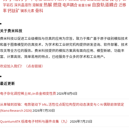
热解
燃烧
自旋轨道耦合
电声耦合
迁移
字岩石
深共晶溶剂
溶解度
能量分解
钙钛矿
骨科
率
镧系元素
关于费米科技
费米科技以促进工业级模拟与仿真的应用为宗旨，致力于推广基于原子级别模拟技术
和基于图像模型的仿真技术，为学术和工业研究机构提供研发咨询、软件部署、技术
攻关等全方位的服务。费米科技提供的模拟方案具有面向应用、模型新颖、功能丰
富、计算高效、简单易用的特点，已经服务于众多的学术和工业用户。
欢迎加入我们！（点击链接）
最近更新
电子杂化调控稀土RE₂In合金相变性质
2026年8月6日
从单轴到双轴：电势驱动下 IrN₄ 活性位点配位构型的动态演变与 C-N 偶联前体锁定
(Nano Research 2026)
2026年7月30日
QuantumATK 低维电子材料与器件合集（九）
2026年7月25日