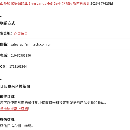
面外极化增强的亚 5 nm Janus MoSiGeN4 场效应晶体管设计
2026年7月25日
联系方式
留言板
：
点击留言
邮箱
：sales_at_fermitech.com.cn
电话
：010-80393990
QQ
： 1732167264
订阅费米科技新闻
邮件订阅：
您可以使用常用的邮件地址接收费米科技定期发送的产品更新和新闻。
点击这里马上订阅
！
微信订阅：
微信扫描右侧二维码。