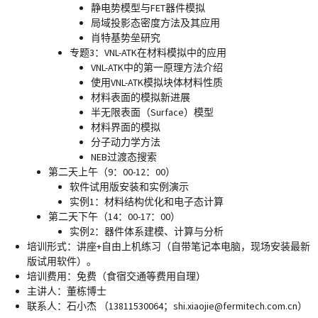
静电势模型与FET器件模拟
局域投影态密度方法及其应用
肖特基势垒研究
专题3：VNL-ATK在材料模拟中的应用
VNL-ATK中的第一原理方法介绍
使用VNL-ATK模拟块体材料性质
材料表面的模拟新进展
半无限表面（Surface）模型
材料界面的模拟
分子动力学方法
NEB过渡态搜索
第二天上午（9：00-12：00）
软件试用版安装和实例演示
实例1：材料结构优化和电子态计算
第二天下午（14：00-17：00）
实例2：器件体系建模、计算与分析
培训形式：
讲座+自由上机练习（
自带笔记本电脑，现场安装最新
版试用软件
）。
培训费用：
免费（食宿交通等费用自理）
主讲人：
董栋博士
联系人：
石小杰 （13811530064；shi.xiaojie@fermitech.com.cn）