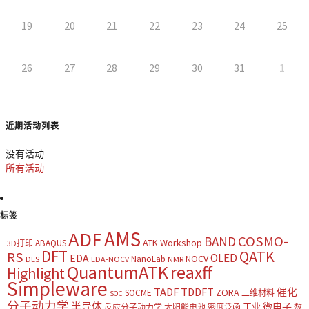
19
20
21
22
23
24
25
26
27
28
29
30
31
1
近期活动列表
没有活动
所有活动
标签
AMS
ADF
COSMO-
BAND
ATK Workshop
ABAQUS
3D打印
DFT
QATK
RS
OLED
EDA
NOCV
NanoLab
DES
EDA-NOCV
NMR
QuantumATK
reaxff
Highlight
Simpleware
TADF
TDDFT
催化
ZORA
SOCME
二维材料
SOC
分子动力学
半导体
微电子
工业
反应分子动力学
太阳能电池
密度泛函
数