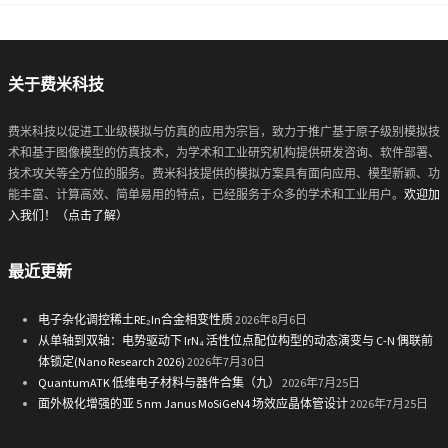
关于费米科技
费米科技以促进工业级模拟与仿真的应用为宗旨，致力于推广基于原子级别模拟技
术和基于图像模型的仿真技术，为学术和工业研究机构提供研发咨询、软件部署、
技术攻关等全方位的服务。费米科技提供的模拟方案具有面向应用、模型新颖、功
能丰富、计算高效、简单易用的特点，已经服务于众多的学术和工业用户。
欢迎加
入我们！（点击了解）
最近更新
电子杂化调控稀土RE₂In合金相变性质
2026年8月6日
从单轴到双轴：电势驱动下 IrN₄ 活性位点配位构型的动态演变与 C-N 偶联前
体锁定(Nano Research 2026)
2026年7月30日
QuantumATK 低维电子材料与器件合集（九）
2026年7月25日
面外极化增强的亚 5 nm Janus MoSiGeN4 场效应晶体管设计
2026年7月25日