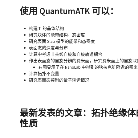
使用 QuantumATK 可以：
构建 TI 的晶体结构
研究块体的能带结构、态密度
研究表面 Slab 模型的能带和态密度
表面态的深度与分布
计算中考虑非共线自旋和自旋轨道耦合
作出表面态的自旋分辨的费米面，研究费米面上的自旋取
右图显示了在 NanoLab 中得到的狄拉克锥附近的
计算拓扑不变量
研究表面态控制的量子输运情况
最新发表的文章：
拓扑绝缘体
性质