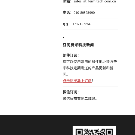
邮箱
：sales_at_fermitech.com.cn
电话
：010-80393990
QQ
： 1732167264
订阅费米科技新闻
邮件订阅：
您可以使用常用的邮件地址接收费
米科技定期发送的产品更新和新
闻。
点击这里马上订阅
！
微信订阅：
微信扫描右侧二维码。