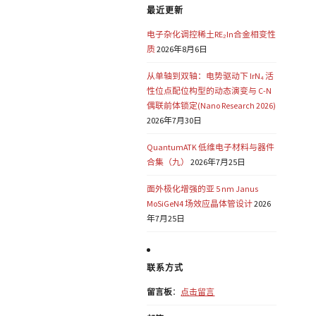
最近更新
电子杂化调控稀土RE₂In合金相变性
质
2026年8月6日
从单轴到双轴：电势驱动下 IrN₄ 活
性位点配位构型的动态演变与 C-N
偶联前体锁定(Nano Research 2026)
2026年7月30日
QuantumATK 低维电子材料与器件
合集（九）
2026年7月25日
面外极化增强的亚 5 nm Janus
MoSiGeN4 场效应晶体管设计
2026
年7月25日
联系方式
留言板
：
点击留言