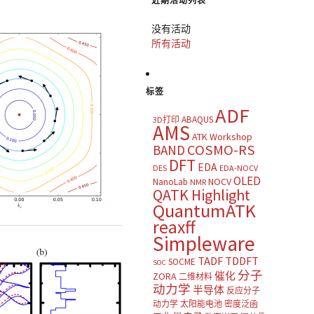
近期活动列表
没有活动
所有活动
标签
ADF
ABAQUS
3D打印
AMS
ATK Workshop
COSMO-RS
BAND
DFT
EDA
DES
EDA-NOCV
OLED
NOCV
NanoLab
NMR
QATK Highlight
QuantumATK
reaxff
Simpleware
TADF
TDDFT
SOCME
SOC
分子
催化
ZORA
二维材料
动力学
半导体
反应分子
动力学
太阳能电池
密度泛函