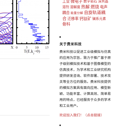
微电子
工业
数字岩石
深共晶
热解
燃烧
电声
溶剂
溶解度
自旋轨道耦
耦合
能量分解
合
钙钛矿
迁移率
镧系元素
骨科
关于费米科技
费米科技以促进工业级模拟与仿真
的应用为宗旨，致力于推广基于原
子级别模拟技术和基于图像模型的
仿真技术，为学术和工业研究机构
提供研发咨询、软件部署、技术攻
关等全方位的服务。费米科技提供
的模拟方案具有面向应用、模型新
颖、功能丰富、计算高效、简单易
用的特点，已经服务于众多的学术
和工业用户。
欢迎加入我们！（点击链接）