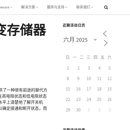
leware
解决方案
服务与支持
联系我们
变存储器
近期活动日历
日
一
二
三
四
五
六
1
2
3
4
5
6
8
9
10
11
12
13
15
16
17
18
19
20
提供了一种很有前途的替代方
长在高电阻状态和低电阻状态
22
23
24
25
26
27
水平上清楚地了解开关机
以确定接通和断开状态，而
29
30
1
2
3
4