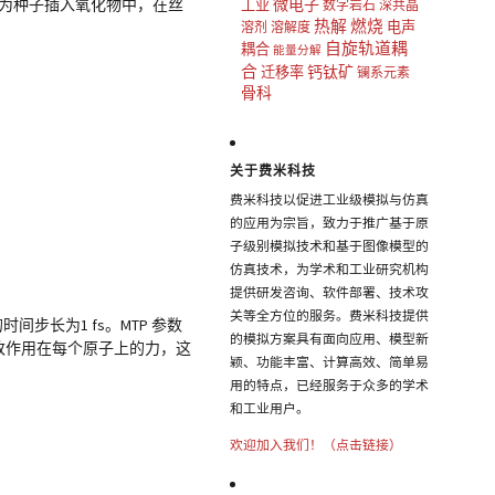
微电子
 丝作为种子插入氧化物中，在丝
工业
数字岩石
深共晶
热解
燃烧
电声
溶剂
溶解度
自旋轨道耦
耦合
能量分解
合
钙钛矿
迁移率
镧系元素
骨科
关于费米科技
费米科技以促进工业级模拟与仿真
的应用为宗旨，致力于推广基于原
子级别模拟技术和基于图像模型的
仿真技术，为学术和工业研究机构
提供研发咨询、软件部署、技术攻
关等全方位的服务。费米科技提供
间步长为1 fs。MTP 参数
的模拟方案具有面向应用、模型新
项修改作用在每个原子上的力，这
颖、功能丰富、计算高效、简单易
用的特点，已经服务于众多的学术
和工业用户。
欢迎加入我们！（点击链接）