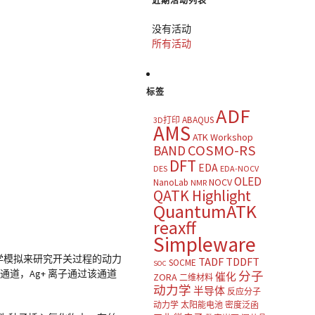
近期活动列表
没有活动
所有活动
标签
ADF
ABAQUS
3D打印
AMS
ATK Workshop
COSMO-RS
BAND
DFT
EDA
DES
EDA-NOCV
OLED
NOCV
NanoLab
NMR
QATK Highlight
QuantumATK
reaxff
Simpleware
力学模拟来研究开关过程的动力
TADF
TDDFT
SOCME
SOC
道，Ag+ 离子通过该通道
分子
催化
ZORA
二维材料
动力学
半导体
反应分子
动力学
太阳能电池
密度泛函