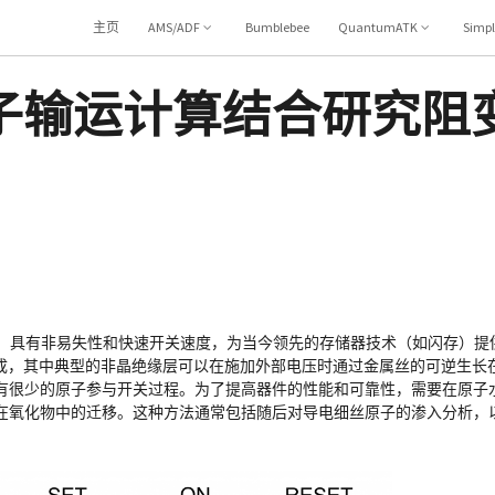
主页
AMS/ADF
Bumblebee
QuantumATK
Simp
子输运计算结合研究阻
BRAM）具有非易失性和快速开关速度，为当今领先的存储器技术（如闪存）
构组成，其中典型的非晶绝缘层可以在施加外部电压时通过金属丝的可逆生
有很少的原子参与开关过程。为了提高器件的性能和可靠性，需要在原子
在氧化物中的迁移。这种方法通常包括随后对导电细丝原子的渗入分析，