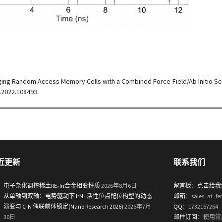
dging Random Access Memory Cells with a Combined Force-Field/Ab Initio S
e.2022.108493.
近更新
联系我们
电子杂化调控稀土RE₂In合金相变性质
2026年8月6日
留言板
：
点击给我
从单轴到双轴：电势驱动下 IrN₄ 活性位点配位构型的动态
邮箱
：sales_at_fe
演变与 C-N 偶联前体锁定(Nano Research 2026)
2026年7月
QQ
：1732167264
30日
邮件订阅
：使用常