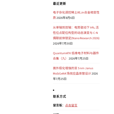
最近更新
电子杂化调控稀土RE₂In合金相变性
质
2026年8月6日
从单轴到双轴：电势驱动下 IrN₄ 活
性位点配位构型的动态演变与 C-N
偶联前体锁定(Nano Research 2026)
2026年7月30日
QuantumATK 低维电子材料与器件
合集（九）
2026年7月25日
面外极化增强的亚 5 nm Janus
MoSiGeN4 场效应晶体管设计
2026
年7月25日
联系方式
留言板
：
点击留言