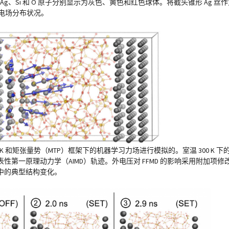
如下图。Ag、Si 和 O 原子分别显示为灰色、黄色和红色球体。将截头锥形 Ag
的电场分布状况。
K 和矩张量势（MTP）框架下的机器学习力场进行模拟的。室温 300 K 下的时
代表性第一原理动力学（AIMD）轨迹。外电压对 FFMD 的影响采用附加
中的典型结构变化。