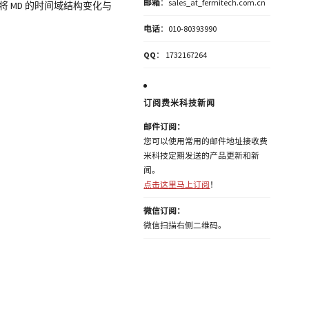
邮箱
：sales_at_fermitech.com.cn
将 MD 的时间域结构变化与
电话
：010-80393990
QQ
： 1732167264
订阅费米科技新闻
邮件订阅：
您可以使用常用的邮件地址接收费
米科技定期发送的产品更新和新
闻。
点击这里马上订阅
！
微信订阅：
微信扫描右侧二维码。