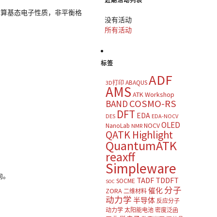
近期活动列表
于计算基态电子性质，非平衡格
没有活动
所有活动
标签
ADF
ABAQUS
3D打印
AMS
ATK Workshop
COSMO-RS
BAND
DFT
EDA
DES
EDA-NOCV
OLED
NOCV
NanoLab
NMR
QATK Highlight
QuantumATK
reaxff
Simpleware
向。
TADF
TDDFT
SOCME
SOC
分子
催化
ZORA
二维材料
动力学
半导体
反应分子
动力学
太阳能电池
密度泛函