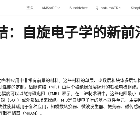
主页
AMS/ADF
Bumblebee
QuantumATK
Simp
隧道结：自旋电子学的新前
成为各种应用中非常有前景的材料。这些材料的单层、少数层和块体多层结
现性能的定制。磁隧道结（MTJ）由两个被绝缘薄层隔开的铁磁电极组成
化幅度可以以隧穿磁电阻（TMR）表示。在二进制术语中，这些电阻最小（最
矩（SOT）或外部磁场来操纵。MTJ是自旋电子学的基本器件单元，主
失性使其适用于各种应用，如模数转换器、微波发生器、振荡器、磁传感
存取存储器（MRAM）。