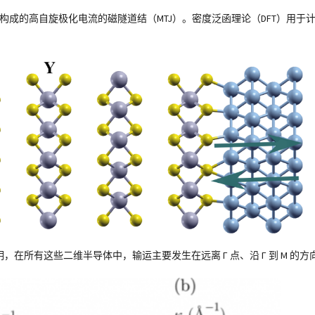
Te））构成的高自旋极化电流的磁隧道结（MTJ）。密度泛函理论（DFT）用
，在所有这些二维半导体中，输运主要发生在远离 Γ 点、沿 Γ 到 M 的方