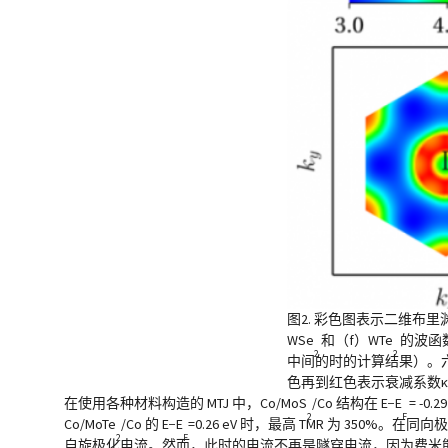
图2. 彩色图表示二维布里
WSe
和（f）WTe
的波函数
2
2
中间的时的计算结果）。六
色再到红色表示衰减系数
在使用各种材料构造的 MTJ 中，Co/MoS
/Co 结构在 E−E
= -0
2
F
Co/MoTe
/Co 的 E−E
=0.26 eV 时，最高 TMR 为 350
2
F
自旋极化电流。然而，此时的电流不再是隧穿电流，因为费米