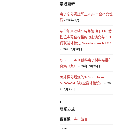
最近更新
电子杂化调控稀土RE₂In合金相变性
质
2026年8月6日
从单轴到双轴：电势驱动下 IrN₄ 活
性位点配位构型的动态演变与 C-N
偶联前体锁定(Nano Research 2026)
2026年7月30日
QuantumATK 低维电子材料与器件
合集（九）
2026年7月25日
面外极化增强的亚 5 nm Janus
MoSiGeN4 场效应晶体管设计
2026
年7月25日
联系方式
留言板
：
点击留言