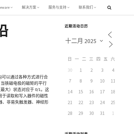
leware
解决方案
服务与支持
联系我们
沿
近期活动日历
日
一
二
三
四
五
六
30
1
2
3
4
5
构可以通过各种方式进行合
7
8
9
10
11
12
。当铁磁电极的磁矩的平行
大）状态对应于 0/1。这
14
15
16
17
18
19
要用于读取和写入器件的磁性
器、非易失触发器、神经形
21
22
23
24
25
26
28
29
30
31
1
2