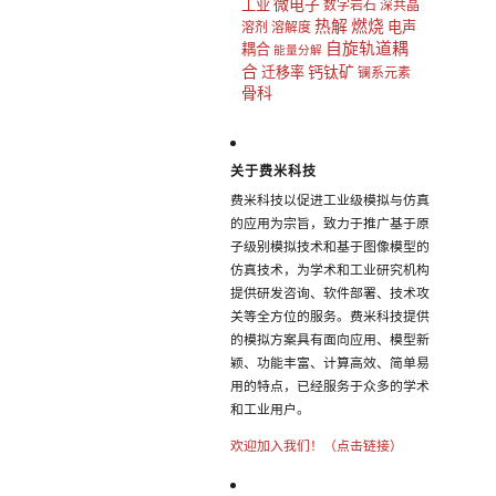
微电子
工业
数字岩石
深共晶
热解
燃烧
电声
溶剂
溶解度
自旋轨道耦
耦合
能量分解
合
钙钛矿
迁移率
镧系元素
骨科
关于费米科技
费米科技以促进工业级模拟与仿真
的应用为宗旨，致力于推广基于原
子级别模拟技术和基于图像模型的
仿真技术，为学术和工业研究机构
提供研发咨询、软件部署、技术攻
关等全方位的服务。费米科技提供
的模拟方案具有面向应用、模型新
颖、功能丰富、计算高效、简单易
用的特点，已经服务于众多的学术
和工业用户。
欢迎加入我们！（点击链接）