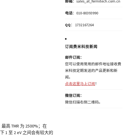
邮箱
：sales_at_fermitech.com.cn
电话
：010-80393990
QQ
： 1732167264
订阅费米科技新闻
邮件订阅：
您可以使用常用的邮件地址接收费
米科技定期发送的产品更新和新
闻。
点击这里马上订阅
！
微信订阅：
微信扫描右侧二维码。
 时，最高 TMR 为 2500%；在
1 至 2 eV 之间会有较大的