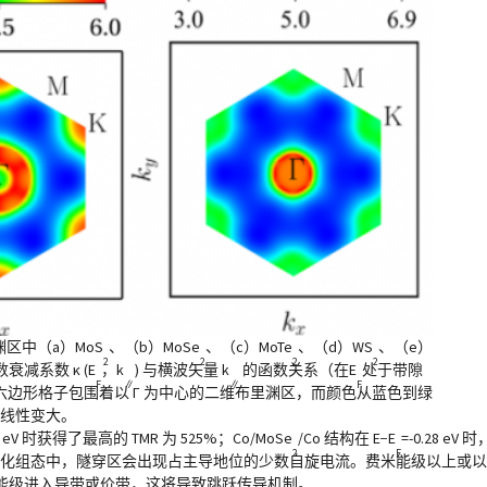
渊区中（a）MoS
、（b）MoSe
、（c）MoTe
、（d）WS
、（e）
2
2
2
2
衰减系数 κ (E
，k
) 与横波矢量 k
的函数关系（在E
处于带隙
F
∥
∥
F
边形格子包围着以 Γ 为中心的二维布里渊区，而颜色从蓝色到绿
κ线性变大。
.29 eV 时获得了最高的 TMR 为 525%；Co/MoSe
/Co 结构在 E−E
=-0.28 eV
2
F
%。在同向极化组态中，隧穿区会出现占主导地位的少数自旋电流。费米能级以上或以下 
能级进入导带或价带，这将导致跳跃传导机制。