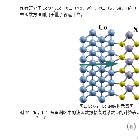
作者研究了 Co/XY
/Co（X∈（Mo，W），Y∈（S，Se，
2
林函数方法则用于量子输运计算。
图1. Co/XY
/Co 的结构示意图
2
对 2D（k
，k
）布里渊区中的波函数振幅衰减系数
κ
的计算表明
x
y