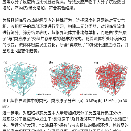
应等双分子反应所占比例显著提高，导致反应产物中大分子烷烃数目
增加，产物烷/烯比增加，符合实验结果。
为解释超临界态热裂解反应的特殊行为，选择深度神经网络对真实气
相、液相原子的局部环境进行学习，构建二元分类器，对超临界流体
进行筛分。筛分结果表明，超临界流体并非均匀单相，而是由“类气原
子”与“类液原子”交织共存形成的泡沫状结构。随着流体所处环境压力
的改变，流体体密度发生变化，所含“类液原子”的比例也随之改变，并
呈现出S型变化趋势。
图1. 超临界流体中的类气、类液原子分布（a）3 MPa; (b) 15 MPa; (c) 30
MPa
进一步地，对超临界态反应中大量增加的双分子反应进行追踪分析，
发现双分子反应集中发生于“类液原子”及其近邻原子所构成的“类液区”
中。后续分析发现，“类液原子”拥有与液态相似的局部环境，其较高的