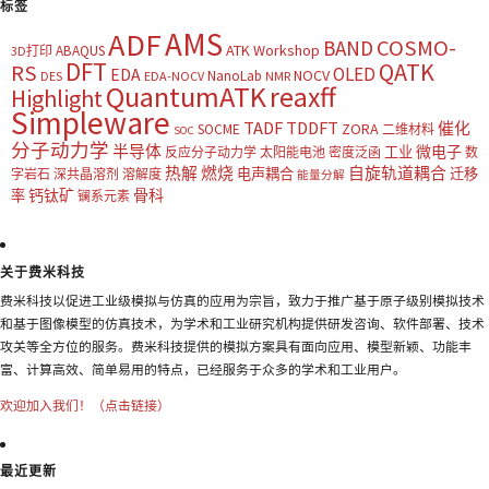
标签
AMS
ADF
COSMO-
BAND
ATK Workshop
ABAQUS
3D打印
DFT
QATK
RS
OLED
EDA
NOCV
NanoLab
DES
EDA-NOCV
NMR
QuantumATK
reaxff
Highlight
Simpleware
TADF
TDDFT
催化
ZORA
SOCME
二维材料
SOC
分子动力学
半导体
微电子
工业
反应分子动力学
太阳能电池
密度泛函
数
热解
燃烧
自旋轨道耦合
电声耦合
迁移
字岩石
深共晶溶剂
溶解度
能量分解
钙钛矿
骨科
率
镧系元素
关于费米科技
费米科技以促进工业级模拟与仿真的应用为宗旨，致力于推广基于原子级别模拟技术
和基于图像模型的仿真技术，为学术和工业研究机构提供研发咨询、软件部署、技术
攻关等全方位的服务。费米科技提供的模拟方案具有面向应用、模型新颖、功能丰
富、计算高效、简单易用的特点，已经服务于众多的学术和工业用户。
欢迎加入我们！（点击链接）
最近更新