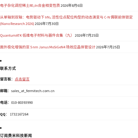
电子杂化调控稀土RE₂In合金相变性质
2026年8月6日
从单轴到双轴：电势驱动下 IrN₄ 活性位点配位构型的动态演变与 C-N 偶联前体锁定
(Nano Research 2026)
2026年7月30日
QuantumATK 低维电子材料与器件合集（九）
2026年7月25日
面外极化增强的亚 5 nm Janus MoSiGeN4 场效应晶体管设计
2026年7月25日
联系方式
留言板
：
点击留言
邮箱
：sales_at_fermitech.com.cn
电话
：010-80393990
QQ
： 1732167264
订阅费米科技新闻