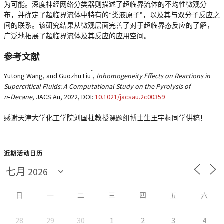
为可能。深度神经网络分类器则描述了超临界流体的不均性微观分
布，并确定了超临界流体中特有的“类液原子”，以及其与双分子反应之
间的联系。该研究结果从微观层面完善了对于超临界态反应的了解，
广泛地拓展了超临界流体及其反应的应用空间。
参考文献
*
Yutong Wang, and Guozhu Liu
,
Inhomogeneity Effects on Reactions in
Supercritical Fluids: A Computational Study on the Pyrolysis of
n‑Decane
, JACS Au, 2022, DOI:
10.1021/jacsau.2c00359
感谢天津大学化工学院刘国柱教授课题组博士生王宇桐同学供稿！
近期活动日历
日
一
二
三
四
五
六
28
29
30
1
2
3
4