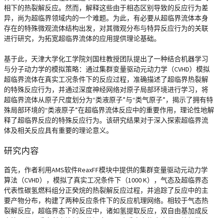
相下的热裂解反应。然而，解释这些由于相态区别导致的反应行为差
异，尚为超临界领域内的一个难题。为此，有必要从超临界流体本身
存在的特殊微观流体结构出发，对其微观分布与特异反应行为的关联
进行研究，为拓宽超临界流体的应用提供理论基础。
基于此，天津大学化工学院刘国柱教授团队提出了一种结合机器学习
与分子动力学的模拟策略：通过集群变量驱动元动力学（CVHD）模拟
超临界流体在真实工况条件下的反应过程，准确描述了超临界热裂解
的特殊反应行为，并通过深度神经网络对原子局部环境进行学习，将
超临界流体从原子尺度划分为“类液原子”与“类气原子”，揭示了拥有特
殊局部环境的“类液原子”在超临界流体反应中的重要作用，理论性地解
释了超临界反应的特殊反应行为。该研究结果对于深入探索超临界流
体及相关反应具有重要的理论意义。
研究内容
首先，作者利用AMS软件ReaxFF模块中提供的集群变量驱动元动力学
算法（CVHD），模拟了真实工况条件下（1000 K），气态及超临界态
代表性碳氢燃料组分正癸烷的热裂解反应过程，并追踪了反应中的主
要产物分布，构建了两种反应条件下的反应机理网络。相较于气态热
裂解反应，超临界态下的反应中，诸如氢提取反应，双自由基加成反