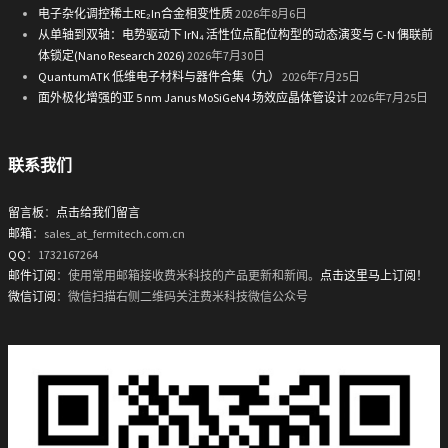
电子杂化调控稀土RE₂In合金相变性质
2026年8月6日
从单轴到双轴：电势驱动下 IrN₄ 活性位点配位构型的动态演变与 C-N 偶联前
体锁定(Nano Research 2026)
2026年7月30日
QuantumATK 低维电子材料与器件合集（九）
2026年7月25日
面外极化增强的亚 5 nm Janus MoSiGeN4 场效应晶体管设计
2026年7月25日
联系我们
留言板
：
点击给我们留言
邮箱
：sales_at_fermitech.com.cn
QQ
：1732167264
邮件订阅
：使用常用邮箱接收费米科技的产品更新和新闻。
点击这里马上订阅！
微信订阅
：微信扫描右侧二维码关注费米科技微信公众号