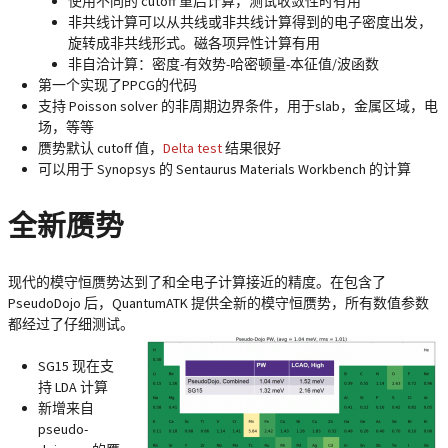
使用不同的 cutoff 重启计算，测试收敛性时有用
非共线计算可以从共线或非共线计算得到的电子密度出发，
旋转成非共线形式。磁各项异性计算有用
非自洽计算：密度-有效势-哈密顿量-本征值/波函数
第一个实现了PPCG的代码
支持 Poisson solver 的非周期边界条件，用于slab，金属区域，电
场，等等
赝势默认 cutoff 值，
Delta test
结果很好
可以用于 Synopsys 的 Sentaurus Materials Workbench 的计算
全新赝势
现代的模守恒赝势达到了和全电子计算接近的精度。在包含了
PseudoDojo 后，QuantumATK 提供全新的模守恒赝势，所有数值参数
都经过了仔细测试。
SG15 现在支
持 LDA 计算
新增来自
pseudo-