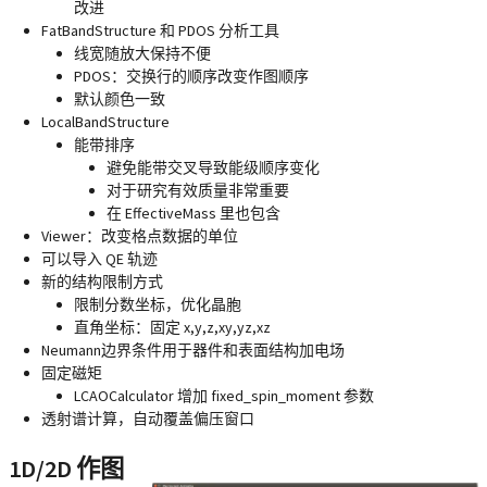
改进
FatBandStructure 和 PDOS 分析工具
线宽随放大保持不便
PDOS：交换行的顺序改变作图顺序
默认颜色一致
LocalBandStructure
能带排序
避免能带交叉导致能级顺序变化
对于研究有效质量非常重要
在 EffectiveMass 里也包含
Viewer：改变格点数据的单位
可以导入 QE 轨迹
新的结构限制方式
限制分数坐标，优化晶胞
直角坐标：固定 x,y,z,xy,yz,xz
Neumann边界条件用于器件和表面结构加电场
固定磁矩
LCAOCalculator 增加 fixed_spin_moment 参数
透射谱计算，自动覆盖偏压窗口
1D/2D 作图