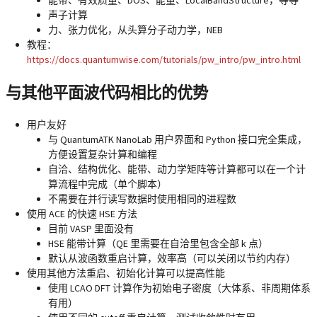
能带、有效质量、DOS、能量、LocalBandStructure，等等
声子计算
力、张力优化，从头算分子动力学，NEB
教程：
https://docs.quantumwise.com/tutorials/pw_intro/pw_intro.html
与其他平面波代码相比的优势
用户友好
与 QuantumATK NanoLab 用户界面和 Python 接口完全集成，
方便设置复杂计算和编程
自洽、结构优化、能带、动力学矩阵等计算都可以在一个计
算流程中完成（单个脚本）
不需要在并行读写数据时使用相同的进程数
使用 ACE 的快速 HSE 方法
目前 VASP 里面没有
HSE 能带计算（QE 里需要在自洽里包含全部 k 点）
默认从波函数重启计算，效率高（可以关闭以节约内存）
使用其他方法重启、初始化计算可以提高性能
使用 LCAO DFT 计算作为初始电子密度（大体系、非周期体系
有用）