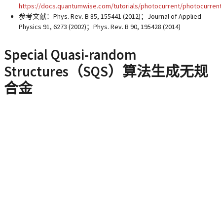
https://docs.quantumwise.com/tutorials/photocurrent/photocurrent
参考文献：Phys. Rev. B 85, 155441 (2012)；Journal of Applied
Physics 91, 6273 (2002)；Phys. Rev. B 90, 195428 (2014)
Special Quasi-random
Structures（SQS）算法生成无规
合金