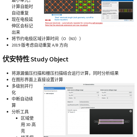
最小单元，
计算自能时
自动重复
现在电极延
伸区会标记
出来
将节约电极区域计算时间（O（N3））
2019 版考虑自动重复 A/B 方向
伏安特性 Study Object
将源漏偏压扫描和栅压扫描结合运行计算，同时分析结果
在图形界面上直接设置计算
多级别并行
化
中断自动续
算
分析工具
区域使
用 3D 高
亮