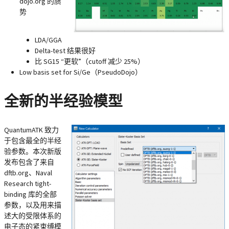
dojo.org 的赝
势
LDA/GGA
Delta-test 结果很好
比 SG15 “更软”（cutoff 减少 25%）
Low basis set for Si/Ge（PseudoDojo）
全新的半经验模型
QuantumATK 致力
于包含最全的半经
验参数。本次新版
发布包含了来自
dftb.org、Naval
Research tight-
binding 库的全部
参数，以及用来描
述大的受限体系的
电子态的紧束缚模