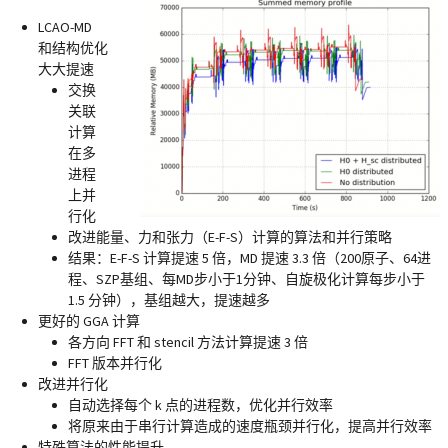
LCAO-MD
和结构优化
大大提速
交换
关联
计算
在多
进程
上并
行化
改进能量、力和张力（E-F-S）计算的算法和并行策略
结果：E-F-S 计算提速 5 倍，MD 提速 3.3 倍（200原子、64进
程、SZP基组、每MD步小于1分钟、自旋极化计算每步小于
1.5 分钟），基组越大，提速越多
更好的 GGA 计算
各方向 FFT 和 stencil 方法计算提速 3 倍
FFT 版本并行化
改进并行化
自动选择每个 k 点的进程数，优化并行效率
将原来由于串行计算造成的速度瓶颈并行化，提高并行效率
特殊算法的性能提升