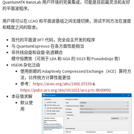
QuantumATK NanoLab 用户环境的完美集成，可能是目前最灵活和友好
的平面波程序。
用户将可以在 LCAO 和平面波基组之间无缝切换，测试不同方法在速度
和精度之间的取舍。
现代的平面波 DFT 代码，完全自主开发的程序
与 QuantumEspresso 在各方面性能相当
非共线自旋和自旋-轨道耦合
模守恒赝势（可用于 LDA 和 GGA 的 SG15 和 PseudoDojo 势）
HSE06 杂化泛函
使用新颖的 Adaptively Compressed Exchange（ACE）算符方
法，比传统方计算性能更佳
参考：
https://arxiv.org/abs/1601.07159
&
https://pubs.acs.org/doi/10.1021/acs.jctc.6b00092
本征值求解
默认使
用