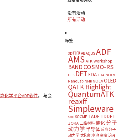
近期活动列表
没有活动
所有活动
标签
ADF
ABAQUS
3D打印
AMS
ATK Workshop
COSMO-RS
BAND
DFT
EDA
DES
EDA-NOCV
OLED
NOCV
NanoLab
NMR
QATK Highlight
QuantumATK
算化学平台ADF软件
。 与会
reaxff
Simpleware
TADF
TDDFT
SOCME
SOC
分子
催化
ZORA
二维材料
动力学
半导体
反应分子
动力学
太阳能电池
密度泛函