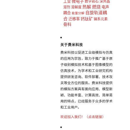
微电子
工业
数字岩石
深共晶
热解
燃烧
电声
溶剂
溶解度
自旋轨道耦
耦合
能量分解
合
钙钛矿
迁移率
镧系元素
骨科
关于费米科技
费米科技以促进工业级模拟与仿真
的应用为宗旨，致力于推广基于原
子级别模拟技术和基于图像模型的
仿真技术，为学术和工业研究机构
提供研发咨询、软件部署、技术攻
关等全方位的服务。费米科技提供
的模拟方案具有面向应用、模型新
颖、功能丰富、计算高效、简单易
用的特点，已经服务于众多的学术
和工业用户。
欢迎加入我们！（点击链接）