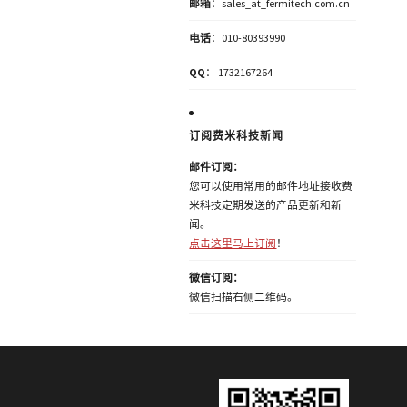
邮箱
：sales_at_fermitech.com.cn
电话
：010-80393990
QQ
： 1732167264
订阅费米科技新闻
邮件订阅：
您可以使用常用的邮件地址接收费
米科技定期发送的产品更新和新
闻。
点击这里马上订阅
！
微信订阅：
微信扫描右侧二维码。