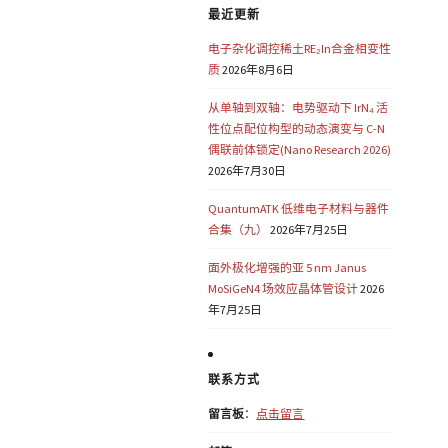
最近更新
电子杂化调控稀土RE₂In合金相变性
质
2026年8月6日
从单轴到双轴：电势驱动下 IrN₄ 活
性位点配位构型的动态演变与 C-N
偶联前体锁定(Nano Research 2026)
2026年7月30日
QuantumATK 低维电子材料与器件
合集（九）
2026年7月25日
面外极化增强的亚 5 nm Janus
MoSiGeN4 场效应晶体管设计
2026
年7月25日
联系方式
留言板
：
点击留言