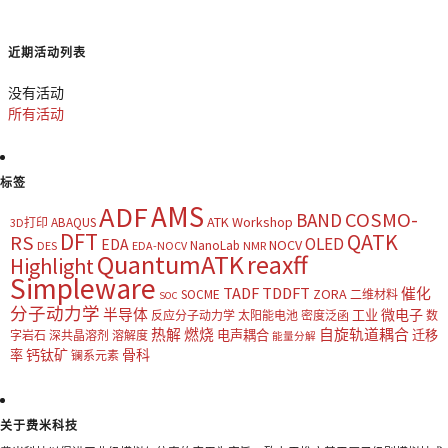
近期活动列表
没有活动
所有活动
标签
AMS
ADF
COSMO-
BAND
ATK Workshop
ABAQUS
3D打印
DFT
QATK
RS
OLED
EDA
NOCV
NanoLab
DES
EDA-NOCV
NMR
QuantumATK
reaxff
Highlight
Simpleware
TADF
TDDFT
催化
ZORA
SOCME
二维材料
SOC
分子动力学
半导体
微电子
工业
反应分子动力学
太阳能电池
密度泛函
数
热解
燃烧
自旋轨道耦合
电声耦合
迁移
字岩石
深共晶溶剂
溶解度
能量分解
钙钛矿
骨科
率
镧系元素
关于费米科技