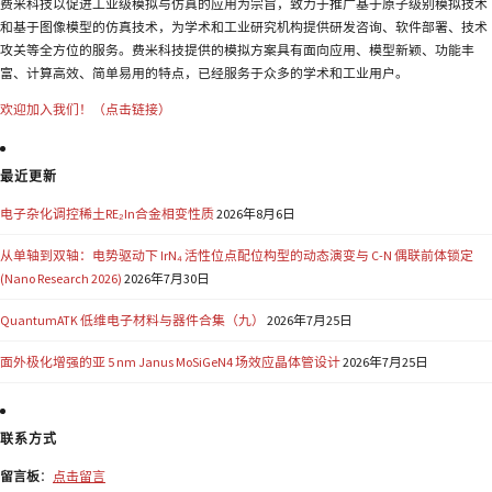
费米科技以促进工业级模拟与仿真的应用为宗旨，致力于推广基于原子级别模拟技术
和基于图像模型的仿真技术，为学术和工业研究机构提供研发咨询、软件部署、技术
攻关等全方位的服务。费米科技提供的模拟方案具有面向应用、模型新颖、功能丰
富、计算高效、简单易用的特点，已经服务于众多的学术和工业用户。
欢迎加入我们！（点击链接）
最近更新
电子杂化调控稀土RE₂In合金相变性质
2026年8月6日
从单轴到双轴：电势驱动下 IrN₄ 活性位点配位构型的动态演变与 C-N 偶联前体锁定
(Nano Research 2026)
2026年7月30日
QuantumATK 低维电子材料与器件合集（九）
2026年7月25日
面外极化增强的亚 5 nm Janus MoSiGeN4 场效应晶体管设计
2026年7月25日
联系方式
留言板
：
点击留言