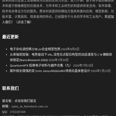
费米科技以促进工业级模拟与仿真的应用为宗旨，致力于推广基于原子级别模拟技
术和基于图像模型的仿真技术，为学术和工业研究机构提供研发咨询、软件部署、
技术攻关等全方位的服务。费米科技提供的模拟方案具有面向应用、模型新颖、功
能丰富、计算高效、简单易用的特点，已经服务于众多的学术和工业用户。
欢迎加
入我们！（点击了解）
最近更新
电子杂化调控稀土RE₂In合金相变性质
2026年8月6日
从单轴到双轴：电势驱动下 IrN₄ 活性位点配位构型的动态演变与 C-N 偶联前
体锁定(Nano Research 2026)
2026年7月30日
QuantumATK 低维电子材料与器件合集（九）
2026年7月25日
面外极化增强的亚 5 nm Janus MoSiGeN4 场效应晶体管设计
2026年7月25日
联系我们
留言板
：
点击给我们留言
邮箱
：sales_at_fermitech.com.cn
QQ
：1732167264