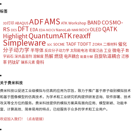
标签
AMS
ADF
COSMO-
BAND
ATK Workshop
ABAQUS
3D打印
DFT
QATK
RS
OLED
EDA
NOCV
NanoLab
DES
EDA-NOCV
NMR
QuantumATK
reaxff
Highlight
Simpleware
TADF
TDDFT
催化
ZORA
SOCME
二维材料
SOC
分子动力学
半导体
微电子
工业
反应分子动力学
太阳能电池
密度泛函
数
热解
燃烧
自旋轨道耦合
电声耦合
迁移
字岩石
深共晶溶剂
溶解度
能量分解
钙钛矿
骨科
率
镧系元素
关于费米科技
费米科技以促进工业级模拟与仿真的应用为宗旨，致力于推广基于原子级别模拟技术
和基于图像模型的仿真技术，为学术和工业研究机构提供研发咨询、软件部署、技术
攻关等全方位的服务。费米科技提供的模拟方案具有面向应用、模型新颖、功能丰
富、计算高效、简单易用的特点，已经服务于众多的学术和工业用户。
欢迎加入我们！（点击链接）