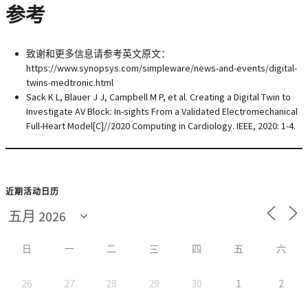
参考
致谢和更多信息请参考英文原文：
https://www.synopsys.com/simpleware/news-and-events/digital-
twins-medtronic.html
Sack K L, Blauer J J, Campbell M P, et al. Creating a Digital Twin to
Investigate AV Block: In-sights From a Validated Electromechanical
Full-Heart Model[C]//2020 Computing in Cardiology. IEEE, 2020: 1-4.
近期活动日历
日
一
二
三
四
五
六
26
27
28
29
30
1
2