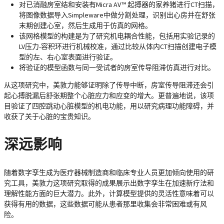
对已消融房室结和安装有Micra AV™ 起搏器的家养猪进行CT扫描，
将图像数据导入Simpleware中做分割处理，识别出心房并在舒张
末期创建心室，然后生成用于仿真的网格。
该网格模型的构建是为了研究机电耦合性能，包括用实验记录的
LV压力-容积环进行机械校准，通过比较从体内CT扫描创建电子模
型的左、右心室表面进行验证。
将验证的模型函数与同一受试者的房室传导阻滞仿真进行对比。
从这项研究中，美敦力能够证明除了传导中断，房室传导阻滞还会引
起心搏脱漏后舒张期整个心脏应力和应变的增大。更普遍地说，该项
目验证了四腔跳动心脏模型的机电功能，用以研究病理功能障碍，并
收获了关于心脏的宝贵知识。
深远影响
随着数字孪生成为医疗器械制造商和临床专业人员更加倾向使用的研
究工具，美敦力这项研究取得的成果展示出数字孪生在加速新疗法和
理解性能方面的巨大潜力。此外，计算模型提供的灵活性意味着可以
获得有用的数据，这些数据可能从患者那里收集会非常困难或有风
险。