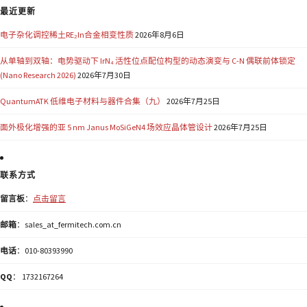
最近更新
电子杂化调控稀土RE₂In合金相变性质
2026年8月6日
从单轴到双轴：电势驱动下 IrN₄ 活性位点配位构型的动态演变与 C-N 偶联前体锁定
(Nano Research 2026)
2026年7月30日
QuantumATK 低维电子材料与器件合集（九）
2026年7月25日
面外极化增强的亚 5 nm Janus MoSiGeN4 场效应晶体管设计
2026年7月25日
联系方式
留言板
：
点击留言
邮箱
：sales_at_fermitech.com.cn
电话
：010-80393990
QQ
： 1732167264