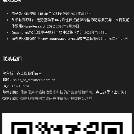
电子杂化调控稀土RE₂In合金相变性质
2026年8月6日
从单轴到双轴：电势驱动下 IrN₄ 活性位点配位构型的动态演变与 C-N 偶联前
体锁定(Nano Research 2026)
2026年7月30日
QuantumATK 低维电子材料与器件合集（九）
2026年7月25日
面外极化增强的亚 5 nm Janus MoSiGeN4 场效应晶体管设计
2026年7月25日
联系我们
留言板
：
点击给我们留言
邮箱
：sales_at_fermitech.com.cn
QQ
：1732167264
邮件订阅
：使用常用邮箱接收费米科技的产品更新和新闻。
点击这里马上订阅！
微信订阅
：微信扫描右侧二维码关注费米科技微信公众号