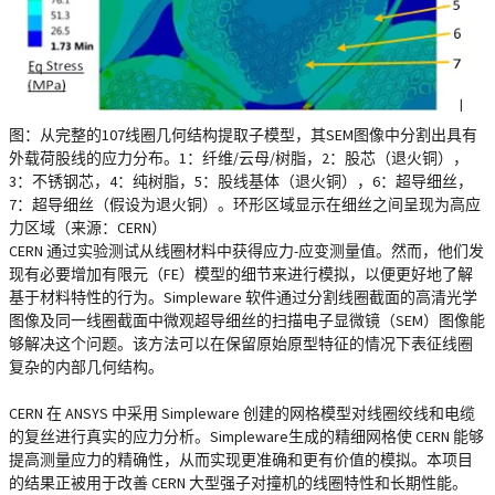
图：从完整的107线圈几何结构提取子模型，其SEM图像中分割出具有
外载荷股线的应力分布。1：纤维/云母/树脂，2：股芯（退火铜），
3：不锈钢芯，4：纯树脂，5：股线基体（退火铜），6：超导细丝，
7：超导细丝（假设为退火铜）。环形区域显示在细丝之间呈现为高应
力区域（来源：CERN）
CERN 通过实验测试从线圈材料中获得应力-应变测量值。然而，他们发
现有必要增加有限元（FE）模型的细节来进行模拟，以便更好地了解
基于材料特性的行为。Simpleware 软件通过分割线圈截面的高清光学
图像及同一线圈截面中微观超导细丝的扫描电子显微镜（SEM）图像能
够解决这个问题。该方法可以在保留原始原型特征的情况下表征线圈
复杂的内部几何结构。
CERN 在 ANSYS 中采用 Simpleware 创建的网格模型对线圈绞线和电缆
的复丝进行真实的应力分析。Simpleware生成的精细网格使 CERN 能够
提高测量应力的精确性，从而实现更准确和更有价值的模拟。本项目
的结果正被用于改善 CERN 大型强子对撞机的线圈特性和长期性能。