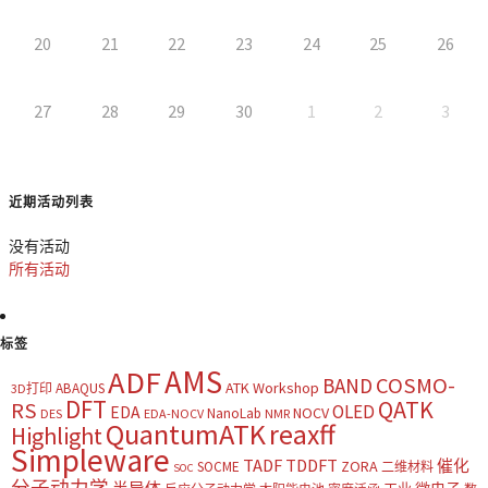
20
21
22
23
24
25
26
27
28
29
30
1
2
3
近期活动列表
没有活动
所有活动
标签
AMS
ADF
COSMO-
BAND
ATK Workshop
ABAQUS
3D打印
DFT
QATK
RS
OLED
EDA
NOCV
NanoLab
DES
EDA-NOCV
NMR
QuantumATK
reaxff
Highlight
Simpleware
TADF
TDDFT
催化
ZORA
SOCME
二维材料
SOC
分子动力学