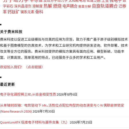
半导体
微电子
工业
反应分子动力学
太阳能电池
密度泛函
数
热解
燃烧
自旋轨道耦合
电声耦合
迁移
字岩石
深共晶溶剂
溶解度
能量分解
钙钛矿
骨科
率
镧系元素
关于费米科技
费米科技以促进工业级模拟与仿真的应用为宗旨，致力于推广基于原子级别模拟技术
和基于图像模型的仿真技术，为学术和工业研究机构提供研发咨询、软件部署、技术
攻关等全方位的服务。费米科技提供的模拟方案具有面向应用、模型新颖、功能丰
富、计算高效、简单易用的特点，已经服务于众多的学术和工业用户。
欢迎加入我们！（点击链接）
最近更新
电子杂化调控稀土RE₂In合金相变性质
2026年8月6日
从单轴到双轴：电势驱动下 IrN₄ 活性位点配位构型的动态演变与 C-N 偶联前体锁定
(Nano Research 2026)
2026年7月30日
QuantumATK 低维电子材料与器件合集（九）
2026年7月25日