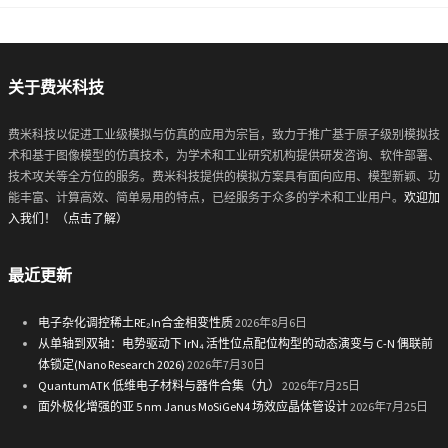
关于费米科技
费米科技以促进工业级模拟与仿真的应用为宗旨，致力于推广基于原子级别模拟技
术和基于图像模型的仿真技术，为学术和工业研究机构提供研发咨询、软件部署、
技术攻关等全方位的服务。费米科技提供的模拟方案具有面向应用、模型新颖、功
能丰富、计算高效、简单易用的特点，已经服务于众多的学术和工业用户。
欢迎加
入我们！（点击了解）
最近更新
电子杂化调控稀土RE₂In合金相变性质
2026年8月6日
从单轴到双轴：电势驱动下 IrN₄ 活性位点配位构型的动态演变与 C-N 偶联前
体锁定(Nano Research 2026)
2026年7月30日
QuantumATK 低维电子材料与器件合集（九）
2026年7月25日
面外极化增强的亚 5 nm Janus MoSiGeN4 场效应晶体管设计
2026年7月25日