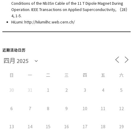
Conditions of the Nb3Sn Cable of the 11 T Dipole Magnet During
Operation. IEEE Transactions on Applied Superconductivity, （28）
4, 1-5.
HiLumi: http://hilumilhc.web.cern.ch/
近期活动日历
日
一
二
三
四
五
六
30
31
1
2
3
4
5
6
7
8
9
10
11
12
13
14
15
16
17
18
19