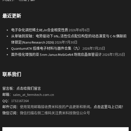
最近更新
电子杂化调控稀土RE₂In合金相变性质
2026年8月6日
从单轴到双轴：电势驱动下 IrN₄ 活性位点配位构型的动态演变与 C-N 偶联前
体锁定(Nano Research 2026)
2026年7月30日
QuantumATK 低维电子材料与器件合集（九）
2026年7月25日
面外极化增强的亚 5 nm Janus MoSiGeN4 场效应晶体管设计
2026年7月25日
联系我们
留言板
：
点击给我们留言
邮箱
：sales_at_fermitech.com.cn
QQ
：1732167264
邮件订阅
：使用常用邮箱接收费米科技的产品更新和新闻。
点击这里马上订阅！
微信订阅
：微信扫描右侧二维码关注费米科技微信公众号