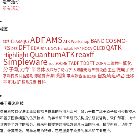
没有活动
所有活动
标签
AMS
ADF
COSMO-
BAND
ATK Workshop
ABAQUS
3D打印
DFT
QATK
RS
OLED
EDA
NOCV
NanoLab
DES
EDA-NOCV
NMR
QuantumATK
reaxff
Highlight
Simpleware
TADF
TDDFT
催化
ZORA
SOCME
二维材料
SOC
分子动力学
半导体
微电子
工业
反应分子动力学
太阳能电池
密度泛函
数
热解
燃烧
自旋轨道耦合
电声耦合
迁移
字岩石
深共晶溶剂
溶解度
能量分解
钙钛矿
骨科
率
镧系元素
关于费米科技
费米科技以促进工业级模拟与仿真的应用为宗旨，致力于推广基于原子级别模拟技术
和基于图像模型的仿真技术，为学术和工业研究机构提供研发咨询、软件部署、技术
攻关等全方位的服务。费米科技提供的模拟方案具有面向应用、模型新颖、功能丰
富、计算高效、简单易用的特点，已经服务于众多的学术和工业用户。