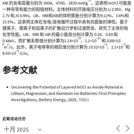
−1
AIB 的充电容量分别为 3604、4700、2820 mAhg
，这表明 InOCl 可能是
一种非常有能力的阳极材料。主体材料的开路电压分别为 Li 2.05V、Mg
1.7V 和 Al 0.95V。LIB、MIB和AIB的体积膨胀分别计算为9.12%、3.6%和
15.5%，这表明主体在充电/放电循环过程中具有抗膨胀的弹性。基于
锂离子、镁离子和铝离子的扩散动力学和过渡势垒，研究了主体的电
化学性能。LIB、MIB 和 AIB 的最小能垒分别计算为 0.20、0.80 和
−9
–11
-
0.44eV，而扩散系数值分别计算为1.14×10
、1.1×10
和 0.88×10
9
2
−2
−2
m
/s。此外，离子电导率的相应值分别计算为 10.32×10
、1.1×10
和
−3
8.50×10
S/m。
参考文献
Uncovering the Potential of Layered InOCI as Anode Material in
Lithium, Magnesium, and Aluminum Ion Batteries: First‐Principles
Investigations, Battery Energy, 2025,
70013
近期活动日历