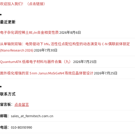
欢迎加入我们！（点击链接）
最近更新
电子杂化调控稀土RE₂In合金相变性质
2026年8月6日
从单轴到双轴：电势驱动下 IrN₄ 活性位点配位构型的动态演变与 C-N 偶联前体锁定
(Nano Research 2026)
2026年7月30日
QuantumATK 低维电子材料与器件合集（九）
2026年7月25日
面外极化增强的亚 5 nm Janus MoSiGeN4 场效应晶体管设计
2026年7月25日
联系方式
留言板
：
点击留言
邮箱
：sales_at_fermitech.com.cn
电话
：010-80393990