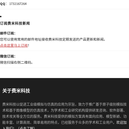
QQ
： 1732167264
订阅费米科技新闻
邮件订阅：
您可以使用常用的邮件地址接收费米科技定期发送的产品更新和新闻。
点击这里马上订阅
！
微信订阅：
微信扫描右侧二维码。
关于费米科技
费米科技以促进工业级模拟与仿真的应用为宗旨，致力于推广基于原子级别模拟技
术和基于图像模型的仿真技术，为学术和工业研究机构提供研发咨询、软件部署、
技术攻关等全方位的服务。费米科技提供的模拟方案具有面向应用、模型新颖、功
能丰富、计算高效、简单易用的特点，已经服务于众多的学术和工业用户。
欢迎加
入我们！（点击了解）