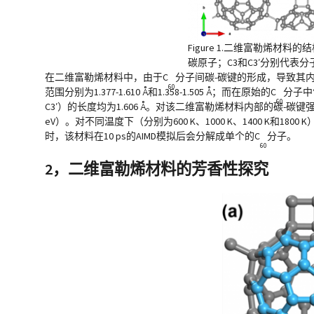
Figure 1
.二维富勒烯材料的结构，
碳原子；C3和C3′分别代表
在二维富勒烯材料中，由于C
分子间碳-碳键的形成，导致其内
60
范围分别为1.377-1.610 Å和1.358-1.505 Å；而在原始的C
分子中“
60
C3′）的长度均为1.606 Å。对该二维富勒烯材料内部的碳-碳键
eV）。对不同温度下（分别为600 K、1000 K、1400 K和180
时，该材料在10 ps的AIMD模拟后会分解成单个的C
分子。
60
2，二维富勒烯材料的芳香性探究