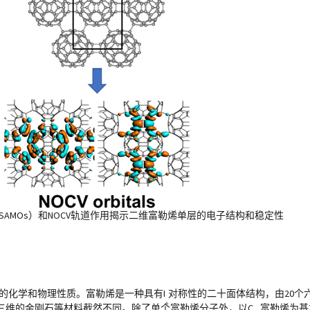
（SAMOs）和NOCV轨道作用揭示二维富勒烯单层的电子结构和稳定性
的化学和物理性质。富勒烯是一种具有I
对称性的二十面体结构，由20个
h
三维的金刚石等材料截然不同。除了单个富勒烯分子外，以C
富勒烯为基