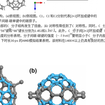
(a)俯视图；(b)侧视图。C1，C1′和C2分别代表[2+2]环加成键中的
分子间碳-碳单键中的碳原子。
部的C
分子结构发生了扭曲，从I
对称性降低到了C
对称性。同时，C
60
60
h
2h
56”键和“66”键长分别为1.452和1.397 Å。此外，C
分子间[2+2]环加成键（
60
强度的分析表明，分子间碳-碳键的强度（~ -7.9 eV）要明显小于C
分子内部的
60
0 K）下时长30 ps 的AIMD模拟结果表明，该材料在1400 K以上仍具有良好的