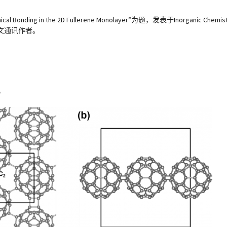
hemical Bonding in the 2D Fullerene Monolayer”为题，发表于Inorgan
文通讯作者。
究