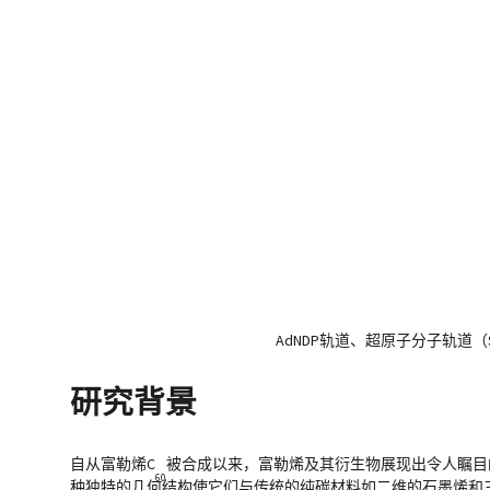
AdNDP轨道、超原子分子轨道
研究背景
自从富勒烯C
被合成以来，富勒烯及其衍生物展现出令人瞩目
60
种独特的几何结构使它们与传统的纯碳材料如二维的石墨烯和