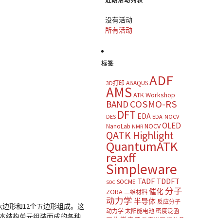
近期活动列表
没有活动
所有活动
标签
ADF
ABAQUS
3D打印
AMS
ATK Workshop
COSMO-RS
BAND
DFT
EDA
DES
EDA-NOCV
OLED
NOCV
NanoLab
NMR
QATK Highlight
QuantumATK
reaxff
Simpleware
TADF
TDDFT
SOCME
SOC
分子
催化
ZORA
二维材料
动力学
半导体
反应分子
六边形和12个五边形组成。这
动力学
太阳能电池
密度泛函
本结构单元组装而成的各种