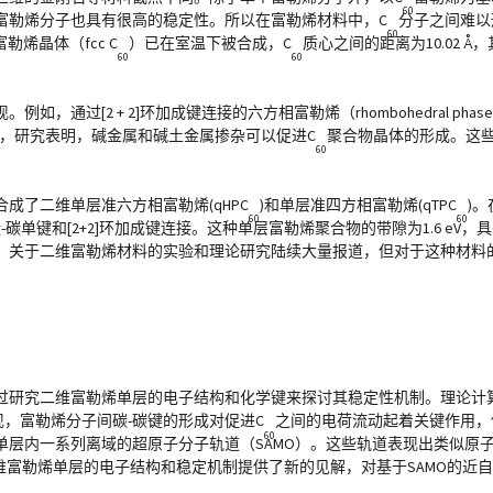
60
富勒烯分子也具有很高的稳定性。所以在富勒烯材料中，C
分子之间难以
60
勒烯晶体（fcc C
）已在室温下被合成，C
质心之间的距离为10.02 
60
60
通过[2 + 2]环加成键连接的六方相富勒烯（rhombohedral ph
料。此外，研究表明，碱金属和碱土金属掺杂可以促进C
聚合物晶体的形成。这
60
成了二维单层准六方相富勒烯(qHPC
)和单层准四方相富勒烯(qTPC
)
60
60
单键和[2+2]环加成键连接。这种单层富勒烯聚合物的带隙为1.6 eV
，关于二维富勒烯材料的实验和理论研究陆续大量报道，但对于这种材料
过研究二维富勒烯单层的电子结构和化学键来探讨其稳定性机制。理论计
究发现，富勒烯分子间碳-碳键的形成对促进C
之间的电荷流动起着关键作用，使
60
单层内一系列离域的超原子分子轨道（SAMO）。这些轨道表现出类似原
解二维富勒烯单层的电子结构和稳定机制提供了新的见解，对基于SAMO的近