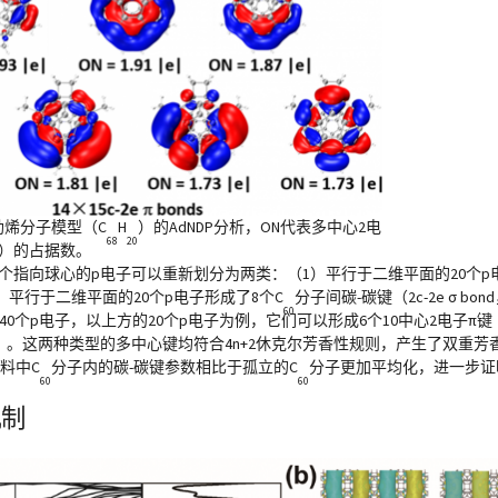
富勒烯分子模型（C
H
）的AdNDP分析，ON代表多中心2电
68
20
2e）的占据数。
0个指向球心的p电子可以重新划分为两类：（1）平行于二维平面的20个p
，平行于二维平面的20个p电子形成了8个C
分子间碳-碳键（2c-2e σ bond
60
40个p电子，以上方的20个p电子为例，它们可以形成6个10中心2电子π键（10c-2e
N=1.73-1.93）。这两种类型的多中心键均符合4n+2休克尔芳香性规则，产生
材料中C
分子内的碳-碳键参数相比于孤立的C
分子更加平均化，进一步证
60
60
机制