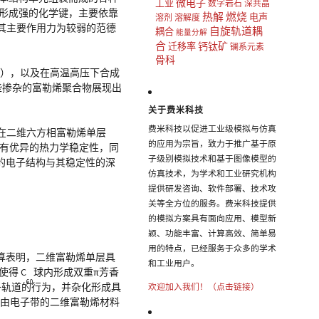
微电子
工业
数字岩石
深共晶
形成强的化学键，主要依靠
热解
燃烧
电声
溶剂
溶解度
Å，其主要作用力为较弱的范德
自旋轨道耦
耦合
能量分解
合
钙钛矿
迁移率
镧系元素
骨科
ase），以及在高温高压下合成
些掺杂的富勒烯聚合物展现出
关于费米科技
费米科技以促进工业级模拟与仿真
。在二维六方相富勒烯单层
的应用为宗旨，致力于推广基于原
，具有优异的热力学稳定性，同
子级别模拟技术和基于图像模型的
的电子结构与其稳定性的深
仿真技术，为学术和工业研究机构
提供研发咨询、软件部署、技术攻
关等全方位的服务。费米科技提供
的模拟方案具有面向应用、模型新
颖、功能丰富、计算高效、简单易
用的特点，已经服务于众多的学术
算表明，二维富勒烯单层具
和工业用户。
得 C
球内形成双重π芳香
60
子轨道的行为，并杂化形成具
欢迎加入我们！（点击链接）
自由电子带的二维富勒烯材料