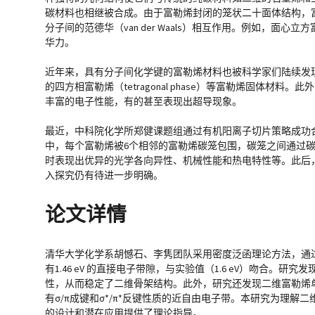
碳材料也相继被合成。由于富勒烯封闭的笼状二十面体结构，
分子间的范德华（van der Waals）相互作用。例如，面心立方富
华力。
近年来，具有分子间化学键的富勒烯材料也被科学家们陆续发现。例如，
的四方相富勒烯（tetragonal phase）等富勒烯固体材
丰富的电子性能，有的甚至表现出超导现象。
最近，中科院化学所郑健课题组通过有机阳离子切片策略成功合
中，每个富勒烯被6个相邻的富勒烯碳笼包围，碳笼之间通过碳-碳
时表现出优异的光学各向异性、机械性能和热电特性等。此后
入探究仍有待进一步明确。
论文详情
清华大学化学系胡憾石、李隽团队采用密度泛函理论方法，通
有1.46 eV 的直接电子带隙，与实验值（1.6 eV）吻合。研
性，从而稳定了二维骨架结构。此外，研究还发现二维富勒烯
有σ/π成键和σ*/π*反键性质的近自由电子带。本研究为理
的设计和潜在应用提供了理论指导。