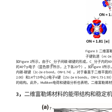
Figure 3
. 二维
子键轨道（
n
c-
如
Figure 2
所示，由于C
分子间碳-碳键的形成，C
分子内的6
60
60
的40个p电子（蓝色原子所示，上下各20个）。如
Figure 3
所示
内碳-碳键（2c-2e σ bond，ON=1.74）。对于垂直于二维平面的
2.00）和14个15中心2电子π键（15c-2e π bonds，O
的结构。此外，Mulliken电荷和键级分析也表明，二维富勒烯
3，
二维富勒烯材料的能带结构和稳定