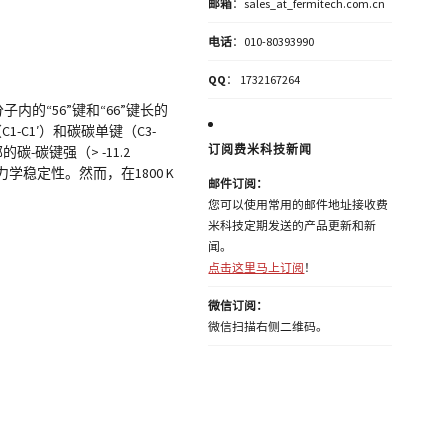
邮箱
：sales_at_fermitech.com.cn
电话
：010-80393990
QQ
： 1732167264
分子内的“56”键和“66”键长的
C1-C1′）和碳碳单键（C3-
订阅费米科技新闻
碳-碳键强（> -11.2
热力学稳定性。然而，在1800 K
邮件订阅：
您可以使用常用的邮件地址接收费
米科技定期发送的产品更新和新
闻。
点击这里马上订阅
！
微信订阅：
微信扫描右侧二维码。