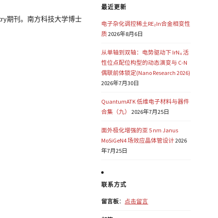
最近更新
ic Chemistry期刊。南方科技大学博士
电子杂化调控稀土RE₂In合金相变性
质
2026年8月6日
从单轴到双轴：电势驱动下 IrN₄ 活
性位点配位构型的动态演变与 C-N
偶联前体锁定(Nano Research 2026)
2026年7月30日
QuantumATK 低维电子材料与器件
合集（九）
2026年7月25日
面外极化增强的亚 5 nm Janus
MoSiGeN4 场效应晶体管设计
2026
年7月25日
联系方式
留言板
：
点击留言