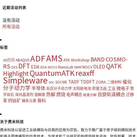
近期活动列表
没有活动
所有活动
标签
AMS
ADF
COSMO-
BAND
ATK Workshop
ABAQUS
3D打印
DFT
QATK
RS
OLED
EDA
NOCV
NanoLab
DES
EDA-NOCV
NMR
QuantumATK
reaxff
Highlight
Simpleware
TADF
TDDFT
催化
ZORA
SOCME
二维材料
SOC
分子动力学
半导体
微电子
工业
反应分子动力学
太阳能电池
密度泛函
数
热解
燃烧
自旋轨道耦合
电声耦合
迁移
字岩石
深共晶溶剂
溶解度
能量分解
钙钛矿
骨科
率
镧系元素
关于费米科技
费米科技以促进工业级模拟与仿真的应用为宗旨，致力于推广基于原子级别模拟技术
和基于图像模型的仿真技术，为学术和工业研究机构提供研发咨询、软件部署、技术