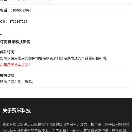
电话
：010-80393990
QQ
： 1732167264
订阅费米科技新闻
邮件订阅：
您可以使用常用的邮件地址接收费米科技定期发送的产品更新和新闻。
点击这里马上订阅
！
微信订阅：
微信扫描右侧二维码。
关于费米科技
费米科技以促进工业级模拟与仿真的应用为宗旨，致力于推广基于原子级别模拟技
术和基于图像模型的仿真技术，为学术和工业研究机构提供研发咨询、软件部署、