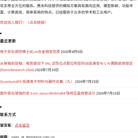
攻关等全方位的服务。费米科技提供的模拟方案具有面向应用、模型新颖、功能丰
富、计算高效、简单易用的特点，已经服务于众多的学术和工业用户。
欢迎加入我们！（点击链接）
最近更新
电子杂化调控稀土RE₂In合金相变性质
2026年8月6日
从单轴到双轴：电势驱动下 IrN₄ 活性位点配位构型的动态演变与 C-N 偶联前体锁定
(Nano Research 2026)
2026年7月30日
QuantumATK 低维电子材料与器件合集（九）
2026年7月25日
面外极化增强的亚 5 nm Janus MoSiGeN4 场效应晶体管设计
2026年7月25日
联系方式
留言板
：
点击留言
邮箱
：sales_at_fermitech.com.cn