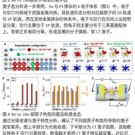
图 3. 8e vs. 18e超原子构型的激子态
激子态分析进一步表明，Au 与 Pt 掺杂的 8 电子体系（图3）中，电子
与空穴均局域于团簇金属内核，其轨道形态分别对应超原子的 1D 轨道
与 1P 轨道。而在其他金属掺杂的体系中，电子与空穴在空间上出现明
显分离：空穴主要位于 1P 轨道，而电子则主要分布于三苯基膦配体
上，导致正负电荷分离，形成显著的分子偶极，即 CT 激子。
图 4. 8e vs. 18e 超原子构型的基态和激发态
通过光吸收谱与激子特性分析，确认了不同超原子构型所导致的激子
类型差异。图上半部分为光吸收谱，下半部分为 CT 激子指数，该指数
反映电子-空穴分离程度，数值越大表明 CT 激子特征越显著。对比可