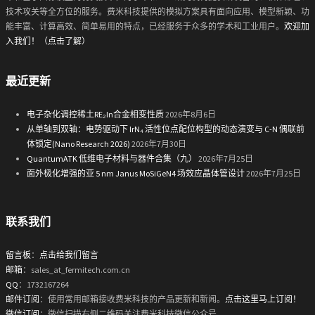
技术攻关等全方位的服务。费米科技提供的模拟方案具有面向应用、模型新颖、功
能丰富、计算高效、简单易用的特点，已经服务于众多的学术和工业用户。
欢迎加
入我们！（点击了解）
最近更新
电子杂化调控稀土RE₂In合金相变性质
2026年8月6日
从单轴到双轴：电势驱动下 IrN₄ 活性位点配位构型的动态演变与 C-N 偶联前
体锁定(Nano Research 2026)
2026年7月30日
QuantumATK 低维电子材料与器件合集（九）
2026年7月25日
面外极化增强的亚 5 nm Janus MoSiGeN4 场效应晶体管设计
2026年7月25日
联系我们
留言板
：
点击给我们留言
邮箱
：sales_at_fermitech.com.cn
QQ
：1732167264
邮件订阅
：使用常用邮箱接收费米科技的产品更新和新闻。
点击这里马上订阅！
微信订阅
：微信扫描右侧二维码关注费米科技微信公众号