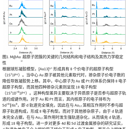
图1. M@Au
超原子团簇的关键的几何结构和电子结构及其热力学稳定
12
性
根据球形凝胶模型，[Au13]⁵⁺ 形成具有 8 个价电子的超原子构型
（1S²1P⁶）。当中心 Au 原子被其他元素取代时，掺杂原子价电子数的
降低导致凝胶势上移。其中，中心原子为 Au 或 Pt 的体系仍保持 8 电子
超原子构型，而其他四种掺杂元素则呈现 18 电子构型
（1S²1D¹⁰1P⁶）。这种构型差异主要取决于异质原子是否参与超原子轨
道的成键作用。对于 Au 和 Pt 而言，其内核原子的电子排布为
5d¹⁰‖6s⁰，即 d 轨道完全填充，因此在与 Au₁₂ 笼相互作用时不参与超
原子轨道构成，形成 8 电子构型。而对于其他掺杂原子，由于 d 轨道
未完全占据，在与 Au₁₂ 笼作用时发生强轨道杂化，从而填充 d 轨道，
形成 18 电子构型。进一步对更多 4d 和 5d 过渡金属掺杂的研究证实，