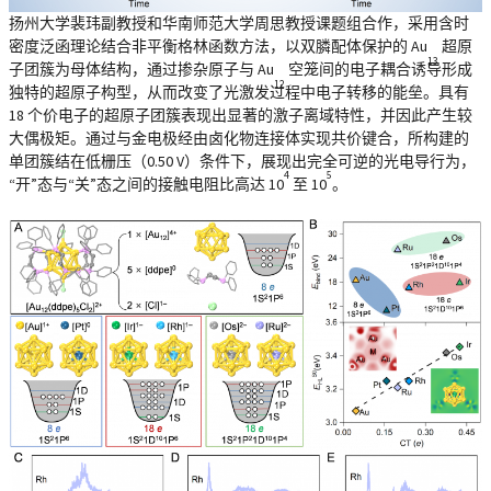
扬州大学裴玮副教授和华南师范大学周思教授课题组合作，采用含时
密度泛函理论结合非平衡格林函数方法，以双膦配体保护的 Au
超原
13
子团簇为母体结构，通过掺杂原子与 Au
空笼间的电子耦合诱导形成
12
独特的超原子构型，从而改变了光激发过程中电子转移的能垒。具有
18 个价电子的超原子团簇表现出显著的激子离域特性，并因此产生较
大偶极矩。通过与金电极经由卤化物连接体实现共价键合，所构建的
单团簇结在低栅压（0.50 V）条件下，展现出完全可逆的光电导行为，
4
5
“开”态与“关”态之间的接触电阻比高达 10
至 10
。