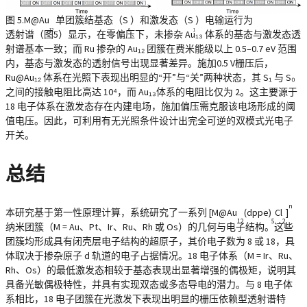
图 5.M@Au
单团簇结基态（S
）和激发态（S
）电输运行为
12
0
1
透射谱（图5）显示，在零偏压下，未掺杂 Au₁₃ 体系的基态与激发态透
射谱基本一致；而 Ru 掺杂的 Au₁₂ 团簇在费米能级以上 0.5–0.7 eV 范围
内，基态与激发态的透射信号出现显著差异。施加0.5 V栅压后，
Ru@Au₁₂ 体系在光照下表现出明显的“开”与“关”两种状态，其 S₁ 与 S₀
之间的接触电阻比高达 10⁴，而 Au₁₃体系的电阻比仅为 2。这主要源于
18 电子体系在激发态存在内建电场，施加偏压需克服该电场形成的阈
值电压。因此，可利用有无光照条件设计出完全可逆的双模式光电子
开关。
总结
n
本研究基于第一性原理计算，系统研究了一系列 [M@Au
(dppe)
Cl
]
12
5
2
纳米团簇（M = Au、Pt、Ir、Ru、Rh 或 Os）的几何与电子结构。这些
团簇均形成具有闭壳层电子结构的超原子，其价电子数为 8 或 18，具
体取决于掺杂原子 d 轨道的电子占据情况。18 电子体系（M = Ir、Ru、
Rh、Os）的最低激发态相较于基态表现出显著增强的偶极矩，说明其
具备光敏偶极特性，并具有实现双态或多态导电的潜力。与 8 电子体
系相比，18 电子团簇在光激发下表现出明显的栅压依赖型透射谱特