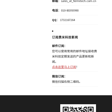
邮箱
：sales_at_fermitech.com.cn
电话
：010-80393990
QQ
： 1732167264
订阅费米科技新闻
邮件订阅：
您可以使用常用的邮件地址接收费
米科技定期发送的产品更新和新
闻。
点击这里马上订阅
！
微信订阅：
微信扫描右侧二维码。