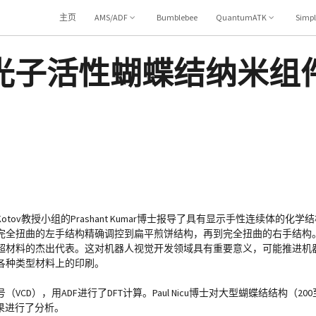
主页
AMS/ADF
Bumblebee
QuantumATK
Simp
光子活性蝴蝶结纳米组
v教授小组的Prashant Kumar博士报导了具有显示手性连续体的化
完全扭曲的左手结构精确调控到扁平煎饼结构，再到完全扭曲的右手结构
超材料的杰出代表。这对机器人视觉开发领域具有重要意义，可能推进机
各种类型材料上的印刷。
），用ADF进行了DFT计算。Paul Nicu博士对大型蝴蝶结结构（20
对结果进行了分析。