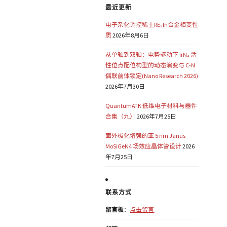
最近更新
电子杂化调控稀土RE₂In合金相变性
质
2026年8月6日
从单轴到双轴：电势驱动下 IrN₄ 活
性位点配位构型的动态演变与 C-N
偶联前体锁定(Nano Research 2026)
2026年7月30日
QuantumATK 低维电子材料与器件
合集（九）
2026年7月25日
面外极化增强的亚 5 nm Janus
MoSiGeN4 场效应晶体管设计
2026
年7月25日
联系方式
留言板
：
点击留言