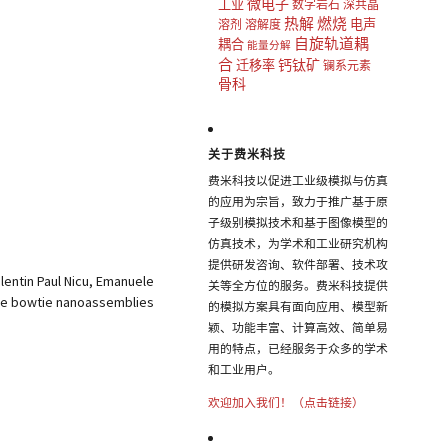
微电子
工业
数字岩石
深共晶
热解
燃烧
电声
溶剂
溶解度
自旋轨道耦
耦合
能量分解
合
钙钛矿
迁移率
镧系元素
骨科
关于费米科技
费米科技以促进工业级模拟与仿真
的应用为宗旨，致力于推广基于原
子级别模拟技术和基于图像模型的
仿真技术，为学术和工业研究机构
提供研发咨询、软件部署、技术攻
lentin Paul Nicu, Emanuele
关等全方位的服务。费米科技提供
ive bowtie nanoassemblies
的模拟方案具有面向应用、模型新
颖、功能丰富、计算高效、简单易
用的特点，已经服务于众多的学术
和工业用户。
欢迎加入我们！（点击链接）