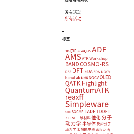
近期活动列表
没有活动
所有活动
标签
ADF
ABAQUS
3D打印
AMS
ATK Workshop
COSMO-RS
BAND
DFT
EDA
DES
EDA-NOCV
OLED
NOCV
NanoLab
NMR
QATK Highlight
QuantumATK
reaxff
Simpleware
TADF
TDDFT
SOCME
SOC
分子
催化
ZORA
二维材料
动力学
半导体
反应分子
动力学
太阳能电池
密度泛函