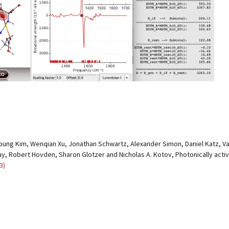
-Young Kim, Wenqian Xu, Jonathan Schwartz, Alexander Simon, Daniel Katz, Va
ray, Robert Hovden, Sharon Glotzer and Nicholas A. Kotov,
Photonically act
3)