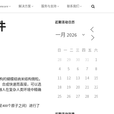
leware
解决方案
服务与支持
联系我们
件
近期活动日历
日
一
二
三
四
五
六
28
29
30
31
1
2
4
5
6
7
8
9
11
12
13
14
15
16
学结构的蝴蝶结纳米结构微粒。
。合成快速而直接，可以选
18
19
20
21
22
23
器人在复杂人类环境中精确
25
26
27
28
29
30
0至400个原子之间）进行了