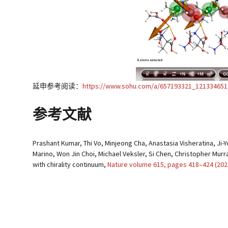
延申参考阅读：
https://www.sohu.com/a/657193321_121334651
参考文献
Prashant Kumar, Thi Vo, Minjeong Cha, Anastasia Visheratina, Ji
Marino, Won Jin Choi, Michael Veksler, Si Chen, Christopher Mur
with chirality continuum
,
Nature volume 615, pages 418–424 (202