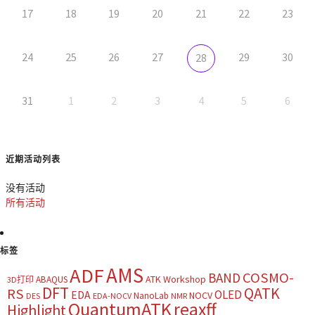
17
18
19
20
21
22
23
24
25
26
27
29
30
28
31
1
2
3
4
5
6
近期活动列表
没有活动
所有活动
标签
AMS
ADF
COSMO-
BAND
ATK Workshop
ABAQUS
3D打印
DFT
QATK
RS
OLED
EDA
NOCV
NanoLab
DES
EDA-NOCV
NMR
QuantumATK
reaxff
Highlight