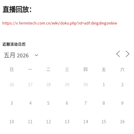
直播回放：
https://v.fermitech.com.cn/wiki/doku.php?id=adf:dingdingonline
近期活动日历
日
一
二
三
四
五
六
26
27
28
29
30
1
2
3
4
5
6
7
8
9
10
11
12
13
14
15
16