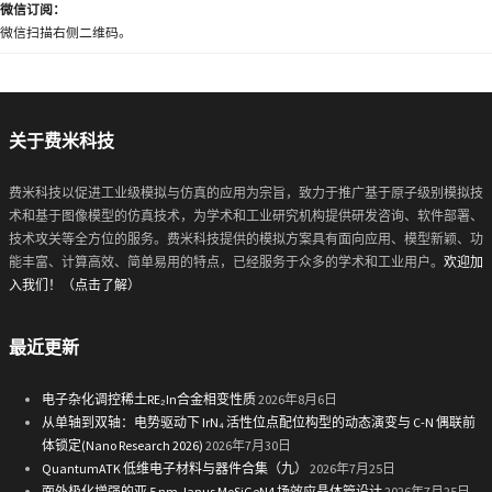
微信订阅：
微信扫描右侧二维码。
关于费米科技
费米科技以促进工业级模拟与仿真的应用为宗旨，致力于推广基于原子级别模拟技
术和基于图像模型的仿真技术，为学术和工业研究机构提供研发咨询、软件部署、
技术攻关等全方位的服务。费米科技提供的模拟方案具有面向应用、模型新颖、功
能丰富、计算高效、简单易用的特点，已经服务于众多的学术和工业用户。
欢迎加
入我们！（点击了解）
最近更新
电子杂化调控稀土RE₂In合金相变性质
2026年8月6日
从单轴到双轴：电势驱动下 IrN₄ 活性位点配位构型的动态演变与 C-N 偶联前
体锁定(Nano Research 2026)
2026年7月30日
QuantumATK 低维电子材料与器件合集（九）
2026年7月25日
面外极化增强的亚 5 nm Janus MoSiGeN4 场效应晶体管设计
2026年7月25日