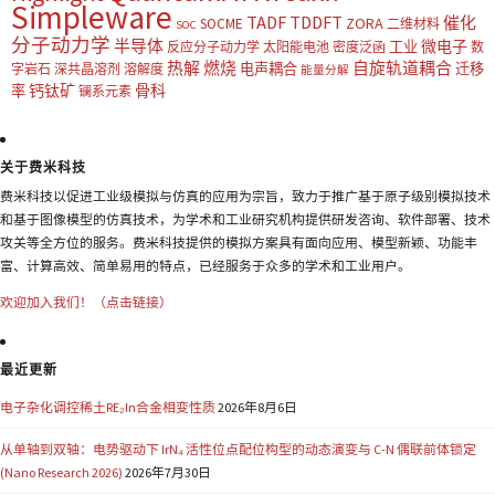
Simpleware
TADF
TDDFT
催化
ZORA
SOCME
二维材料
SOC
分子动力学
半导体
微电子
工业
反应分子动力学
太阳能电池
密度泛函
数
热解
燃烧
自旋轨道耦合
电声耦合
迁移
字岩石
深共晶溶剂
溶解度
能量分解
钙钛矿
骨科
率
镧系元素
关于费米科技
费米科技以促进工业级模拟与仿真的应用为宗旨，致力于推广基于原子级别模拟技术
和基于图像模型的仿真技术，为学术和工业研究机构提供研发咨询、软件部署、技术
攻关等全方位的服务。费米科技提供的模拟方案具有面向应用、模型新颖、功能丰
富、计算高效、简单易用的特点，已经服务于众多的学术和工业用户。
欢迎加入我们！（点击链接）
最近更新
电子杂化调控稀土RE₂In合金相变性质
2026年8月6日
从单轴到双轴：电势驱动下 IrN₄ 活性位点配位构型的动态演变与 C-N 偶联前体锁定
(Nano Research 2026)
2026年7月30日