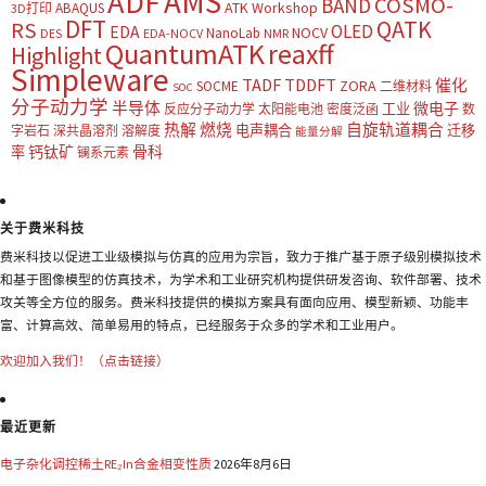
AMS
ADF
COSMO-
BAND
ATK Workshop
ABAQUS
3D打印
DFT
QATK
RS
OLED
EDA
NOCV
NanoLab
DES
EDA-NOCV
NMR
QuantumATK
reaxff
Highlight
Simpleware
TADF
TDDFT
催化
ZORA
SOCME
二维材料
SOC
分子动力学
半导体
微电子
工业
反应分子动力学
太阳能电池
密度泛函
数
热解
燃烧
自旋轨道耦合
电声耦合
迁移
字岩石
深共晶溶剂
溶解度
能量分解
钙钛矿
骨科
率
镧系元素
关于费米科技
费米科技以促进工业级模拟与仿真的应用为宗旨，致力于推广基于原子级别模拟技术
和基于图像模型的仿真技术，为学术和工业研究机构提供研发咨询、软件部署、技术
攻关等全方位的服务。费米科技提供的模拟方案具有面向应用、模型新颖、功能丰
富、计算高效、简单易用的特点，已经服务于众多的学术和工业用户。
欢迎加入我们！（点击链接）
最近更新
电子杂化调控稀土RE₂In合金相变性质
2026年8月6日