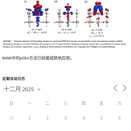
BAND中的pEDA方法已经被成熟地应用。
近期活动日历
日
一
二
三
四
五
六
30
1
2
3
4
5
6