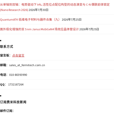
从单轴到双轴：电势驱动下 IrN₄ 活性位点配位构型的动态演变与 C-N 偶联前体锁定
(Nano Research 2026)
2026年7月30日
QuantumATK 低维电子材料与器件合集（九）
2026年7月25日
面外极化增强的亚 5 nm Janus MoSiGeN4 场效应晶体管设计
2026年7月25日
联系方式
留言板
：
点击留言
邮箱
：sales_at_fermitech.com.cn
电话
：010-80393990
QQ
： 1732167264
订阅费米科技新闻
邮件订阅：