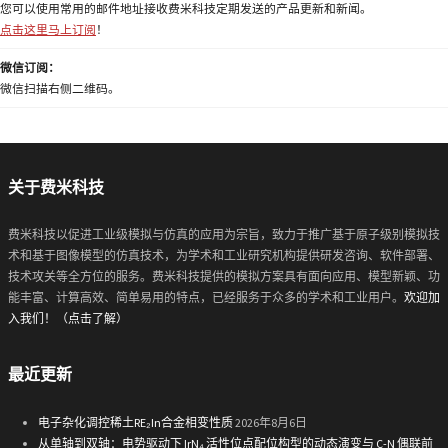
您可以使用常用的邮件地址接收费米科技定期发送的产品更新和新闻。
点击这里马上订阅
！
微信订阅：
微信扫描右侧二维码。
关于费米科技
费米科技以促进工业级模拟与仿真的应用为宗旨，致力于推广基于原子级别模拟技
术和基于图像模型的仿真技术，为学术和工业研究机构提供研发咨询、软件部署、
技术攻关等全方位的服务。费米科技提供的模拟方案具有面向应用、模型新颖、功
能丰富、计算高效、简单易用的特点，已经服务于众多的学术和工业用户。
欢迎加
入我们！（点击了解）
最近更新
电子杂化调控稀土RE₂In合金相变性质
2026年8月6日
从单轴到双轴：电势驱动下 IrN₄ 活性位点配位构型的动态演变与 C-N 偶联前