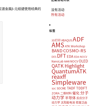
近期活动列表
过渡金属β-元结键使用经典的
没有活动
所有活动
标签
ADF
ABAQUS
3D打印
AMS
ATK Workshop
COSMO-RS
BAND
DFT
EDA
DES
EDA-NOCV
OLED
NOCV
NanoLab
NMR
QATK Highlight
QuantumATK
reaxff
Simpleware
TADF
TDDFT
SOCME
SOC
分子
催化
ZORA
二维材料
动力学
半导体
反应分子
动力学
太阳能电池
密度泛函