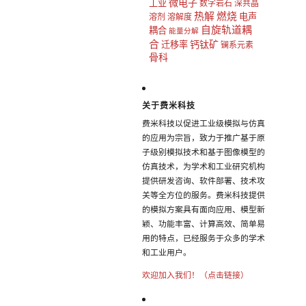
微电子
工业
数字岩石
深共晶
热解
燃烧
电声
溶剂
溶解度
自旋轨道耦
耦合
能量分解
合
钙钛矿
迁移率
镧系元素
骨科
关于费米科技
费米科技以促进工业级模拟与仿真
的应用为宗旨，致力于推广基于原
子级别模拟技术和基于图像模型的
仿真技术，为学术和工业研究机构
提供研发咨询、软件部署、技术攻
关等全方位的服务。费米科技提供
的模拟方案具有面向应用、模型新
颖、功能丰富、计算高效、简单易
用的特点，已经服务于众多的学术
和工业用户。
欢迎加入我们！（点击链接）