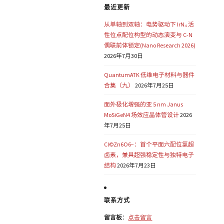
最近更新
从单轴到双轴：电势驱动下 IrN₄ 活
性位点配位构型的动态演变与 C-N
偶联前体锁定(Nano Research 2026)
2026年7月30日
QuantumATK 低维电子材料与器件
合集（九）
2026年7月25日
面外极化增强的亚 5 nm Janus
MoSiGeN4 场效应晶体管设计
2026
年7月25日
Cl©Zn6O6−：首个平面六配位氯超
卤素，兼具超强稳定性与独特电子
结构
2026年7月23日
联系方式
留言板
：
点击留言