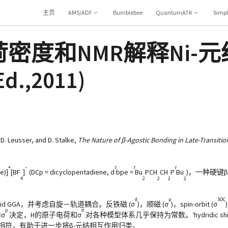
主页
AMS/ADF
Bumblebee
QuantumATK
Simp
t：电荷密度和NMR解释Ni-
Ed.,2011)
, D. Leusser, and D. Stalke,
The Nature of β-Agostic Bonding in Late-Transiti
+
–
t
t
t
e)]
[BF
]
(DCp = dicyclopentadiene, d
bpe =
Bu
PCH
CH
P
Bu
)，一种硬键
4
2
2
2
2
d
p
SOC
d GGA，并考虑自旋－轨道耦合。反铁磁 (σ
)，顺磁 (σ
)，spin-orbit (σ
p
d
σ
决定，H的原子电荷和σ
对各种模型体系几乎保持为常数。‘hydridic s
地相符，有助于进一步将β-元结相互作用归类。