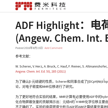
ADF Highligh
(Angew. Chem. Int. 
Posted
2016年8月15日
·
Add Comment
参考文献：
W. Scherer, V. Herz, A. Bruck, C. Hauf, F. Reiner, S. Altmannshofer
Angew. Chem. Int. Ed. 50, 285 (2011)
t
为了确认β-元结键的性质，Scherer和同事合成了[(DCpH)Ni(d
bp
论，对电子密度和NMR位移进行了研究。
为了更好地符合实验的结果，NMR计算有必要使用ADF中的hybri
1
化合物屏蔽张量的贡献揭示出：元结H的
H NMR化学位移主要由
不正确的了。实验的电荷密度分析与ADF的AIM计算结果完美