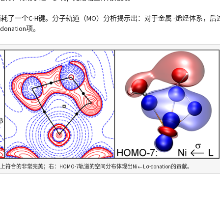
耗了一个C-H键。分子轨道（MO）分析揭示出：对于金属 -烯烃体系，后
onation项。
合的非常完美；右：HOMO-7轨道的空间分布体现出Ni←L σ-donation的贡献。