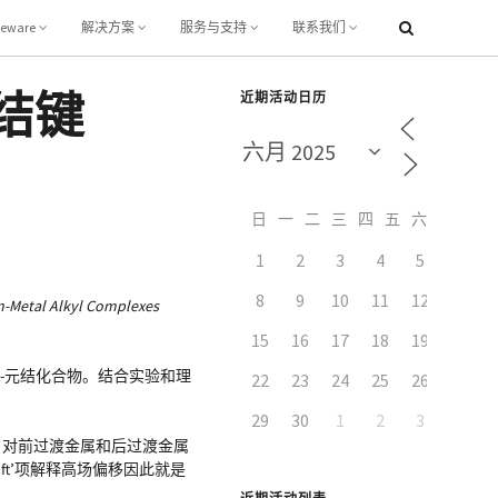
leware
解决方案
服务与支持
联系我们
元结键
近期活动日历
日
一
二
三
四
五
六
1
2
3
4
5
6
8
9
10
11
12
13
on-Metal Alkyl Complexes
15
16
17
18
19
20
β-元结化合物。结合实验和理
22
23
24
25
26
27
29
30
1
2
3
4
) 对前过渡金属和后过渡金属
hift’项解释高场偏移因此就是