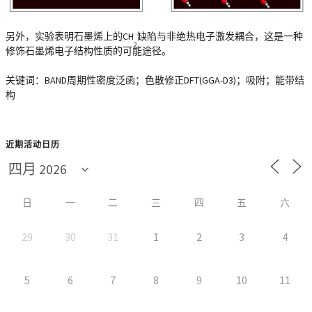
另外，实验表明石墨烯上的CH
缺陷与非绝热电子激发耦合，这是一种
2
修饰石墨烯电子结构性质的可能途径。
关键词：BAND周期性密度泛函；色散修正DFT(GGA-D3)；吸附；能带结
构
近期活动日历
日
一
二
三
四
五
六
29
30
31
1
2
3
4
5
6
7
8
9
10
11