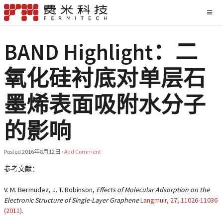
BAND Highlight：二
氧化硅衬底对单层石
墨烯表面吸附水分子
的影响
Posted
2016年8月12日
·
Add Comment
参考文献：
V. M. Bermudez, J. T. Robinson,
Effects of Molecular Adsorption on the
Electronic Structure of Single-Layer Graphene
Langmuir,
27
, 11026-11036
(2011)
.