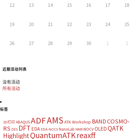
12
13
14
15
16
17
18
19
20
21
22
23
24
25
26
27
28
29
30
1
2
近期活动列表
没有活动
所有活动
标签
AMS
ADF
COSMO-
BAND
ATK Workshop
ABAQUS
3D打印
DFT
QATK
RS
OLED
EDA
NOCV
NanoLab
DES
EDA-NOCV
NMR
QuantumATK
reaxff
Highlight