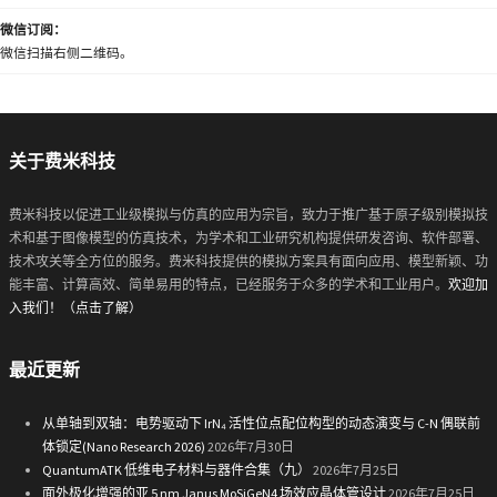
微信订阅：
微信扫描右侧二维码。
关于费米科技
费米科技以促进工业级模拟与仿真的应用为宗旨，致力于推广基于原子级别模拟技
术和基于图像模型的仿真技术，为学术和工业研究机构提供研发咨询、软件部署、
技术攻关等全方位的服务。费米科技提供的模拟方案具有面向应用、模型新颖、功
能丰富、计算高效、简单易用的特点，已经服务于众多的学术和工业用户。
欢迎加
入我们！（点击了解）
最近更新
从单轴到双轴：电势驱动下 IrN₄ 活性位点配位构型的动态演变与 C-N 偶联前
体锁定(Nano Research 2026)
2026年7月30日
QuantumATK 低维电子材料与器件合集（九）
2026年7月25日
面外极化增强的亚 5 nm Janus MoSiGeN4 场效应晶体管设计
2026年7月25日