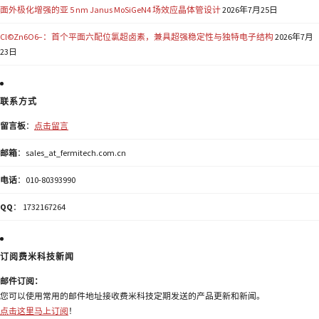
面外极化增强的亚 5 nm Janus MoSiGeN4 场效应晶体管设计
2026年7月25日
Cl©Zn6O6−：首个平面六配位氯超卤素，兼具超强稳定性与独特电子结构
2026年7月
23日
联系方式
留言板
：
点击留言
邮箱
：sales_at_fermitech.com.cn
电话
：010-80393990
QQ
： 1732167264
订阅费米科技新闻
邮件订阅：
您可以使用常用的邮件地址接收费米科技定期发送的产品更新和新闻。
点击这里马上订阅
！