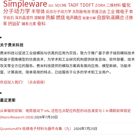
Simpleware
TADF
TDDFT
催化
ZORA
SOCME
二维材料
SOC
分子动力学
半导体
微电子
工业
反应分子动力学
太阳能电池
密度泛函
数
热解
燃烧
自旋轨道耦合
电声耦合
迁移
字岩石
深共晶溶剂
溶解度
能量分解
钙钛矿
骨科
率
镧系元素
关于费米科技
费米科技以促进工业级模拟与仿真的应用为宗旨，致力于推广基于原子级别模拟技术
和基于图像模型的仿真技术，为学术和工业研究机构提供研发咨询、软件部署、技术
攻关等全方位的服务。费米科技提供的模拟方案具有面向应用、模型新颖、功能丰
富、计算高效、简单易用的特点，已经服务于众多的学术和工业用户。
欢迎加入我们！（点击链接）
最近更新
从单轴到双轴：电势驱动下 IrN₄ 活性位点配位构型的动态演变与 C-N 偶联前体锁定
(Nano Research 2026)
2026年7月30日
QuantumATK 低维电子材料与器件合集（九）
2026年7月25日