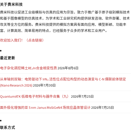
关于费米科技
费米科技以促进工业级模拟与仿真的应用为宗旨，致力于推广基于原子级别模拟技术
和基于图像模型的仿真技术，为学术和工业研究机构提供研发咨询、软件部署、技术
攻关等全方位的服务。费米科技提供的模拟方案具有面向应用、模型新颖、功能丰
富、计算高效、简单易用的特点，已经服务于众多的学术和工业用户。
欢迎加入我们！（点击链接）
最近更新
电子杂化调控稀土RE₂In合金相变性质
2026年8月6日
从单轴到双轴：电势驱动下 IrN₄ 活性位点配位构型的动态演变与 C-N 偶联前体锁定
(Nano Research 2026)
2026年7月30日
QuantumATK 低维电子材料与器件合集（九）
2026年7月25日
面外极化增强的亚 5 nm Janus MoSiGeN4 场效应晶体管设计
2026年7月25日
联系方式