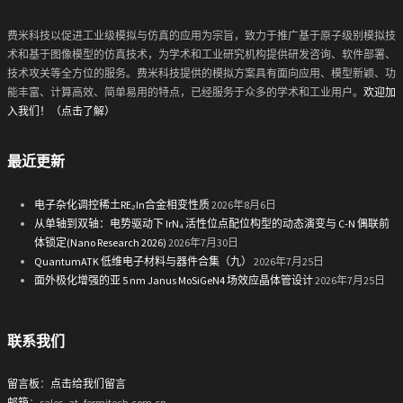
费米科技以促进工业级模拟与仿真的应用为宗旨，致力于推广基于原子级别模拟技
术和基于图像模型的仿真技术，为学术和工业研究机构提供研发咨询、软件部署、
技术攻关等全方位的服务。费米科技提供的模拟方案具有面向应用、模型新颖、功
能丰富、计算高效、简单易用的特点，已经服务于众多的学术和工业用户。
欢迎加
入我们！（点击了解）
最近更新
电子杂化调控稀土RE₂In合金相变性质
2026年8月6日
从单轴到双轴：电势驱动下 IrN₄ 活性位点配位构型的动态演变与 C-N 偶联前
体锁定(Nano Research 2026)
2026年7月30日
QuantumATK 低维电子材料与器件合集（九）
2026年7月25日
面外极化增强的亚 5 nm Janus MoSiGeN4 场效应晶体管设计
2026年7月25日
联系我们
留言板
：
点击给我们留言
邮箱
：sales_at_fermitech.com.cn