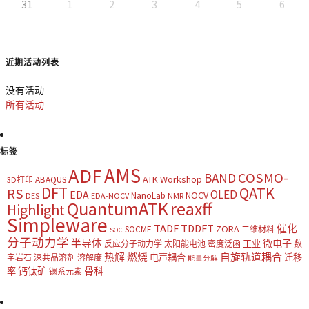
31
1
2
3
4
5
6
近期活动列表
没有活动
所有活动
标签
AMS
ADF
COSMO-
BAND
ATK Workshop
ABAQUS
3D打印
DFT
QATK
RS
OLED
EDA
NOCV
NanoLab
DES
EDA-NOCV
NMR
QuantumATK
reaxff
Highlight
Simpleware
TADF
TDDFT
催化
ZORA
SOCME
二维材料
SOC
分子动力学
半导体
微电子
工业
反应分子动力学
太阳能电池
密度泛函
数
热解
燃烧
自旋轨道耦合
电声耦合
迁移
字岩石
深共晶溶剂
溶解度
能量分解
钙钛矿
骨科
率
镧系元素