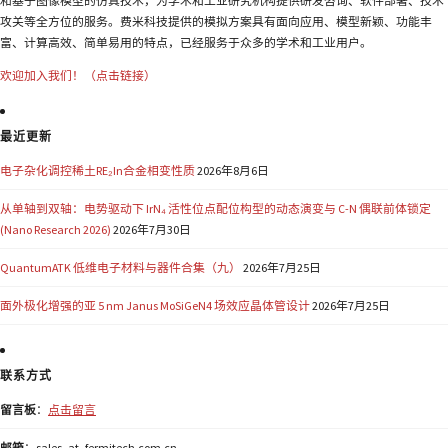
和基于图像模型的仿真技术，为学术和工业研究机构提供研发咨询、软件部署、技术
攻关等全方位的服务。费米科技提供的模拟方案具有面向应用、模型新颖、功能丰
富、计算高效、简单易用的特点，已经服务于众多的学术和工业用户。
欢迎加入我们！（点击链接）
最近更新
电子杂化调控稀土RE₂In合金相变性质
2026年8月6日
从单轴到双轴：电势驱动下 IrN₄ 活性位点配位构型的动态演变与 C-N 偶联前体锁定
(Nano Research 2026)
2026年7月30日
QuantumATK 低维电子材料与器件合集（九）
2026年7月25日
面外极化增强的亚 5 nm Janus MoSiGeN4 场效应晶体管设计
2026年7月25日
联系方式
留言板
：
点击留言
邮箱
：sales_at_fermitech.com.cn