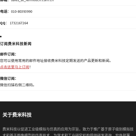
电话
：010-80393990
QQ
： 1732167264
订阅费米科技新闻
邮件订阅：
您可以使用常用的邮件地址接收费米科技定期发送的产品更新和新闻。
点击这里马上订阅
！
微信订阅：
微信扫描右侧二维码。
关于费米科技
费米科技以促进工业级模拟与仿真的应用为宗旨，致力于推广基于原子级别模拟技
术和基于图像模型的仿真技术，为学术和工业研究机构提供研发咨询、软件部署、