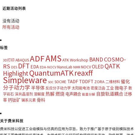
近期活动列表
没有活动
所有活动
标签
AMS
ADF
COSMO-
BAND
ATK Workshop
ABAQUS
3D打印
DFT
QATK
RS
OLED
EDA
NOCV
NanoLab
DES
EDA-NOCV
NMR
QuantumATK
reaxff
Highlight
Simpleware
TADF
TDDFT
催化
ZORA
SOCME
二维材料
SOC
分子动力学
半导体
微电子
工业
反应分子动力学
太阳能电池
密度泛函
数
热解
燃烧
自旋轨道耦合
电声耦合
迁移
字岩石
深共晶溶剂
溶解度
能量分解
钙钛矿
骨科
率
镧系元素
关于费米科技
费米科技以促进工业级模拟与仿真的应用为宗旨，致力于推广基于原子级别模拟技术