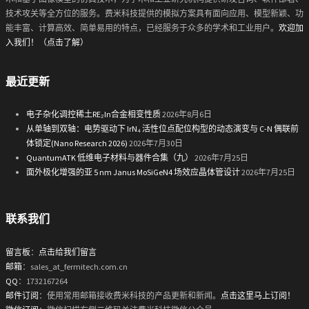
技术攻关等全方位的服务。费米科技提供的模拟方案具有面向应用、模型新颖、功
能丰富、计算高效、简单易用的特点，已经服务于众多的学术和工业用户。
欢迎加
入我们！（点击了解）
最近更新
电子杂化调控稀土RE₂In合金相变性质
2026年8月6日
从单轴到双轴：电势驱动下 IrN₄ 活性位点配位构型的动态演变与 C-N 偶联前
体锁定(Nano Research 2026)
2026年7月30日
QuantumATK 低维电子材料与器件合集（九）
2026年7月25日
面外极化增强的亚 5 nm Janus MoSiGeN4 场效应晶体管设计
2026年7月25日
联系我们
留言板
：
点击给我们留言
邮箱
：sales_at_fermitech.com.cn
QQ
：1732167264
邮件订阅
：使用常用邮箱接收费米科技的产品更新和新闻。
点击这里马上订阅！