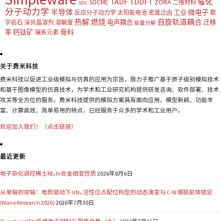
TADF
TDDFT
催化
ZORA
SOCME
二维材料
SOC
分子动力学
半导体
微电子
工业
反应分子动力学
太阳能电池
密度泛函
数
热解
燃烧
自旋轨道耦合
电声耦合
迁移
字岩石
深共晶溶剂
溶解度
能量分解
钙钛矿
骨科
率
镧系元素
关于费米科技
费米科技以促进工业级模拟与仿真的应用为宗旨，致力于推广基于原子级别模拟技术
和基于图像模型的仿真技术，为学术和工业研究机构提供研发咨询、软件部署、技术
攻关等全方位的服务。费米科技提供的模拟方案具有面向应用、模型新颖、功能丰
富、计算高效、简单易用的特点，已经服务于众多的学术和工业用户。
欢迎加入我们！（点击链接）
最近更新
电子杂化调控稀土RE₂In合金相变性质
2026年8月6日
从单轴到双轴：电势驱动下 IrN₄ 活性位点配位构型的动态演变与 C-N 偶联前体锁定
(Nano Research 2026)
2026年7月30日