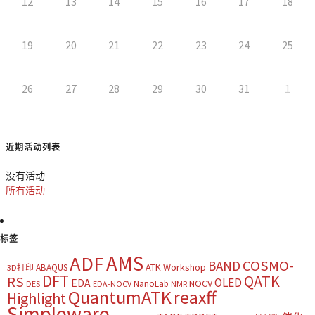
12
13
14
15
16
17
18
19
20
21
22
23
24
25
26
27
28
29
30
31
1
近期活动列表
没有活动
所有活动
标签
AMS
ADF
COSMO-
BAND
ATK Workshop
ABAQUS
3D打印
DFT
QATK
RS
OLED
EDA
NOCV
NanoLab
DES
EDA-NOCV
NMR
QuantumATK
reaxff
Highlight
Simpleware