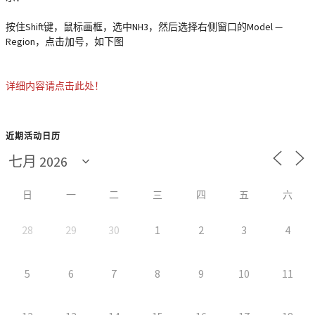
按住Shift键，鼠标画框，选中NH3，然后选择右侧窗口的Model —
Region，点击加号，如下图
详细内容请点击此处！
近期活动日历
日
一
二
三
四
五
六
28
29
30
1
2
3
4
5
6
7
8
9
10
11