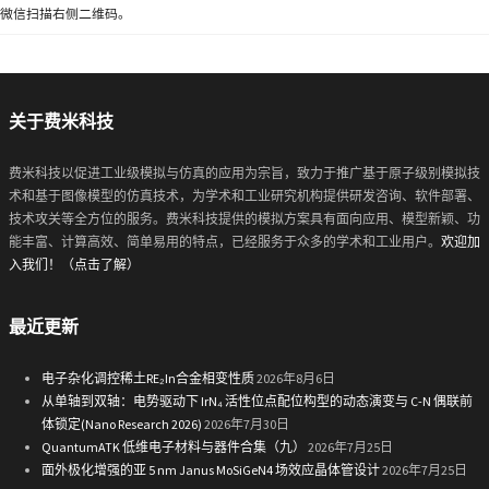
微信扫描右侧二维码。
关于费米科技
费米科技以促进工业级模拟与仿真的应用为宗旨，致力于推广基于原子级别模拟技
术和基于图像模型的仿真技术，为学术和工业研究机构提供研发咨询、软件部署、
技术攻关等全方位的服务。费米科技提供的模拟方案具有面向应用、模型新颖、功
能丰富、计算高效、简单易用的特点，已经服务于众多的学术和工业用户。
欢迎加
入我们！（点击了解）
最近更新
电子杂化调控稀土RE₂In合金相变性质
2026年8月6日
从单轴到双轴：电势驱动下 IrN₄ 活性位点配位构型的动态演变与 C-N 偶联前
体锁定(Nano Research 2026)
2026年7月30日
QuantumATK 低维电子材料与器件合集（九）
2026年7月25日
面外极化增强的亚 5 nm Janus MoSiGeN4 场效应晶体管设计
2026年7月25日