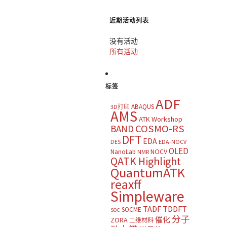
近期活动列表
没有活动
所有活动
标签
ADF
ABAQUS
3D打印
AMS
ATK Workshop
COSMO-RS
BAND
DFT
EDA
DES
EDA-NOCV
OLED
NOCV
NanoLab
NMR
QATK Highlight
QuantumATK
reaxff
Simpleware
TADF
TDDFT
SOCME
SOC
分子
催化
ZORA
二维材料