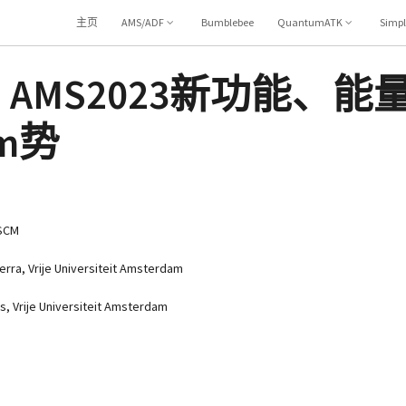
主页
AMS/ADF
Bumblebee
QuantumATK
Simp
 AMS2023新功能、
am势
 SCM
erra, Vrije Universiteit Amsterdam
s, Vrije Universiteit Amsterdam