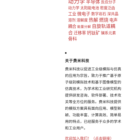
动力学
半导体
反应分子
动力学
太阳能电池
密度泛函
微电子
工业
数字岩石
深共晶
热解
燃烧
电声
溶剂
溶解度
自旋轨道耦
耦合
能量分解
合
钙钛矿
迁移率
镧系元素
骨科
关于费米科技
费米科技以促进工业级模拟与仿真
的应用为宗旨，致力于推广基于原
子级别模拟技术和基于图像模型的
仿真技术，为学术和工业研究机构
提供研发咨询、软件部署、技术攻
关等全方位的服务。费米科技提供
的模拟方案具有面向应用、模型新
颖、功能丰富、计算高效、简单易
用的特点，已经服务于众多的学术
和工业用户。
欢迎加入我们！（点击链接）