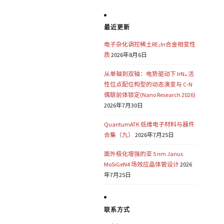
最近更新
电子杂化调控稀土RE₂In合金相变性
质
2026年8月6日
从单轴到双轴：电势驱动下 IrN₄ 活
性位点配位构型的动态演变与 C-N
偶联前体锁定(Nano Research 2026)
2026年7月30日
QuantumATK 低维电子材料与器件
合集（九）
2026年7月25日
面外极化增强的亚 5 nm Janus
MoSiGeN4 场效应晶体管设计
2026
年7月25日
联系方式