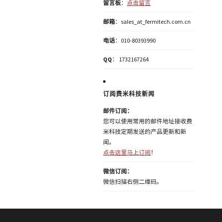
留言板
：
点击留言
邮箱
：sales_at_fermitech.com.cn
电话
：010-80393990
QQ
： 1732167264
订阅费米科技新闻
邮件订阅：
您可以使用常用的邮件地址接收费
米科技定期发送的产品更新和新
闻。
点击这里马上订阅
！
微信订阅：
微信扫描右侧二维码。