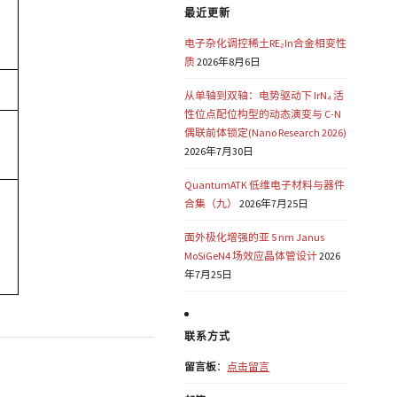
最近更新
电子杂化调控稀土RE₂In合金相变性
质
2026年8月6日
从单轴到双轴：电势驱动下 IrN₄ 活
性位点配位构型的动态演变与 C-N
偶联前体锁定(Nano Research 2026)
2026年7月30日
QuantumATK 低维电子材料与器件
合集（九）
2026年7月25日
面外极化增强的亚 5 nm Janus
MoSiGeN4 场效应晶体管设计
2026
年7月25日
联系方式
留言板
：
点击留言