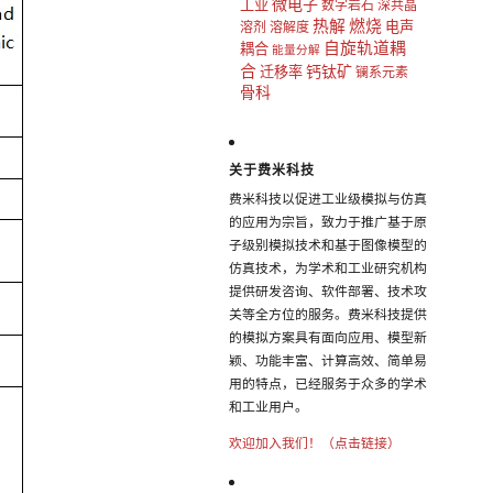
微电子
工业
数字岩石
深共晶
热解
燃烧
电声
溶剂
溶解度
自旋轨道耦
耦合
能量分解
合
钙钛矿
迁移率
镧系元素
骨科
关于费米科技
费米科技以促进工业级模拟与仿真
的应用为宗旨，致力于推广基于原
子级别模拟技术和基于图像模型的
仿真技术，为学术和工业研究机构
提供研发咨询、软件部署、技术攻
关等全方位的服务。费米科技提供
的模拟方案具有面向应用、模型新
颖、功能丰富、计算高效、简单易
用的特点，已经服务于众多的学术
和工业用户。
欢迎加入我们！（点击链接）