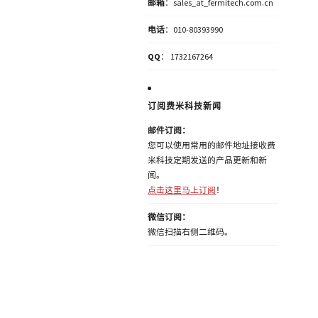
邮箱
：sales_at_fermitech.com.cn
电话
：010-80393990
QQ
： 1732167264
订阅费米科技新闻
邮件订阅：
您可以使用常用的邮件地址接收费
米科技定期发送的产品更新和新
闻。
点击这里马上订阅
！
微信订阅：
微信扫描右侧二维码。