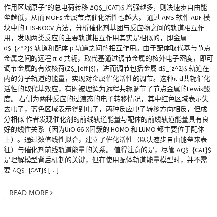
作用区域原子”的总电荷转移 ΔQ$_{CAT}$ 增强越多，则决速步自由能
垒越低，从而 MOFs 金属节点催化活性也越大。 通过 AMS 软件 ADF 模
块中的 ETS-NOCV 方法，分析催化剂基团与反应物之间的轨道相互作
用，发现两类反应的主要轨道相互作用其实是相似的，即金属
d$_{z^2}$ 轨道和配体 p 轨道之间的相互作用。由于配体取代基与节点
金属之间的远程 π-d 共轭，取代基通过调节金属的核外电子密度，即可
调节金属的有效核荷(Z$_{eff}$)，进而调节包括金属 d$_{z^2}$ 轨道在
内的分子轨道的能量，实现对金属催化活性的调节。这种π-d共轭催化
活性的取代基效应，有时被理解为远程共轭调节了节点金属的Lewis酸
度。 右侧为两种反应的过渡态的电子转移情况，其中红色区域表示失
去电子，蓝色区域表示得到电子，两种反应电子转移方向相反，但成
分相似 作者发现催化剂的前线轨道能量与配体的前线轨道能量具有良
好的线性关系（因为UiO-66-X团簇的 HOMO 和 LUMO 都主要位于配体
上）。通过数值线性拟合，建立了催化活性（以决速步自由能垒来表
征）与催化剂前线轨道能量的关系。 值得注意的是，尽管 ΔQ$_{CAT}$
是理解模型背后机制的关键，但在使用配体轨道能量模型时，并不需
要 ΔQ$_{CAT}$ […]
READ MORE