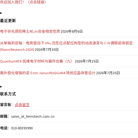
欢迎加入我们！（点击链接）
最近更新
电子杂化调控稀土RE₂In合金相变性质
2026年8月6日
从单轴到双轴：电势驱动下 IrN₄ 活性位点配位构型的动态演变与 C-N 偶联前体锁定
(Nano Research 2026)
2026年7月30日
QuantumATK 低维电子材料与器件合集（九）
2026年7月25日
面外极化增强的亚 5 nm Janus MoSiGeN4 场效应晶体管设计
2026年7月25日
联系方式
留言板
：
点击留言
邮箱
：sales_at_fermitech.com.cn
电话
：010-80393990