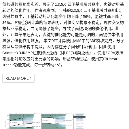
氘核磁共振弛豫实验，展示了2,3,5,6-四甲基吡嗪共晶中，卤键对甲基
转动的催化作用。作者观察到，与纯的2,3,5,6-四甲基吡嗪共晶相比，
卤键共晶中，甲基转动的活化能垒平均下降了56%，氢键共晶下降了
36%。 密度泛函计算的结果表明，对位交叉构象不稳定，邻位交叉构
象却非常稳定，共同降低了能垒，导致了卤键超强的催化作用。此
外，计算结果还表明，卤键的催化能力可能是可调的，卤键供体作用
越强，催化作用越强。 本文DFT计算使用AMS中的ADF模块完成，分子
模型从晶体结构中提取。因为存在分子间弱相互作用，因此使用
Grimme3 BJDAMP色散修正泛函（即-D3(BJ)类泛函），使用ZORA方法
考虑相对论效应对重元素的影响。甲基转动过程，使用其中Linear
Transit功能完成，每一步转动2.5°。
READ MORE