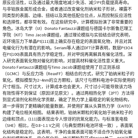
原反应活性，以及通过最大限度地减少失活、减少Pt负载提高寿命。
与非铂族金属形成合金，或者通过改变催化剂纳米粒子形状，裸露不
同类型的表面、边缘、扭结以及其他低配位位点，从而控制反应活性
和选择性，都非常有效。 在这些研究中，计算模拟扮演了非常重要的
角色。冰岛大学（UI）Donato Fantauzzi课题组与德国卡尔斯鲁厄理工
学院（KIT）Timo Jacob课题组，通过理论模拟与实验结合研究表明，
近环境压力下单晶Pt(111)面上确实存在稳定的表面氧化物，并且对其
电催化行为有潜在的影响。Seriani等人通过DFT计算表明，数层Pt3O4
在Pt(100)表面具有热力学稳定性，并对甲烷再离解具有催化活性。深
入研究表面氧化物对催化的影响，对提高材料催化活性意义重大。
Donato Fantauzzi课题组与Timo Jacob课题组使用了巨正则系综
（GCMC）与反应力场（ReaxFF）相结合的方式，研究了铂纳米粒子的
氧化。模拟模型为2~4nm的立方颗粒，该尺寸与燃料电池中实际使用的
尺寸相当。尺寸过大，计算成本也会更大，尺寸过小可能导致该力场
有效性得不到保证（原因详见原文）。通过两相热化学（2PT）方法得
到显式溶剂化和热化学贡献，确定了热力学上最稳定的氧化物结构，
进一步得到了更精确的能量数据，并使用扩展从头算热力学（EAITD）
构建了电位相关相图。 结果表明，铂纳米颗粒的氧化始于纳米粒子的
边缘和顶点，(111)面表现出令人惊讶的抗氧化能力。与标准氢电极
（SHE）相比，在0.8~1.1 V之间（与典型燃料电池环境一致），表面氧
化结构是稳定的。这表明，干净的金属表面可能不适合作为铂氧化催