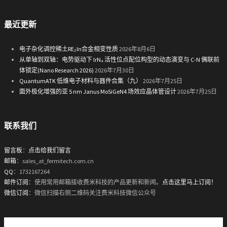
最近更新
电子杂化调控稀土RE₂In合金相变性质
2026年8月6日
从单轴到双轴：电势驱动下 IrN₄ 活性位点配位构型的动态演变与 C-N 偶联前
体锁定(Nano Research 2026)
2026年7月30日
QuantumATK 低维电子材料与器件合集（九）
2026年7月25日
面外极化增强的亚 5 nm Janus MoSiGeN4 场效应晶体管设计
2026年7月25日
联系我们
留言板
：
点击给我们留言
邮箱
：sales_at_fermitech.com.cn
QQ
：1732167264
邮件订阅
：使用常用邮箱接收费米科技的产品更新和新闻。
点击这里马上订阅！
微信订阅
：微信扫描右侧二维码关注费米科技微信公众号