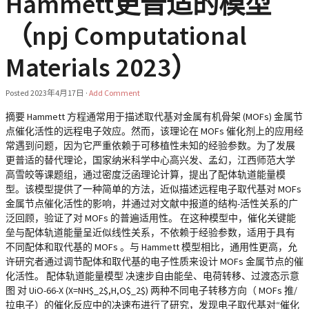
Hammett更普适的模型
（npj Computational
Materials 2023）
Posted
2023年4月17日
·
Add Comment
摘要 Hammett 方程通常用于描述取代基对金属有机骨架 (MOFs) 金属节
点催化活性的远程电子效应。然而，该理论在 MOFs 催化剂上的应用经
常遇到问题，因为它严重依赖于可移植性未知的经验参数。为了发展
更普适的替代理论，国家纳米科学中心高兴发、孟幻，江西师范大学
高雪皎等课题组，通过密度泛函理论计算，提出了配体轨道能量模
型。该模型提供了一种简单的方法，近似描述远程电子取代基对 MOFs
金属节点催化活性的影响，并通过对文献中报道的结构-活性关系的广
泛回顾，验证了对 MOFs 的普遍适用性。 在这种模型中，催化关键能
垒与配体轨道能量呈近似线性关系，不依赖于经验参数，适用于具有
不同配体和取代基的 MOFs 。与 Hammett 模型相比，通用性更高，允
许研究者通过调节配体和取代基的电子性质来设计 MOFs 金属节点的催
化活性。 配体轨道能量模型 决速步自由能垒、电荷转移、过渡态示意
图 对 UiO-66-X (X=NH$_2$,H,O$_2$) 两种不同电子转移方向（ MOFs 推/
拉电子）的催化反应中的决速布进行了研究，发现电子取代基对“催化