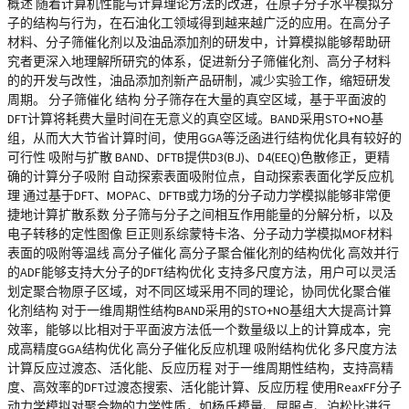
概述 随着计算机性能与计算理论方法的改进，在原子分子水平模拟分
子的结构与行为，在石油化工领域得到越来越广泛的应用。在高分子
材料、分子筛催化剂以及油品添加剂的研发中，计算模拟能够帮助研
究者更深入地理解所研究的体系，促进新分子筛催化剂、高分子材料
的的开发与改性，油品添加剂新产品研制，减少实验工作，缩短研发
周期。 分子筛催化 结构 分子筛存在大量的真空区域，基于平面波的
DFT计算将耗费大量时间在无意义的真空区域。BAND采用STO+NO基
组，从而大大节省计算时间，使用GGA等泛函进行结构优化具有较好的
可行性 吸附与扩散 BAND、DFTB提供D3(BJ)、D4(EEQ)色散修正，更精
确的计算分子吸附 自动探索表面吸附位点，自动探索表面化学反应机
理 通过基于DFT、MOPAC、DFTB或力场的分子动力学模拟能够非常便
捷地计算扩散系数 分子筛与分子之间相互作用能量的分解分析，以及
电子转移的定性图像 巨正则系综蒙特卡洛、分子动力学模拟MOF材料
表面的吸附等温线 高分子催化 高分子聚合催化剂的结构优化 高效并行
的ADF能够支持大分子的DFT结构优化 支持多尺度方法，用户可以灵活
划定聚合物原子区域，对不同区域采用不同的理论，协同优化聚合催
化剂结构 对于一维周期性结构BAND采用的STO+NO基组大大提高计算
效率，能够以比相对于平面波方法低一个数量级以上的计算成本，完
成高精度GGA结构优化 高分子催化反应机理 吸附结构优化 多尺度方法
计算反应过渡态、活化能、反应历程 对于一维周期性结构，支持高精
度、高效率的DFT过渡态搜索、活化能计算、反应历程 使用ReaxFF分子
动力学模拟对聚合物的力学性质，如杨氏模量、屈服点、泊松比进行