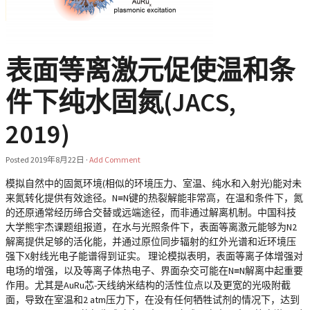
表面等离激元促使温和条
件下纯水固氮(JACS,
2019)
Posted
2019年8月22日
·
Add Comment
模拟自然中的固氮环境(相似的环境压力、室温、纯水和入射光)能对未
来氮转化提供有效途径。N≡N键的热裂解能非常高，在温和条件下，氮
的还原通常经历缔合交替或远端途径，而非通过解离机制。中国科技
大学熊宇杰课题组报道，在水与光照条件下，表面等离激元能够为N2
解离提供足够的活化能，并通过原位同步辐射的红外光谱和近环境压
强下X射线光电子能谱得到证实。 理论模拟表明，表面等离子体增强对
电场的增强，以及等离子体热电子、界面杂交可能在N≡N解离中起重要
作用。尤其是AuRu芯-天线纳米结构的活性位点以及更宽的光吸附截
面，导致在室温和2 atm压力下，在没有任何牺牲试剂的情况下，达到