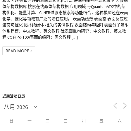
和表面超胞 最合理的表面结构优化方法 快速构建各种结构模型 内嵌晶
体结构数据库 搜索在线晶体结构数据 应用领域 与QuantumATK中的结
构优化、能量计算、CI-NEB过渡态搜索等功能结合，这种模型还在表面
化学、催化等领域有广泛的潜在应用。 表面功函数 表面态 表面反应过
渡态与催化 拓扑绝缘体 相关的实例教程 表面结构与吸附 表面分子吸附
体系建模：中文教程、英文教程 硅表面重构研究：中文教程、英文教
程 CO在Pd(100)表面的吸附：英文教程 […]
READ MORE
近期活动日历
日
一
二
三
四
五
六