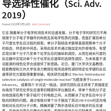
导选择性催化（Sci. Adv.
2019）
Posted
2020年3月24日
·
Add Comment
引言 随着单分子电学检测技术的迅速发展，分子电子学的研究已不再
局限于分子电子学器件的构筑及其电学性质的测量，而是扩展到单分
子尺度化学反应过程的探索。单分子裂结技术能够直接观察单个分子
的始态、终态和中间态，采用此技术并通过施加定向外部电场，有望
实现对单个分子乃至单个化学反应的操纵和调控，从而在纳米尺度的
反应器中实现对单个分子化学反应速率的选择性调控，为未来基于清
洁能源的绿色化学合成提供了新思路。近日，厦门大学洪文晶教授、
程俊教授和兰州大学张浩力教授在电场选择性调控特定化学键的反应
速率研究方面取得重要突破。相关研究成果以“Electric-field-induced
selective catalysis of single-molecule reaction”为题发表于Science
Advances。 成果简介 针对这一挑战，该研究团队自主研发了高强度定
向电场下研究化学反应速率的精密科学仪器技术，将单个有机分子定
向地连接在两个原子级尺寸的电极之间，从而解决了化学反应中分子
取向控制的问题。通过电极对单个分子施加了高达108-9 V/m的定向电
场和对反应的分子计数，精确测量了两步连续反应中每步的反应速
率。在纳米尺度反应器内中发现：若施加电场与反应轴垂直，电场对