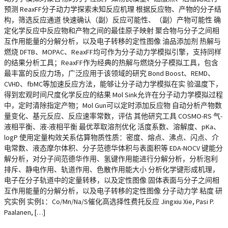
预测 ReaxFF分子动力学探索未知反应机理 根据反应物、产物的分子结
构，筛选反应通道 快速确认（副）反应可能性、（副）产物可能性 确
定化学反应中反应物和产物之间的最佳原子映射 聚合物与分子之间相
互作用能量的分解分析，以及电子转移的定性图像 油品添加剂 热解与
燃烧 DFTB、MOPAC、ReaxFF均可作为分子动力学模拟引擎，支持同样
的结果分析工具；ReaxFF作为经典的热解与燃烧分子模拟工具，包含
最丰富的反应力场，广泛应用于该领域的研究 Bond Boost、REMD、
CVHD、fbMC等加速反应方法，能够让分子动力学模拟在实 验温度下，
得到宏观时间尺度化学反应的结果 Mol Sink允许在分子动力学模拟过程
中，定时清除指定产物；Mol Gun可以定时添加反应物 自动分析产物数
量变化、基元反应、反应速率常数，评估 其他研究工具 COSMO-RS 气-
液相平衡、液-液相平衡 最优萃取溶剂优化 活度系数、溶解度、pKa、
logP 使用定量构效关系估算物质性质：密度、熔点、沸点、闪点、介
电常数、液态摩尔体积、分子范德华体积与表面积等 EDA-NOCV 键能分
解分析，对分子间范德华作用、氢键作用能进行分解分析，分析泡利
排斥、静电作用、轨道作用、色散作用能大小 分析化学键形成机理，
电子在分子轨道中的定量转移，以及定性图像 固体表面与分子之间相
互作用能量的分解分析，以及电子转移的定性图像 分子动力学 粘度 研
究实例 实例1：Co/Mn/Na/S催化高选择性费托反应 Jingxiu Xie, Pasi P.
Paalanen, […]