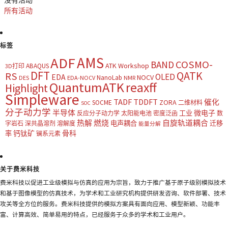
所有活动
标签
AMS
ADF
COSMO-
BAND
ATK Workshop
ABAQUS
3D打印
DFT
QATK
RS
OLED
EDA
NOCV
NanoLab
DES
EDA-NOCV
NMR
QuantumATK
reaxff
Highlight
Simpleware
TADF
TDDFT
催化
ZORA
SOCME
二维材料
SOC
分子动力学
半导体
微电子
工业
反应分子动力学
太阳能电池
密度泛函
数
热解
燃烧
自旋轨道耦合
电声耦合
迁移
字岩石
深共晶溶剂
溶解度
能量分解
钙钛矿
骨科
率
镧系元素
关于费米科技
费米科技以促进工业级模拟与仿真的应用为宗旨，致力于推广基于原子级别模拟技术
和基于图像模型的仿真技术，为学术和工业研究机构提供研发咨询、软件部署、技术
攻关等全方位的服务。费米科技提供的模拟方案具有面向应用、模型新颖、功能丰
富、计算高效、简单易用的特点，已经服务于众多的学术和工业用户。