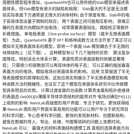
周期性模型程序类似，QuantumATK也可以用传统的Slab模型来描述表
面体系，但Slab模型有很大的缺陷和局限： Slab最大的不足是无法模
拟实际表面下方通常是无限大的块体材料; 由于厚度有限，Slab中的电
子容易体现出量子限制的效应； 两个表面之间可能相互影响； 很难正
确的在表面方向模拟外加电场； 经常需要表面钝化、偶极校正等额外
补救措施。 单电极表面（One-probe surface）模型（或半无限表面模
型） 为此，QuantumATK 基于 DFT 和格林函数方法方法开发了真正可以
模拟半无限表面体系的模型，即将一个表面 Slab 模型耦合于半无限的
块体结构上（见下图）。 这种模型有以下几个独特的优势： 算法复杂
度降低，特别适合大体系计算； 表面性质对表面层数的依赖显著降
低； 只需很少的层数就可以再现块体的电子态； 可以正确的施加垂直
表面方向的电场，模拟电场对表面体系的影响。 应用 文章报道了半无
限表面模型的原理和应用，这些应用实例展示了半无限表面模型和格
林函数方法的精确性，也证实了这个模型在表面体系研究中比传统模
型具有明显的优势。 计算过渡金属的功函数 计算贵金属和拓扑绝缘体
的表面态 Ge(001)|Si薄膜半导体异质结构的能带对齐 电场对碘在Pt(111)
上吸附的影响 NanoLab高级图形用户界面：专注于研究，更快获得结
果 NanoLab 图形用户界面丰富易用的功能可以让用户专注于研究项目
的科学问题，专心思考科学问题，更快的发现新材料、创建新结构，
避免在数据的导入、导出、处理、作图等琐碎的问题上浪费时间。
NanoLab 可以： 最强大的材料表面结构建模工具 直观的选择表面方向