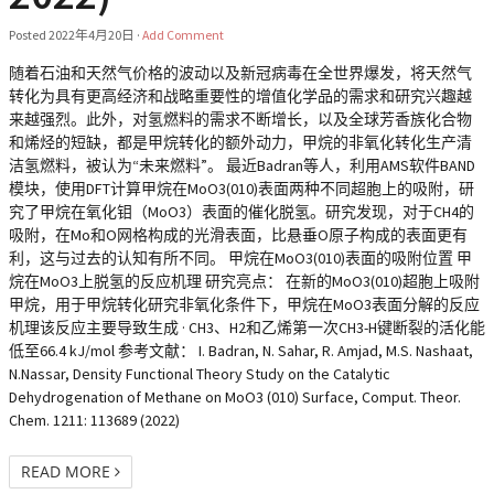
Posted
2022年4月20日
·
Add Comment
随着石油和天然气价格的波动以及新冠病毒在全世界爆发，将天然气
转化为具有更高经济和战略重要性的增值化学品的需求和研究兴趣越
来越强烈。此外，对氢燃料的需求不断增长，以及全球芳香族化合物
和烯烃的短缺，都是甲烷转化的额外动力，甲烷的非氧化转化生产清
洁氢燃料，被认为“未来燃料”。 最近Badran等人，利用AMS软件BAND
模块，使用DFT计算甲烷在MoO3(010)表面两种不同超胞上的吸附，研
究了甲烷在氧化钼（MoO3）表面的催化脱氢。研究发现，对于CH4的
吸附，在Mo和O网格构成的光滑表面，比悬垂O原子构成的表面更有
利，这与过去的认知有所不同。 甲烷在MoO3(010)表面的吸附位置 甲
烷在MoO3上脱氢的反应机理 研究亮点： 在新的MoO3(010)超胞上吸附
甲烷，用于甲烷转化研究非氧化条件下，甲烷在MoO3表面分解的反应
机理该反应主要导致生成 · CH3、H2和乙烯第一次CH3-H键断裂的活化能
低至66.4 kJ/mol 参考文献： I. Badran, N. Sahar, R. Amjad, M.S. Nashaat,
N.Nassar, Density Functional Theory Study on the Catalytic
Dehydrogenation of Methane on MoO3 (010) Surface, Comput. Theor.
Chem. 1211: 113689 (2022)
READ MORE