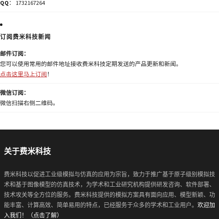
QQ
： 1732167264
订阅费米科技新闻
邮件订阅：
您可以使用常用的邮件地址接收费米科技定期发送的产品更新和新闻。
点击这里马上订阅
！
微信订阅：
微信扫描右侧二维码。
关于费米科技
费米科技以促进工业级模拟与仿真的应用为宗旨，致力于推广基于原子级别模拟技
术和基于图像模型的仿真技术，为学术和工业研究机构提供研发咨询、软件部署、
技术攻关等全方位的服务。费米科技提供的模拟方案具有面向应用、模型新颖、功
能丰富、计算高效、简单易用的特点，已经服务于众多的学术和工业用户。
欢迎加
入我们！（点击了解）