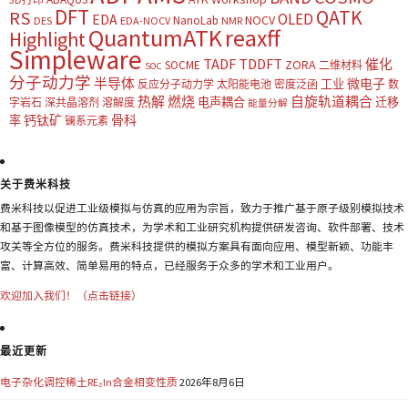
DFT
QATK
RS
OLED
EDA
NOCV
NanoLab
DES
EDA-NOCV
NMR
QuantumATK
reaxff
Highlight
Simpleware
TADF
TDDFT
催化
ZORA
SOCME
二维材料
SOC
分子动力学
半导体
微电子
工业
反应分子动力学
太阳能电池
密度泛函
数
热解
燃烧
自旋轨道耦合
电声耦合
迁移
字岩石
深共晶溶剂
溶解度
能量分解
钙钛矿
骨科
率
镧系元素
关于费米科技
费米科技以促进工业级模拟与仿真的应用为宗旨，致力于推广基于原子级别模拟技术
和基于图像模型的仿真技术，为学术和工业研究机构提供研发咨询、软件部署、技术
攻关等全方位的服务。费米科技提供的模拟方案具有面向应用、模型新颖、功能丰
富、计算高效、简单易用的特点，已经服务于众多的学术和工业用户。
欢迎加入我们！（点击链接）
最近更新
电子杂化调控稀土RE₂In合金相变性质
2026年8月6日