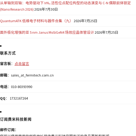
从单轴到双轴：电势驱动下 IrN₄ 活性位点配位构型的动态演变与 C-N 偶联前体锁定
(Nano Research 2026)
2026年7月30日
QuantumATK 低维电子材料与器件合集（九）
2026年7月25日
面外极化增强的亚 5 nm Janus MoSiGeN4 场效应晶体管设计
2026年7月25日
联系方式
留言板
：
点击留言
邮箱
：sales_at_fermitech.com.cn
电话
：010-80393990
QQ
： 1732167264
订阅费米科技新闻
邮件订阅：