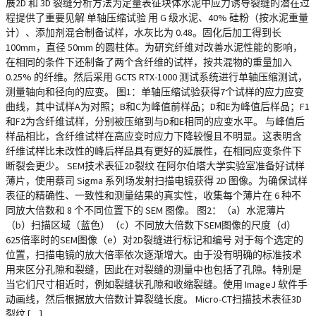
展2D 和 3D 裂缝分析方法为定量表征块体水泥中应力诱导裂缝的潜在过
程提供了重要见解 单轴压缩试验 用 G 级水泥、40% 硅粉（按水泥重量
计）、添加剂混合制备试样，水灰比为 0.48。固化后加工得到长
100mm，直径 50mm 的圆柱体。为研究纤维对改善水泥性能的影响，
在相同的条件下还制备了两个含纤维的试样，按共混物的重量加入
0.25% 的纤维。然后采用 GCTS RTX-1000 测试系统进行单轴压缩测试，
测量轴向和径向的应变。 图1：单轴压缩试验获得7个试样的应力应变
曲线，其中试样A为对照；B和C为峰值前样品；D和E为峰值后样品；F1
和F2为含纤维试样，分别被压缩到与D和E相同的应变水平。 与峰值后
样品相比，含纤维试样在高应变时应力下降较慢且不明显。这表明含
纤维试样比未改性的峰后样品具有更好的延展性，在相同应变条件下
断裂会更少。 SEM技术表征2D裂纹 在阿尔伯塔大学实验室准备好试样
薄片，使用蔡司 Sigma 系列场发射扫描电镜获得 2D 图像。为确保试样
表征的精确性、一致性和测量结果的真实性，收集每个薄片在 6 种不
同放大倍数和 8 个不同位置下的 SEM 图像。 图2：（a）水泥薄片
（b）扫描区域（蓝色）（c）不同放大倍数下SEM图像的尺度（d）
625倍率时的SEM图像（e）对2D裂缝进行标记和编号 对于每个选定的
位置，扫描电镜的放大倍率依次逐渐增大。由于没有明确的标准技术
用来区分孔隙和裂缝，因此在对裂缝的测量中也包括了孔隙。特别是
当它们尺寸相近时，例如裂缝状孔隙和收缩裂缝。使用 ImageJ 软件手
动画线，然后根据放大倍数计算裂缝长度。 Micro-CT扫描技术表征3D
裂纹 […]