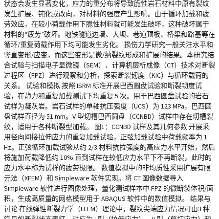
状态会发生显著变化，应力的重分布将导致脆性岩石材料中原有裂纹
发生扩展、钝化或改向，对材料的强度产生影响。由于循环加载和疲
劳效应，在较小荷载作用下脆性材料就可能发生破坏，这种破坏属于
材料的“疲劳”破坏。地铁隧道边墙、大坝、巷道顶板、桥梁和路基等在
循环/重复荷载作用下均可能发生劣化。 损伤力学研究一般关注水平和
竖直变形/应变，而这些变形是微/纳裂纹形成和扩展的结果。本研究结
合试验与扫描电子显微镜（SEM）、计算机层析成像（CT）技术对断裂
过程区（FPZ）进行观察和分析，探索断裂韧度（KIC）与循环载荷的
关系。 试验和模拟 按照 ISRM 标准开展巴西圆盘试验和断裂韧度试
验，在静力和重复加载测试下均重复 5 次。用于巴西圆盘试验的岩石
试样为凝灰岩。岩石试样的单轴抗压强度（UCS）为 123 MPa，巴西圆
盘试样直径为 51 mm。V 型切槽巴西圆盘（CCNBD）试样中存在切槽裂
纹，适用于各种断裂型加载。 图1：CCNBD 试样及其几何参数 开展采
用径向间接拉伸应力的重复加载试验，正弦加载试验中荷载频率为 1
Hz。正弦循环加载试验从约 2/3 材料抗拉强度的高应力水平开始，然后
将施加荷载降低约 10% 直到试样在较低应力水平下不再断裂，此时的
应力水平称为试样的疲劳极限。 数值模拟中的非均质性采用扩展有限
元法（XFEM）和 Simpleware 软件实现。将 CT 图像数据导入
Simpleware 软件进行图像处理，量化测试样本中 FPZ 的微断裂体积/面
积，生成高质量的网格模型用于 ABAQUS 软件中的数值模拟。 结果与
讨论 在线弹性断裂力学（LEFM）理论中，裂纹尖端应力情况可由3 种