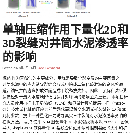
单轴压缩作用下量化2D和
3D裂缝对井筒水泥渗透率
的影响
Posted
2023年3月14日
·
Add Comment
概述 作为天然气的主要成分，甲烷是导致全球变暖的主要因素之一。
井筒水泥中的应力诱导裂缝会形成甲烷或二氧化碳泄漏的高风险通
道，油气井的逃逸排放进而造成甲烷释放失控。因此，了解和减少泄
漏途径对于最大限度地降低泄漏井对环境的影响至关重要。 本项目研
究人员使用扫描电子显微镜（SEM）和显微计算机断层扫描（micro-
CT）技术量化峰值压应力前后熟化高温触变水泥试样裂缝的 2D 和 3D
几何参数，提出一种量化应力诱导真实三维裂缝对水泥渗透率影响的
模拟方法。 亮点 使用 SEM 图像量化 2D 水泥裂纹将水泥 micro-CT 图像
导入 Simpleware 软件量化 3D 裂纹含纤维水泥可限制裂纹的大小和扩