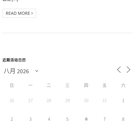
READ MORE
近期活动日历
日
一
二
三
四
五
六
26
27
28
29
30
31
1
6
2
3
4
5
7
8