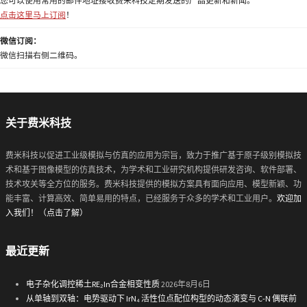
您可以使用常用的邮件地址接收费米科技定期发送的产品更新和新闻。
点击这里马上订阅
！
微信订阅：
微信扫描右侧二维码。
关于费米科技
费米科技以促进工业级模拟与仿真的应用为宗旨，致力于推广基于原子级别模拟技
术和基于图像模型的仿真技术，为学术和工业研究机构提供研发咨询、软件部署、
技术攻关等全方位的服务。费米科技提供的模拟方案具有面向应用、模型新颖、功
能丰富、计算高效、简单易用的特点，已经服务于众多的学术和工业用户。
欢迎加
入我们！（点击了解）
最近更新
电子杂化调控稀土RE₂In合金相变性质
2026年8月6日
从单轴到双轴：电势驱动下 IrN₄ 活性位点配位构型的动态演变与 C-N 偶联前