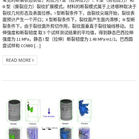
常见的断裂状态表征，对应为 I 型（拉伸应力）、II 型（剪切应力）和
III 型（撕裂应力）裂纹扩展模式。材料的断裂模式属于上述哪种取决于
裂纹几何形态及表面位移。I 型断裂条件下，由裂纹尖端开始，裂纹表
面预计产生一个开口；II 型断裂条件下，裂纹面产生面内滑移；III 型断
裂条件下，由于裂纹面外剪切作用，裂纹面垂直于裂纹轴线移动。 拉
伸强度和断裂韧度 取 5 个试样测试结果的平均值，得到静态巴西拉伸
强度为 11 MPa，静态 I 型（拉伸）断裂韧度为 1.48 MPa·m1/2。巴西圆
盘试样和 CCNBD […]
READ MORE