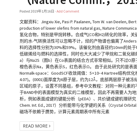
Posted
2019年1月16日
·
Add Comment
文献资料：Jingxiu Xie, Pasi P. Paalanen, Tom W. van Deelen, Bert M
production of lower olefins from natural gas, Natu
氢化合物，特别是甲烷转移。合成气(CO和H2)转化的效率，关
剂的水-气转换活性可以忽略不计，烃的产物谱也偏离了Anderson-Sch
料的选择性分别为30%和59%。该催化剂由直径约10 nm的
低碳烯烃与燃料的选择性，同时也大大减少了甲烷和二氧化碳的生成。 
a）与Na2S（图b）在Co表面的结合方式非常相似。只不过
橙色表示Na，黄色表示S，红色表示O。 由于此处研究的是表面吸附，因此
Normalk-space：GoodSCF收敛阈值：5 × 10−4 Hartree结构优
4.07 )。(0001)面厚度为6原子层，约为12Å ，底部两层原子被冻
区域的原子，设置不同基组，参考中文教程：对同一种元素的不
于BAND中的表面模型为真实的二维模型，因此不再需要人为
析，例如表面成键的键能分析（pEDA）、共价键成键机理研究
Chem. Int. Ed., 2017）分析能带与化学键的关系（Crystal O
磁场不依赖于赝势，计算元素周期表中所有元素
READ MORE