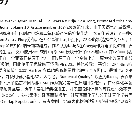
. Weckhuysen, Manuel J. Louwerse & Krijn P. de Jong, Promoted cobalt meta
re Communications, volume 10, Article number: 167 (2019) 近年来
键取决于催化剂对甲烷和二氧化碳产生的抑制能力。本文作者设计了一种Co/M
ulz-Flory分布。在240 °C和1 bar压强下，C2-C4烯烃选择性为54%
处于hcp金属相Co纳米颗粒组成。作者认为Na与S在Co表面作为电子促进剂
文中使用AMS软件中的BAND模块计算了Na2S和Na2O在Co(0001)
O原子在一个亚表面钴原子上方，而S原子在一个空位上方。原包外的原子由
使用了色散修正泛函rPBE-D3。其他参数： 基组：TZP与Small冻芯基组Nu
化梯度阈值：0.001 Hartree/Å 单胞的晶格常数也进行了再优化，得到了a = 2.43 (实验2
结，并使用最小基组SZ，大冻芯，Numerical Quality：设置为Basic。表
同原子指定不同基组 BAND作为新兴第一性原理计算软件，在材料化学领
地添加真空层，也不需要进行偶极矫正，对表面吸附计算的可靠度与效率
（NOCV），参考案例：硅表面醚吸附－计算表面化学与分子计算化学共同点
rbital Overlap Population），参考案例：金属卤化物钙钛矿中成键“镜像”现象