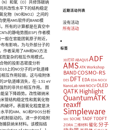
摘要： 氮（N）和氧（O）共修饰碳纳
不同共改性水平下的结构稳定
近期活动列表
氧化物（NO和NO2）之间的
用AMS软件的BAND模
没有活动
单点计算。所有的计算都是在真空中
所有活动
CNTs的静电势图(ESP) 作者模
SP值一般在官能团氧原子附近，
荷分布有影响，为与外部分子的
标签
，作者采用了AIM和NCI方法
ADF
丰富而复杂的相互作用模式。
ABAQUS
3D打印
AMS
附配合物的投影态密度分析
ATK Workshop
0O10上的NO分子的2P轨道峰
COSMO-RS
BAND
系内部的相互作用较弱，这与吸附体
DFT
EDA
DES
EDA-NOCV
轨道峰消失，在- 1.51 eV
OLED
NOCV
NanoLab
NMR
体系中强烈的非共价相互作用。 图
QATK Highlight
自由能呈下降趋势。改性碳纳米
QuantumATK
纳米管结构稳定性和氮氧化物
reaxff
的结构破坏。表面氧化程度是决
Simpleware
的AIM、NCI和PDOS分析
dW机制驱动的。进一步的吸附
TADF
TDDFT
SOCME
SOC
物捕获纳米材料。该模拟结
分子
催化
ZORA
二维材料