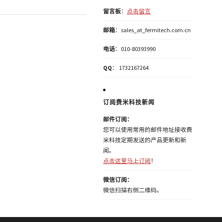
留言板
：
点击留言
邮箱
：sales_at_fermitech.com.cn
电话
：010-80393990
QQ
： 1732167264
订阅费米科技新闻
邮件订阅：
您可以使用常用的邮件地址接收费
米科技定期发送的产品更新和新
闻。
点击这里马上订阅
！
微信订阅：
微信扫描右侧二维码。