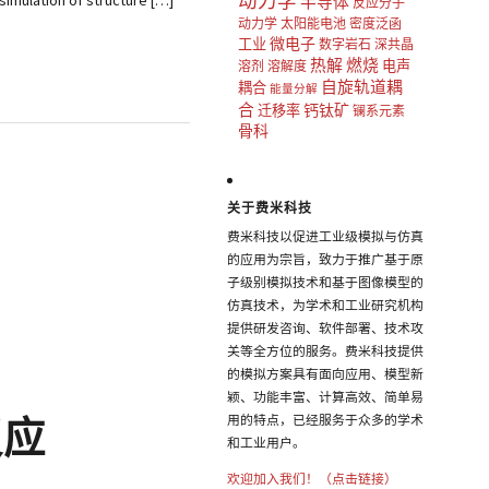
动力学
on of structure […]
半导体
反应分子
动力学
太阳能电池
密度泛函
微电子
工业
数字岩石
深共晶
热解
燃烧
电声
溶剂
溶解度
自旋轨道耦
耦合
能量分解
合
钙钛矿
迁移率
镧系元素
骨科
关于费米科技
费米科技以促进工业级模拟与仿真
的应用为宗旨，致力于推广基于原
子级别模拟技术和基于图像模型的
仿真技术，为学术和工业研究机构
提供研发咨询、软件部署、技术攻
关等全方位的服务。费米科技提供
的模拟方案具有面向应用、模型新
颖、功能丰富、计算高效、简单易
用的特点，已经服务于众多的学术
反应
和工业用户。
欢迎加入我们！（点击链接）