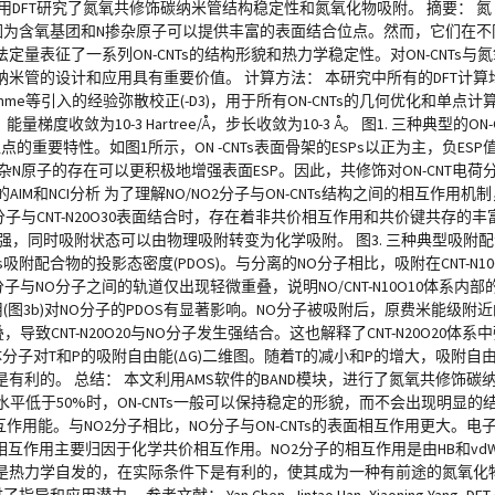
 nanotubes的文章，使用DFT研究了氮氧共修饰碳纳米管结构稳定性和氮氧化物吸附。 
景，因为含氧基团和N掺杂原子可以提供丰富的表面结合位点。然而，它们在
表征了一系列ON-CNTs的结构形貌和热力学稳定性。对ON-CNTs与氮
管的设计和应用具有重要价值。 计算方法： 本研究中所有的DFT计算均使
泛函与Grimme等引入的经验弥散校正(-D3)，用于所有ON-CNTs的几何优化和
梯度收敛为10-3 Hartree/Å，步长收敛为10-3 Å。 图1. 三种典型的ON-
位点的重要特性。如图1所示，ON -CNTs表面骨架的ESPs以正为主，负E
杂N原子的存在可以更积极地增强表面ESP。因此，共修饰对ON-CNT电
AIM和NCI分析 为了理解NO/NO2分子与ON-CNTs结构之间的相互作用机制
子与CNT-N20O30表面结合时，存在着非共价相互作用和共价键共存的
用增强，同时吸附状态可以由物理吸附转变为化学吸附。 图3. 三种典型吸
Ts吸附配合物的投影态密度(PDOS)。与分离的NO分子相比，吸附在CNT-N1
0O10分子与NO分子之间的轨道仅出现轻微重叠，说明NO/CNT-N10O10体
用(图3b)对NO分子的PDOS有显著影响。NO分子被吸附后，原费米能级附近的2P
重叠，导致CNT-N20O20与NO分子发生强结合。这也解释了CNT-N20O20
种气体分子对T和P的吸附自由能(ΔG)二维图。随着T的减小和P的增大，吸附
利的。 总结： 本文利用AMS软件的BAND模块，进行了氮氧共修饰碳
水平低于50%时，ON-CNTs一般可以保持稳定的形貌，而不会出现明显
作用能。与NO2分子相比，NO分子与ON-CNTs的表面相互作用更大。电子水平
强相互作用主要归因于化学共价相互作用。NO2分子的相互作用是由HB和v
是热力学自发的，在实际条件下是有利的，使其成为一种有前途的氮氧化