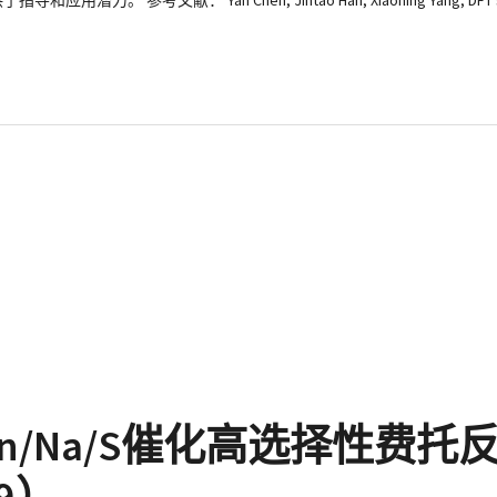
献： Yan Chen, Jintao Han, Xiaoning Yang, DFT simulati
Co/Mn/Na/S催化高选择性费托
19）