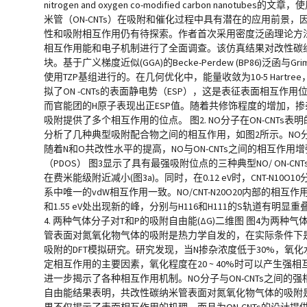
nitrogen and oxygen co-modified carbon
米管（ON-CNTs）在吸附和催化过程中具有潜在的应用前
性和吸附相互作用仍有待探索。作者首次采用密度泛函理论方法定量
相互作用能和电子机制进行了全面调查。该仿真结果对改性碳纳米
块。基于广义梯度近似(GGA)的Becke-Perdew (BP86)
使用TZP基组进行的。在几何优化中，能量收敛为10-5 Hartree，能量
拟了ON -CNTs的表面静电势（ESP），这是表征表面相互作用
而官能团的H原子表现出正ESP值。随着共修饰程度的增加，掺
吸附提供了多个相互作用的位点。 图2. NO分子在ON-CNTs表明的
分析了几种典型吸附配合物之间的相互作用，如图2所示。NO分
随着N和O共改性水平的提高，NO与ON-CNTs之间的相互作
（PDOS） 图3显示了具有最强吸附位点的三种典型NO/ ON-CN
在费米能级附近减小(图3a)。同时，在0.12 eV时，CNT-N1
系中唯一的vdW相互作用一致。NO/CNT-N20O20内部的相互作
和1.55 eV处出现新的峰，分别与H116和H111的S轨道有明显
4. 两种气体分子对T和P的吸附自由能(ΔG)二维图 图4为两
管表面对氮氧化物气体的吸附是热力学自发的，在实际条件下是有
吸附的DFT模拟研究。研究发现，当N掺杂浓度低于30%，氧化
定相互作用的主要因素，氧化程度在20 ~ 40%时可以产生强相互
进一步揭示了各种相互作用机制。NO分子与ON-CNTs之间的
自由能结果表明，共改性碳纳米管表面对氮氧化物气体的吸附