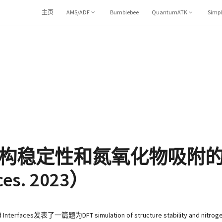
主页
AMS/ADF
Bumblebee
QuantumATK
Simp
构稳定性和氮氧化物吸附的D
ces. 2023）
一篇题为DFT simulation of structure stability and nitrogen ox