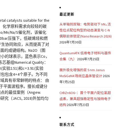
最近更新
l catalysts suitable for the
从单轴到双轴：电势驱动下 IrN₄ 活
，由于天然气产量激增，化学原料需求向较轻的碳
性位点配位构型的动态演变与 C-N
n/Na/S催化剂，该催化
偶联前体锁定(Nano Research 2026)
。10 bar压强下，低碳烯烃和燃
2026年7月30日
，产生协同效应，从而提高了对
表面的成键结构。Na2O（图
QuantumATK 低维电子材料与器件
较小的球表示，蓝色表示Co，
合集（九）
2026年7月25日
merical Quality：
.51 )和c = 3.91 (实验
面外极化增强的亚 5 nm Janus
面原包包含4 × 4个原子。为不同
MoSiGeN4 场效应晶体管设计
2026
域具有非常鲜明的特点： 由
年7月25日
高于平面波程序。擅长成键分
的最佳案例（Angew.
Cl©Zn6O6−：首个平面六配位氯超
的研究（JACS, 2018)外加均匀
卤素，兼具超强稳定性与独特电子
结构
2026年7月23日
联系方式