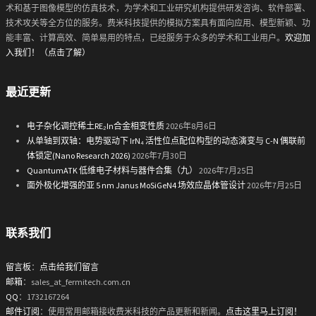
术和基于图像模型的仿真技术，为学术和工业研究机构提供研发咨询、软件部署、
技术攻关等全方位的服务。费米科技提供的模拟方案具有面向应用、模型新颖、功
能丰富、计算高效、简单易用的特点，已经服务于众多的学术和工业用户。
欢迎加
入我们！（点击了解）
最近更新
电子杂化调控稀土RE₂In合金相变性质
2026年8月6日
从单轴到双轴：电势驱动下 IrN₄ 活性位点配位构型的动态演变与 C-N 偶联前
体锁定(Nano Research 2026)
2026年7月30日
QuantumATK 低维电子材料与器件合集（九）
2026年7月25日
面外极化增强的亚 5 nm Janus MoSiGeN4 场效应晶体管设计
2026年7月25日
联系我们
留言板
：
点击给我们留言
邮箱
：sales_at_fermitech.com.cn
QQ
：1732167264
邮件订阅
：使用常用邮箱接收费米科技的产品更新和新闻。
点击这里马上订阅！