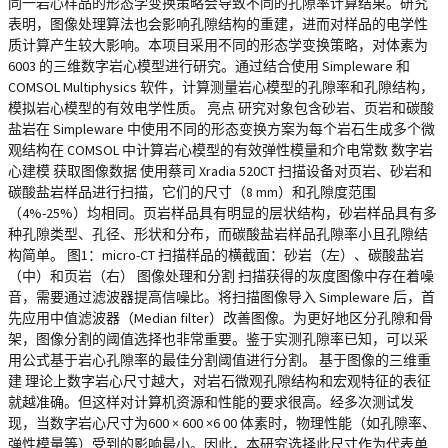
同一岩心样品的形态学变换策略会导致不同的孔隙率计算结果。研究
表明，图像处理算法也会影响孔隙结构的重建，进而对样品的电学性
质计算产生较大影响。本项目采用不同的形态学变换策略，对体素为
6003 的三维数字岩心模型进行研究。通过结合使用 Simpleware 和
COMSOL Multiphysics 软件，计算测量岩心模型的孔隙率和孔隙结构，
模拟岩心模型的有效电学性质。 亮点 研究对象包含砂岩、页岩和碳酸
盐岩在 Simpleware 中使用不同的形态变换方案为每个岩石生成多个微
观结构在 COMSOL 中计算岩心模型的有效弹性模量和介电常数 数字岩
心建模 获取图像数据 使用蔡司 Xradia 520CT 扫描设备对页岩、砂岩和
碳酸盐岩样品进行扫描，它们的尺寸（8 mm）和孔隙度范围
（4%-25%）均相同。页岩样品具有明显的层状结构，砂岩样品具有多
种孔隙类型、孔径、形状和分布，而碳酸盐岩样品孔隙率小且孔隙结
构简单。 图1：micro-CT 扫描样品的横截面：砂岩（左）、碳酸盐岩
（中）和页岩（右） 图像处理和分割 扫描获得的灰度图像中存在着噪
音，需要通过滤波器提高信噪比。将扫描图像导入 Simpleware 后，首
先应用中值滤波器（Median filter）改善图像。为更好地区分孔隙和骨
架，图像分割的阈值选择也非常重要。鉴于实测孔隙率已知，可以采
用公式基于岩心孔隙率的最佳分割阈值进行分割。 基于图像的三维重
建 理论上数字岩心尺寸越大，对岩石微观孔隙结构和宏观特征的表征
就越准确。但这样对计算机资源和性能的要求很高。经多次测试发
现，当数字岩心尺寸为600 × 600 ×6 00 体素时，物理性能（如孔隙率、
弹性模量等）受到的影响最小。因此，本研究选择此尺寸作为代表单