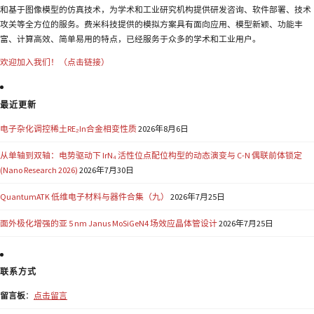
和基于图像模型的仿真技术，为学术和工业研究机构提供研发咨询、软件部署、技术
攻关等全方位的服务。费米科技提供的模拟方案具有面向应用、模型新颖、功能丰
富、计算高效、简单易用的特点，已经服务于众多的学术和工业用户。
欢迎加入我们！（点击链接）
最近更新
电子杂化调控稀土RE₂In合金相变性质
2026年8月6日
从单轴到双轴：电势驱动下 IrN₄ 活性位点配位构型的动态演变与 C-N 偶联前体锁定
(Nano Research 2026)
2026年7月30日
QuantumATK 低维电子材料与器件合集（九）
2026年7月25日
面外极化增强的亚 5 nm Janus MoSiGeN4 场效应晶体管设计
2026年7月25日
联系方式
留言板
：
点击留言