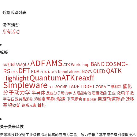
近期活动列表
没有活动
所有活动
标签
AMS
ADF
COSMO-
BAND
ATK Workshop
ABAQUS
3D打印
DFT
QATK
RS
OLED
EDA
NOCV
NanoLab
DES
EDA-NOCV
NMR
QuantumATK
reaxff
Highlight
Simpleware
TADF
TDDFT
催化
ZORA
SOCME
二维材料
SOC
分子动力学
半导体
微电子
工业
反应分子动力学
太阳能电池
密度泛函
数
热解
燃烧
自旋轨道耦合
电声耦合
迁移
字岩石
深共晶溶剂
溶解度
能量分解
钙钛矿
骨科
率
镧系元素
关于费米科技
费米科技以促进工业级模拟与仿真的应用为宗旨，致力于推广基于原子级别模拟技术