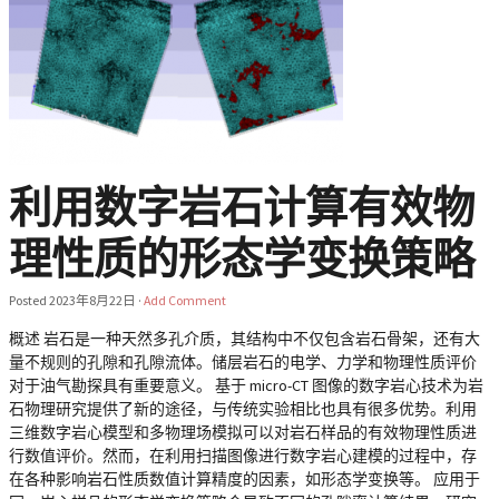
利用数字岩石计算有效物
理性质的形态学变换策略
Posted
2023年8月22日
·
Add Comment
概述 岩石是一种天然多孔介质，其结构中不仅包含岩石骨架，还有大
量不规则的孔隙和孔隙流体。储层岩石的电学、力学和物理性质评价
对于油气勘探具有重要意义。 基于 micro-CT 图像的数字岩心技术为岩
石物理研究提供了新的途径，与传统实验相比也具有很多优势。利用
三维数字岩心模型和多物理场模拟可以对岩石样品的有效物理性质进
行数值评价。然而，在利用扫描图像进行数字岩心建模的过程中，存
在各种影响岩石性质数值计算精度的因素，如形态学变换等。 应用于