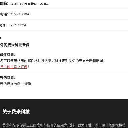
邮箱
：sales_at_fermitech.com.cn
电话
：010-80393990
QQ
： 1732167264
订阅费米科技新闻
邮件订阅：
您可以使用常用的邮件地址接收费米科技定期发送的产品更新和新闻。
点击这里马上订阅
！
微信订阅：
微信扫描右侧二维码。
关于费米科技
费米科技以促进工业级模拟与仿真的应用为宗旨，致力于推广基于原子级别模拟技