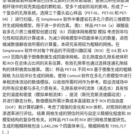
型 碳酸盐岩样品来自巴西东北部的贝壳灰岩储层，是由沉积在高能湖
相环境中的双壳类组成的颗粒岩，受多个成岩阶段的影响，形成了一
个复杂的孔隙系统。选择三个露头岩心样品（PET-01、PET-02 和 PET-
04））进行扫描，在 Simpleware 软件中重建岩石多孔介质的三维模型
并生成网格模型，用于进一步的仿真。 图1：样品 PET-04（a）碳酸盐
岩多孔介质三维模型创建过程（b）四面体网格模型 模拟 考虑到非均
匀性和较高的计算成本，为减少网格模型中四面体单元的数量，进而
缩减数值解收敛所需的计算量，本研究采用较为粗糙的网格。在
Simpleware 软件中对每个样品的不同感兴趣区域（ROI）在 0.6 到 4.9
cm3 范围内基于图像数据生成四面体网格。总孔隙度由孔隙系统体积
和 ROI 在总体占比间的关系估算，有效孔隙率也通过选择连通孔隙结
构的体积做类似推算。 图2：样品 PET-01 不同 ROI 基于图像生成的粗糙
网格 为比较评价生成的网格，使用 Comsol 软件在多孔介质模型中进行
单相流体流动的数值模拟，以收敛所需时间作为参考。假设流域场中
的所有应变都与多孔介质有关，孔隙系统中的流体（液态水）具有恒
定的温度和密度（模拟单相流体）、层流（斯托克斯流或蠕动流），
并进行静态分析。数值模拟所需计算成本直接取决于 ROI 的自由度
（DOF）和计算机硬件，考虑了阈值的变化和 ROI 体积，对预测的绝对
渗透率进行评估。 结果 网格生成的预估时间与自定义精细化程度和 3D
模型结构的复杂性有关。对样品 PET-04 的 ROI 进行网格灵敏度研究。
生成的粗糙网格包含 1,643,296 个四面体单元，精细网格有 7393,717
[…]