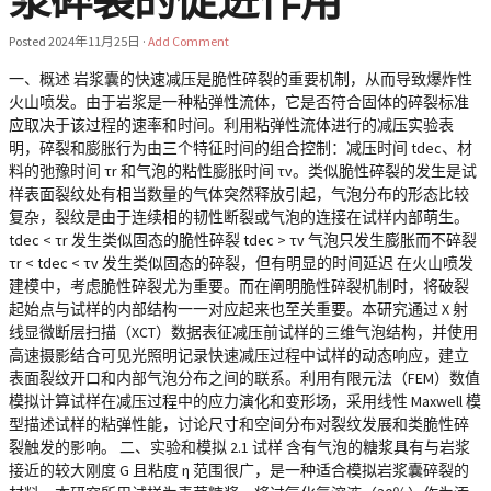
浆碎裂的促进作用
Posted
2024年11月25日
·
Add Comment
一、概述 岩浆囊的快速减压是脆性碎裂的重要机制，从而导致爆炸性
火山喷发。由于岩浆是一种粘弹性流体，它是否符合固体的碎裂标准
应取决于该过程的速率和时间。利用粘弹性流体进行的减压实验表
明，碎裂和膨胀行为由三个特征时间的组合控制：减压时间 tdec、材
料的弛豫时间 τr 和气泡的粘性膨胀时间 τv。类似脆性碎裂的发生是试
样表面裂纹处有相当数量的气体突然释放引起，气泡分布的形态比较
复杂，裂纹是由于连续相的韧性断裂或气泡的连接在试样内部萌生。
tdec < τr 发生类似固态的脆性碎裂 tdec > τv 气泡只发生膨胀而不碎裂
τr < tdec < τv 发生类似固态的碎裂，但有明显的时间延迟 在火山喷发
建模中，考虑脆性碎裂尤为重要。而在阐明脆性碎裂机制时，将破裂
起始点与试样的内部结构一一对应起来也至关重要。本研究通过 X 射
线显微断层扫描（XCT）数据表征减压前试样的三维气泡结构，并使用
高速摄影结合可见光照明记录快速减压过程中试样的动态响应，建立
表面裂纹开口和内部气泡分布之间的联系。利用有限元法（FEM）数值
模拟计算试样在减压过程中的应力演化和变形场，采用线性 Maxwell 模
型描述试样的粘弹性能，讨论尺寸和空间分布对裂纹发展和类脆性碎
裂触发的影响。 二、实验和模拟 2.1 试样 含有气泡的糖浆具有与岩浆
接近的较大刚度 G 且粘度 η 范围很广，是一种适合模拟岩浆囊碎裂的