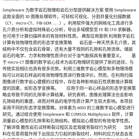
Simpleware 为数字岩石物理和岩石分型提供解决方案 使用 Simpleware
这款全面的 3D 图像处理软件，可轻松可视化、分割并量化扫描数据
（CT、micro-CT、FIB-SEM……）。利用软件强大的网格化工具进行多
孔介质分析和虚拟特殊岩心分析，导出多域模型至 FE 和 CFD 求解器。
也可用于计算扫描样本的有效材料性质。 典型应用案例 利用数字岩石
计算有效物理性质的形态学变换策略 岩石是一种天然多孔介质，其
结构中不仅包含岩石骨架，还有大量不规则的孔隙和孔隙流体。储层
岩石的电学、力学和物理性质评价对于油气勘探具有重要意义。 基
于 micro-CT 图像的数字岩心技术为岩石物理研究提供了新的途径，与
传统实验相比也具有很多优势。利用三维数字岩心模型和多物理场模
拟可以对岩石样品的有效物理性质进行数值评价。然而，在利用扫描
图像进行数字岩心建模的过程中，存在各种影响岩石性质数值计算精
度的因素，如形态学变换等。 应用于同一岩心样品的形态学变换策
略会导致不同的孔隙率计算结果。研究表明，图像处理算法也会影响
孔隙结构的重建，进而对样品的电学性质计算产生较大影响。本项目
采用不同的形态学变换策略，对体素为 6003 的三维数字岩心模型进行
研究。通过结合使用 Simpleware 和 COMSOL Multiphysics 软件，计算
测量岩心模型的孔隙率和孔隙结构，模拟岩心模型的有效电学性质。
了解详情 脆性岩石试样断裂过程区及宏观疲劳裂纹行为研究 当材
料在任意荷载作用下出现应力引起的新裂纹时，材料的应力状态会发