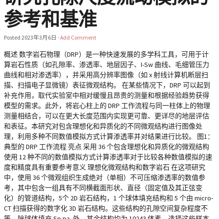
参考和基准
Posted
2023年3月6日
·
Add Comment
概述 数字岩石物理（DRP）是一种快速发展的多学科工具，可用于计
算岩石性质（如孔隙率、渗透率、地层因子、I-Sw 曲线、毛细管压力
曲线和相对渗透率），并采用高分辨率图像（如 x 射线计算机断层扫
描、扫描电子显微镜）表征微观结构。 在某些情况下，DRP 可以起到
补充作用，取代实验室中相对缓慢且昂贵的测量和根据经验趋势获得
模型的需求。此外，将岩心柱上的 DRP 工作流程与同一柱体上的物理
测量相结合，可以在更大长度范围内实现更可靠、更详尽的地层评估
和表征。本研究对包含理想化和异质化的不同微观结构进行图像处
理，利用多种不同数值模拟方式计算渗透率并对结果进行比较。 图1：
典型的 DRP 工作流程 亮点 采用 36 个包含理想化和异质化的微观结构
使用 12 种不同的数值模拟方式计算渗透率对于比较各种数值模拟的速
度和精度具有重要参考意义 理想化微观结构和数字岩石 在这项研究
中，使用 36 个微观组织生成绝对（单相）不可压缩渗透率的数值参
考，其中包含一组具有不同横截面形状、直径（固定值及其正弦变
化）的管道结构，5个 2D 岩石结构，1 个球体填充结构和 5 个由 micro-
CT 扫描获得的数字化 3D 岩石结构。这些结构的孔隙空间复杂程度不
等，除球体填充 Sp.pa. 外，其余结构均为 10243 体素。选择这些样本