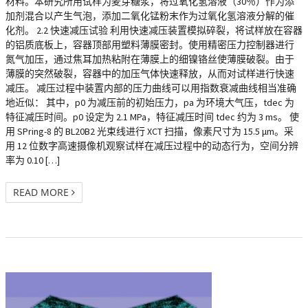
材料。本研究所用试样为麦芽糖浆，将过氧化氢溶液（30％）作为添
加剂混合以产生气泡，添加二氧化锰粉末作为过氧化氢溶液分解的催
化剂。 2.2 快速减压试验 利用快速减压装置模拟碎裂，将试样放在容器
的铝质底板上，容器顶部用塑料薄膜密封。使用精密压力控制器进行
氮气加压，通过焦耳加热粘附在薄膜上的细镍铬丝使薄膜破裂。由于
薄膜的突然破裂，容器中的加压气体快速释放，从而对试样进行快速
减压。 减压过程中装置内部的压力曲线可以用指数衰减曲线相当准确
地近似： 其中，p0 为减压前的初始压力，pa 为环境大气压，tdec 为
特征减压时间。p0 设定为 2.1 MPa，特征减压时间 tdec 约为 3 ms。 使
用 SPring-8 的 BL20B2 光束线进行 XCT 扫描，像素尺寸为 15.5 μm。采
用 12 位数字高速摄像机观察试样在减压过程中的动态行为，空间分辨
率为 0.10 […]
READ MORE