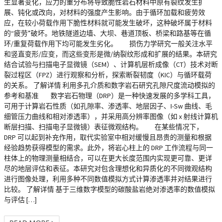
生显著变化，应力的重分布将导致脆性岩石材料中原有裂纹发生扩
展、钝化或改向，对材料的强度产生影响。由于循环加载和疲劳效
应，在较小荷载作用下脆性材料就可能发生破坏，这种破坏属于材料
的“疲劳”破坏。地铁隧道边墙、大坝、巷道顶板、桥梁和路基等在循
环/重复荷载作用下均可能发生劣化。 损伤力学研究一般关注水平
和竖直变形/应变，而这些变形是微/纳裂纹形成和扩展的结果。本研究
结合试验与扫描电子显微镜（SEM）、计算机层析成像（CT）技术对断
裂过程区（FPZ）进行观察和分析，探索断裂韧度（KIC）与循环载荷
的关系。 了解详情 利用多孔介质和数字岩石研究孔隙尺度流动模拟的
参考和基准 数字岩石物理（DRP）是一种快速发展的多学科工具，
可用于计算岩石性质（如孔隙率、渗透率、地层因子、I-Sw 曲线、毛
细管压力曲线和相对渗透率），并采用高分辨率图像（如 x 射线计算机
断层扫描、扫描电子显微镜）表征微观结构。 在某些情况下，
DRP 可以起到补充作用，取代实验室中相对缓慢且昂贵的测量和根据
经验趋势获得模型的需求。此外，将岩心柱上的 DRP 工作流程与同一
柱体上的物理测量相结合，可以在更大长度范围内实现更可靠、更详
尽的地层评估和表征。本研究对包含理想化和异质化的不同微观结构
进行图像处理，利用多种不同数值模拟方式计算渗透率并对结果进行
比较。 了解详情 基于三维数字模型的碳酸盐岩绝对渗透率的数值模拟
与评估 […]