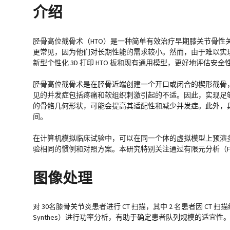
介绍
胫骨高位截骨术（HTO）是一种简单有效治疗早期膝关节骨性
更常见，因为他们对长期性能的需求较小。然而，由于难以实
新型个性化 3D 打印 HTO 板和现有通用模型，更好地评估安
胫骨高位截骨术是在胫骨近端创建一个开口或闭合的楔形截骨
见的并发症包括疼痛和软组织刺激引起的不适。因此，实现足
的骨骼几何形状，可能会提高其适配性和减少并发症。此外，
间。
在计算机模拟临床试验中，可以在同一个体的虚拟模型上预演
验相同的惯例和对照方案。本研究特别关注通过有限元分析（F
图像处理
对 30名膝骨关节炎患者进行 CT 扫描，其中 2 名患者因 CT 
Synthes）进行功率分析，有助于确定患者队列规模的适宜性。To