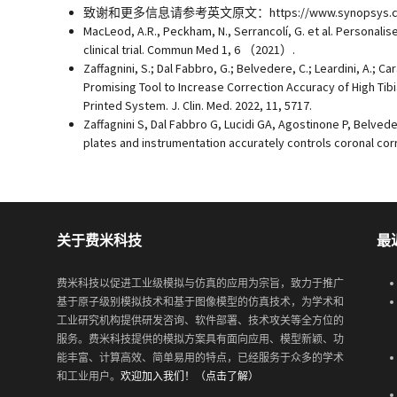
致谢和更多信息请参考英文原文：https://www.synopsys.com/simple
MacLeod, A.R., Peckham, N., Serrancolí, G. et al. Personalis
clinical trial. Commun Med 1, 6 （2021）.
Zaffagnini, S.; Dal Fabbro, G.; Belvedere, C.; Leardini, A.; C
Promising Tool to Increase Correction Accuracy of High Tib
Printed System. J. Clin. Med. 2022, 11, 5717.
Zaffagnini S, Dal Fabbro G, Lucidi GA, Agostinone P, Belved
plates and instrumentation accurately controls coronal corr
关于费米科技
最
费米科技以促进工业级模拟与仿真的应用为宗旨，致力于推广
基于原子级别模拟技术和基于图像模型的仿真技术，为学术和
工业研究机构提供研发咨询、软件部署、技术攻关等全方位的
服务。费米科技提供的模拟方案具有面向应用、模型新颖、功
能丰富、计算高效、简单易用的特点，已经服务于众多的学术
和工业用户。
欢迎加入我们！（点击了解）