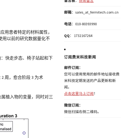
留言板
：
点击留言
邮箱
：sales_at_fermitech.com.cn
电话
：010-80393990
中应用患者特定的材料属性，
QQ
： 1732167264
，使用以前的研究数据量化不
订阅费米科技新闻
活动：快走步态、椅子站起和下
邮件订阅：
您可以使用常用的邮件地址接收费
 周，愈合阶段 3 为术
米科技定期发送的产品更新和新
闻。
点击这里马上订阅
！
有金属植入物的变量，同时对三
微信订阅：
微信扫描右侧二维码。