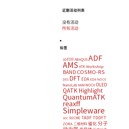
近期活动列表
没有活动
所有活动
标签
ADF
ABAQUS
3D打印
AMS
ATK Workshop
COSMO-RS
BAND
DFT
EDA
DES
EDA-NOCV
OLED
NOCV
NanoLab
NMR
QATK Highlight
QuantumATK
reaxff
Simpleware
TADF
TDDFT
SOCME
SOC
分子
催化
ZORA
二维材料