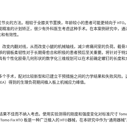
关节炎的方法。相较于全膝关节置换，年龄较小的患者可能更倾向于 HTO
现精准的计划矫正，很少有外科医生考虑这种手术。在本案例研究中，通
全性和有效性。
，改变内翻对线，从而改变小腿的机械轴线，减少疼痛间室的负荷。截骨
够的钢板柔韧性对于长期骨愈合和积极的患者预后至关重要。将针对于特
具有个性化胫骨几何形状的数字化三维规划可以在术前确定螺钉的长度和
多个手术，配对比较新型和已建立干预措施之间的力学结果和失败风险。
EA）得到的生理负荷期间植入板上机械应力峰值。
扫描结果不佳而不纳入考虑。使用实验测得的刚度和强度变化对标准尺寸 TomoFix 
mo Fix HTO 板是一种广泛植入的 HTO器械，在本研究中作为“通用器械