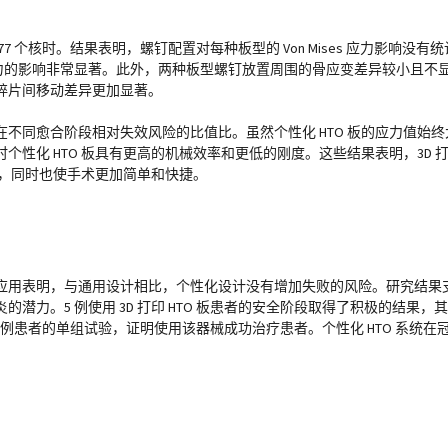
7 个核时。结果表明，螺钉配置对每种板型的 Von Mises 应力影响没
s 应力的影响非常显著。此外，两种板型螺钉放置周围的骨应变差异较小且不
碎片间移动差异更加显著。
愈合阶段相对失效风险的比值比。虽然个性化 HTO 板的应力值始终大于通用
性化 HTO 板具有更高的机械效率和更低的刚度。这些结果表明，3D 
战，同时也使手术更加简单和快捷。
应用表明，与通用设计相比，个性化设计没有增加失败的风险。研究结果
。5 例使用 3D 打印 HTO 板患者的安全阶段取得了积极的结果，其中 
 例患者的单组试验，证明使用该器械成功治疗患者。个性化 HTO 系统