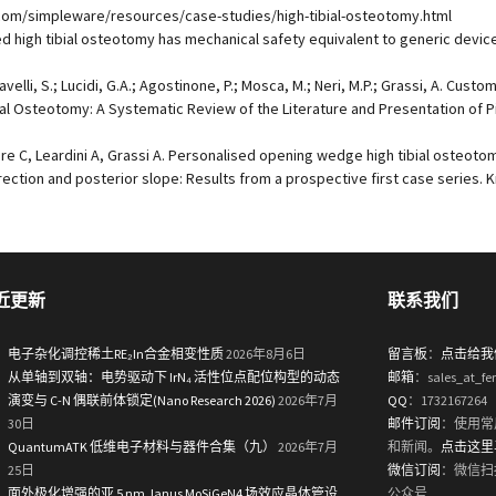
ware/resources/case-studies/high-tibial-osteotomy.html
ed high tibial osteotomy has mechanical safety equivalent to generic device 
aravelli, S.; Lucidi, G.A.; Agostinone, P.; Mosca, M.; Neri, M.P.; Grassi, A. C
ial Osteotomy: A Systematic Review of the Literature and Presentation of P
ere C, Leardini A, Grassi A. Personalised opening wedge high tibial osteotom
ection and posterior slope: Results from a prospective first case series. K
近更新
联系我们
电子杂化调控稀土RE₂In合金相变性质
2026年8月6日
留言板
：
点击给我
从单轴到双轴：电势驱动下 IrN₄ 活性位点配位构型的动态
邮箱
：sales_at_fe
演变与 C-N 偶联前体锁定(Nano Research 2026)
2026年7月
QQ
：1732167264
30日
邮件订阅
：使用常
QuantumATK 低维电子材料与器件合集（九）
2026年7月
和新闻。
点击这里
25日
微信订阅
：微信扫
面外极化增强的亚 5 nm Janus MoSiGeN4 场效应晶体管设
公众号