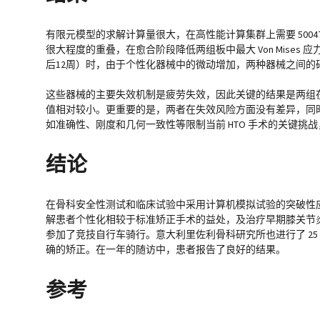
有限元模型的求解计算量很大，在高性能计算集群上需要 50047
很大程度的重叠，在愈合阶段降低两组板中最大 Von Mise
后12周）时，由于个性化器械中的微动增加，两种器械之间的
这些器械的主要失效机制是疲劳失效，因此关键的结果是两组在不同
值相对较小。更重要的是，两者在失效风险方面没有差异，同时个
如准确性、刚度和几何一致性等限制当前 HTO 手术的关键挑
结论
在骨科安全性测试和临床试验中采用计算机模拟试验的突破性
解患者个性化相较于标准矫正手术的益处，及治疗早期膝关节炎的潜力
参加了竞技自行车骑行。意大利里佐利骨科研究所也进行了 25
确的矫正。在一年的随访中，患者报告了良好的结果。
参考