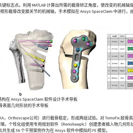
个感兴趣的关键标志点。利用 MATLAB 计算出所需的截骨矫正角度，使改变的机
口楔形截骨改变膝关节的机械轴，手术模拟在 Ansys SpaceClaim 中
构在 Ansys SpaceClaim 软件设计手术导板
胫骨表面几何形状的手术导板
hoscape公司）进行截骨稳定，形成两组试验。对 TomoFix 胫骨高位接骨板
软件进行图像处理。个性化组使用专用规划软件（Renishawplc）创建患者植入物
56 个干预案例作为在 Ansys 软件中模拟的 FE 模型。