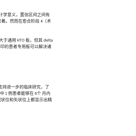
有统计学意义，置信区间之间有
显著。然而在愈合阶段 4（术
 HTO 板，但其 delta
打印的患者专用板可以解决诸
支持进一步的临床研究，了
1 例患者能够在 6个 月内
在冠状位和矢状位上都显示出精