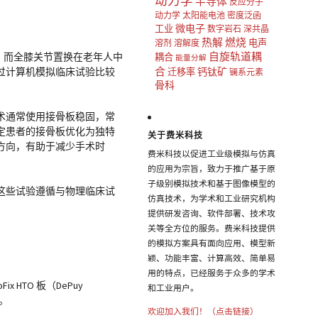
动力学
半导体
反应分子
动力学
太阳能电池
密度泛函
微电子
工业
数字岩石
深共晶
热解
燃烧
电声
溶剂
溶解度
自旋轨道耦
。而全膝关节置换在老年人中
耦合
能量分解
合
过计算机模拟临床试验比较
钙钛矿
迁移率
镧系元素
骨科
术通常使用接骨板稳固，常
定患者的接骨板优化为独特
关于费米科技
方向，有助于减少手术时
费米科技以促进工业级模拟与仿真
的应用为宗旨，致力于推广基于原
子级别模拟技术和基于图像模型的
这些试验遵循与物理临床试
仿真技术，为学术和工业研究机构
提供研发咨询、软件部署、技术攻
关等全方位的服务。费米科技提供
的模拟方案具有面向应用、模型新
颖、功能丰富、计算高效、简单易
用的特点，已经服务于众多的学术
HTO 板（DePuy
和工业用户。
”。
欢迎加入我们！（点击链接）