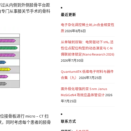
械轴穿过从内侧到外侧胫骨平台距
进行，由专门从事膝关节手术的骨科
最近更新
电子杂化调控稀土RE₂In合金相变性
质
2026年8月6日
从单轴到双轴：电势驱动下 IrN₄ 活
性位点配位构型的动态演变与 C-N
偶联前体锁定(Nano Research 2026)
2026年7月30日
QuantumATK 低维电子材料与器件
合集（九）
2026年7月25日
面外极化增强的亚 5 nm Janus
MoSiGeN4 场效应晶体管设计
2026
年7月25日
进行 micro – CT 扫
联系方式
几何形状，同时考虑每个患者的胫骨