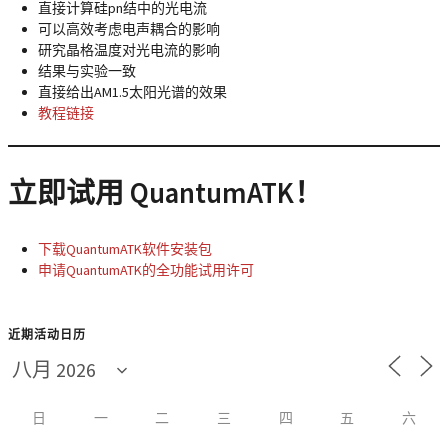
直接计算硅pn结中的光电流
可以高效考虑电声耦合的影响
研究晶格温度对光电流的影响
结果与实验一致
直接给出AM1.5太阳光谱的效果
教程链接
立即试用 QuantumATK！
下载QuantumATK软件安装包
申请QuantumATK的全功能试用许可
近期活动日历
日
一
二
三
四
五
六