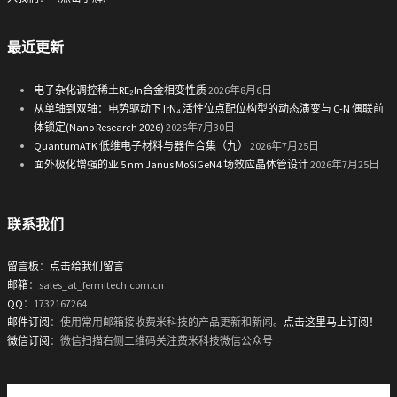
最近更新
电子杂化调控稀土RE₂In合金相变性质
2026年8月6日
从单轴到双轴：电势驱动下 IrN₄ 活性位点配位构型的动态演变与 C-N 偶联前
体锁定(Nano Research 2026)
2026年7月30日
QuantumATK 低维电子材料与器件合集（九）
2026年7月25日
面外极化增强的亚 5 nm Janus MoSiGeN4 场效应晶体管设计
2026年7月25日
联系我们
留言板
：
点击给我们留言
邮箱
：sales_at_fermitech.com.cn
QQ
：1732167264
邮件订阅
：使用常用邮箱接收费米科技的产品更新和新闻。
点击这里马上订阅！
微信订阅
：微信扫描右侧二维码关注费米科技微信公众号