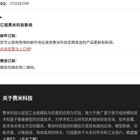
QQ
： 1732167264
订阅费米科技新闻
邮件订阅：
您可以使用常用的邮件地址接收费米科技定期发送的产品更新和新闻。
点击这里马上订阅
！
微信订阅：
微信扫描右侧二维码。
关于费米科技
费米科技以促进工业级模拟与仿真的应用为宗旨，致力于推广基于原子级别模拟技
术和基于图像模型的仿真技术，为学术和工业研究机构提供研发咨询、软件部署、
技术攻关等全方位的服务。费米科技提供的模拟方案具有面向应用、模型新颖、功
能丰富、计算高效、简单易用的特点，已经服务于众多的学术和工业用户。
欢迎加
入我们！（点击了解）