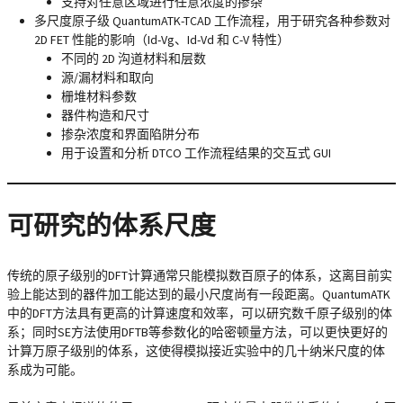
支持对任意区域进行任意浓度的掺杂
多尺度原子级 QuantumATK-TCAD 工作流程，用于研究各种参数对
2D FET 性能的影响（Id-Vg、Id-Vd 和 C-V 特性）
不同的 2D 沟道材料和层数
源/漏材料和取向
栅堆材料参数
器件构造和尺寸
掺杂浓度和界面陷阱分布
用于设置和分析 DTCO 工作流程结果的交互式 GUI
可研究的体系尺度
传统的原子级别的DFT计算通常只能模拟数百原子的体系，这离目前实
验上能达到的器件加工能达到的最小尺度尚有一段距离。QuantumATK
中的DFT方法具有更高的计算速度和效率，可以研究数千原子级别的体
系；同时SE方法使用DFTB等参数化的哈密顿量方法，可以更快更好的
计算万原子级别的体系，这使得模拟接近实验中的几十纳米尺度的体
系成为可能。