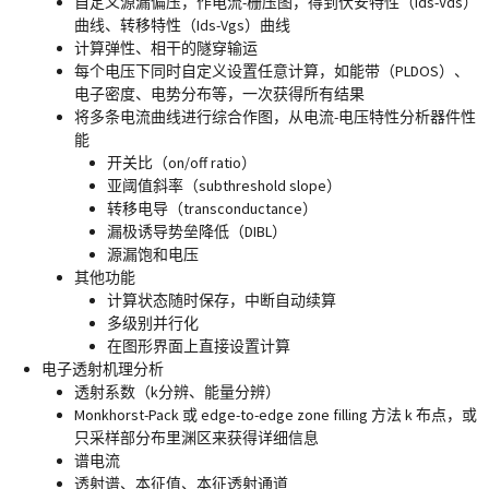
自定义源漏偏压，作电流-栅压图，得到伏安特性（Ids-Vds）
曲线、转移特性（Ids-Vgs）曲线
计算弹性、相干的隧穿输运
每个电压下同时自定义设置任意计算，如能带（PLDOS）、
电子密度、电势分布等，一次获得所有结果
将多条电流曲线进行综合作图，从电流-电压特性分析器件性
能
开关比（on/off ratio）
亚阈值斜率（subthreshold slope）
转移电导（transconductance）
漏极诱导势垒降低（DIBL）
源漏饱和电压
其他功能
计算状态随时保存，中断自动续算
多级别并行化
在图形界面上直接设置计算
电子透射机理分析
透射系数（k分辨、能量分辨）
Monkhorst-Pack 或 edge-to-edge zone filling 方法 k 布点，或
只采样部分布里渊区来获得详细信息
谱电流
透射谱、本征值、本征透射通道