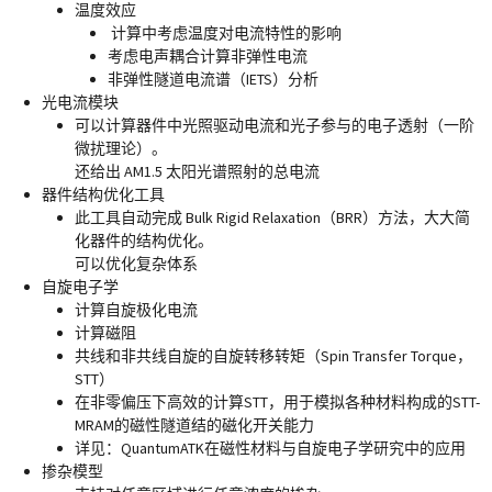
温度效应
计算中考虑温度对电流特性的影响
考虑电声耦合计算非弹性电流
非弹性隧道电流谱（IETS）分析
光电流模块
可以计算器件中光照驱动电流和光子参与的电子透射（一阶
微扰理论）。
还给出 AM1.5 太阳光谱照射的总电流
器件结构优化工具
此工具自动完成 Bulk Rigid Relaxation（BRR）方法，大大简
化器件的结构优化。
可以优化复杂体系
自旋电子学
计算自旋极化电流
计算磁阻
共线和非共线自旋的自旋转移转矩（Spin Transfer Torque，
STT）
在非零偏压下高效的计算STT，用于模拟各种材料构成的STT-
MRAM的磁性隧道结的磁化开关能力
详见：QuantumATK在磁性材料与自旋电子学研究中的应用
掺杂模型