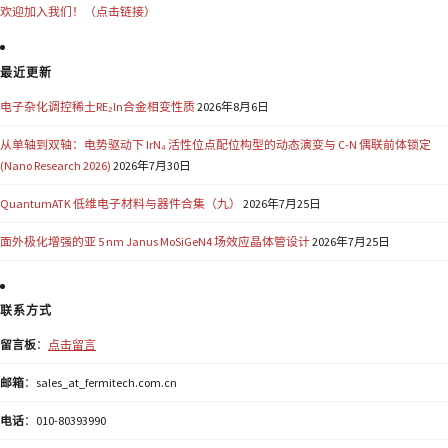
欢迎加入我们！（点击链接）
最近更新
电子杂化调控稀土RE₂In合金相变性质
2026年8月6日
从单轴到双轴：电势驱动下 IrN₄ 活性位点配位构型的动态演变与 C-N 偶联前体锁定
(Nano Research 2026)
2026年7月30日
QuantumATK 低维电子材料与器件合集（九）
2026年7月25日
面外极化增强的亚 5 nm Janus MoSiGeN4 场效应晶体管设计
2026年7月25日
联系方式
留言板
：
点击留言
邮箱
：sales_at_fermitech.com.cn
电话
：010-80393990