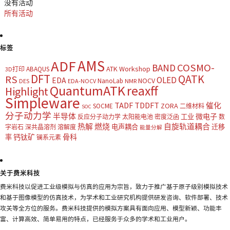
没有活动
所有活动
标签
AMS
ADF
COSMO-
BAND
ATK Workshop
ABAQUS
3D打印
DFT
QATK
RS
OLED
EDA
NOCV
NanoLab
DES
EDA-NOCV
NMR
QuantumATK
reaxff
Highlight
Simpleware
TADF
TDDFT
催化
ZORA
SOCME
二维材料
SOC
分子动力学
半导体
微电子
工业
反应分子动力学
太阳能电池
密度泛函
数
热解
燃烧
自旋轨道耦合
电声耦合
迁移
字岩石
深共晶溶剂
溶解度
能量分解
钙钛矿
骨科
率
镧系元素
关于费米科技
费米科技以促进工业级模拟与仿真的应用为宗旨，致力于推广基于原子级别模拟技术
和基于图像模型的仿真技术，为学术和工业研究机构提供研发咨询、软件部署、技术
攻关等全方位的服务。费米科技提供的模拟方案具有面向应用、模型新颖、功能丰
富、计算高效、简单易用的特点，已经服务于众多的学术和工业用户。