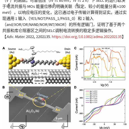
（V
）的函数。可靠低压（ǀV
ǀ≤ 80 mV，ǀV
ǀ≤ 2 V）下 SELC 的运行取决
g
b
g
于电流共振与 MOs 能量位移的明确关联（恒定、较小的能量分离≈100
meV），以响应电压的变化，这已通过电子传输计算得到证实。通过实
现通用 1 输入（YES/NOT/PASS_1/PASS_0）和 2 输入
（and/XOR/OR/NAND/NOR/INT/XNOR）的所有逻辑门，证明了基于两个
共振和库仑阻塞区之间的SELC调制电流转换的稳定多逻辑操作。
【
Adv. Mater.
2022
, 2202135.
https://doi.org/10.1002/adma.202202135
】