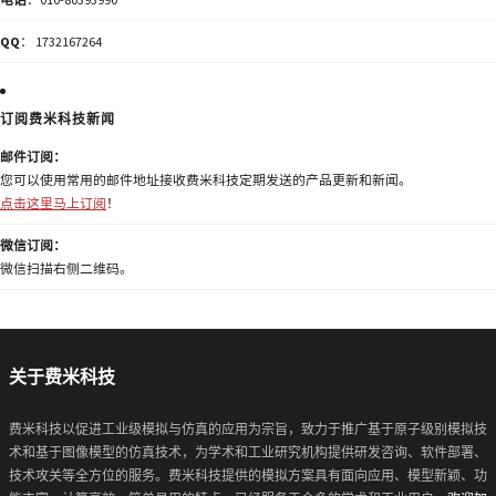
QQ
： 1732167264
订阅费米科技新闻
邮件订阅：
您可以使用常用的邮件地址接收费米科技定期发送的产品更新和新闻。
点击这里马上订阅
！
微信订阅：
微信扫描右侧二维码。
关于费米科技
费米科技以促进工业级模拟与仿真的应用为宗旨，致力于推广基于原子级别模拟技
术和基于图像模型的仿真技术，为学术和工业研究机构提供研发咨询、软件部署、
技术攻关等全方位的服务。费米科技提供的模拟方案具有面向应用、模型新颖、功