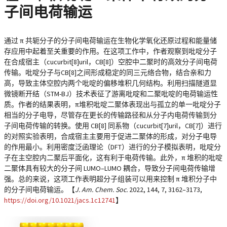
子间电荷输运
通过 π 共轭分子的分子间电荷输运在生物化学氧化还原过程和能量储
存应用中起着至关重要的作用。在这项工作中，作者观察到吡啶分子
在合成宿主（cucurbit[8]uril，CB[8]）空腔中二聚时的高效分子间电荷
传输。吡啶分子与CB[8]之间形成稳定的同三元络合物，结合亲和力
高，导致主体空腔内两个吡啶的偏移堆积几何结构。利用扫描隧道显
微镜断开结（STM-BJ）技术表征了游离吡啶和二聚吡啶的电荷输运性
质。作者的结果表明，π堆积吡啶二聚体表现出与孤立的单一吡啶分子
相当的分子电导，尽管存在更长的传输路径和从分子内电荷传输到分
子间电荷传输的转换。使用 CB[8] 同系物（cucurbit[7]uril，CB[7]）进行
的对照实验表明，合成宿主主要用于促进二聚体的形成，对分子电导
的作用最小。利用密度泛函理论（DFT）进行的分子模拟表明，吡啶分
子在主空腔内二聚后平面化，这有利于电荷传输。此外，π 堆积的吡啶
二聚体具有较大的分子间 LUMO–LUMO 耦合，导致分子间电荷传输增
强。总的来说，这项工作表明超分子组装可以用来控制 π 堆积分子中
的分子间电荷输运。【
J. Am. Chem. Soc.
2022, 144, 7, 3162–3173,
https://doi.org/10.1021/jacs.1c12741
】