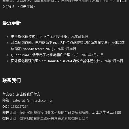
能丰富、计算高效、简单易用的特点，已经服务于众多的学术和工业用户。
欢迎加
入我们！（点击了解）
最近更新
电子杂化调控稀土RE₂In合金相变性质
2026年8月6日
从单轴到双轴：电势驱动下 IrN₄ 活性位点配位构型的动态演变与 C-N 偶联前
体锁定(Nano Research 2026)
2026年7月30日
QuantumATK 低维电子材料与器件合集（九）
2026年7月25日
面外极化增强的亚 5 nm Janus MoSiGeN4 场效应晶体管设计
2026年7月25日
联系我们
留言板
：
点击给我们留言
邮箱
：sales_at_fermitech.com.cn
QQ
：1732167264
邮件订阅
：使用常用邮箱接收费米科技的产品更新和新闻。
点击这里马上订阅！
微信订阅
：微信扫描右侧二维码关注费米科技微信公众号