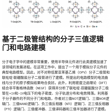
基于二极管结构的分子三值逻辑
门和电路建模
分子电子学中的建模非常重要，使用半导体元件进行此类建模加速了
该领域的发展进程。在这项工作中，提出了一个用于模拟分子元件的
典型电路模型。因此，对不对称低聚亚苯基乙烯（OPV）分子二极管和
联吡啶-联硼酸盐分子二极管进行了建模。所提出的电路模型的电流曲
线与分子的原子模拟结果吻合良好。此外，利用密度泛函理论（DFT）
结合非平衡格林函数（NEGF）获得并分析了联吡啶-双硼氨酸分子二极
管在 + 1V和 −1V电压下的电子密度、分子轨道分布和 电势降落。利用基
于分子器件的不同分子门和电路，作者对三值NOT逻辑门、三值NOR逻
辑门、三值NAND逻辑门、负三值反相器（NTI）逻辑门、正三值反相器
（PTI）逻辑门、三值缓冲器、三值译码器和三值半加器进行了建模。