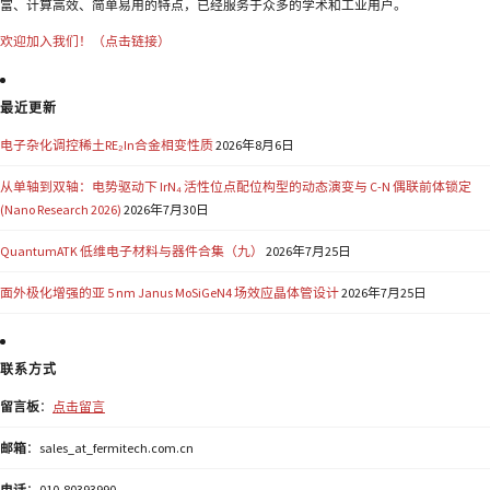
富、计算高效、简单易用的特点，已经服务于众多的学术和工业用户。
欢迎加入我们！（点击链接）
最近更新
电子杂化调控稀土RE₂In合金相变性质
2026年8月6日
从单轴到双轴：电势驱动下 IrN₄ 活性位点配位构型的动态演变与 C-N 偶联前体锁定
(Nano Research 2026)
2026年7月30日
QuantumATK 低维电子材料与器件合集（九）
2026年7月25日
面外极化增强的亚 5 nm Janus MoSiGeN4 场效应晶体管设计
2026年7月25日
联系方式
留言板
：
点击留言
邮箱
：sales_at_fermitech.com.cn
电话
：010-80393990