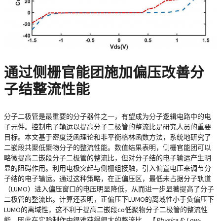
通过侧栅官能团施加偏压改善分
子结整流性能
分子二极管是最重要的分子器件之一，有望成为分子逻辑电路中的电
子元件。控制电子输运以提高分子二极管的整流比是研究人员的重要
目标。本文基于密度泛函理论和非平衡格林函数方法，系统地研究了
二嵌段共聚低聚物分子的整流性能。数值结果表明，侧栅官能团可以
略微提高二嵌段分子二极管的整流比，但对分子结的电子输运产生明
显的阻碍作用。利用电极突起与侧栅组接触，引入偏置电压来调节分
子结的电子输运。通过这种策略，在正偏压区，最低未占据分子轨道
（LUMO）进入偏压窗口的电压明显降低，从而进一步显著提高了分子
二极管的整流比。计算还表明，正偏压下LUMO的离域性小于负偏压下
LUMO的离域性，这不利于提高二嵌段co低聚物分子二极管的整流性
能，因此在实验制作中很难获得很大的整流比。【
Physica E: Low-