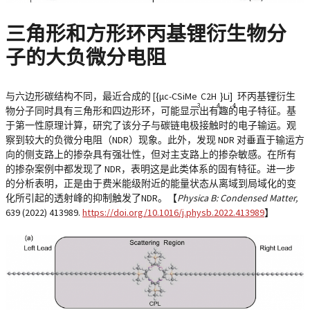
三角形和方形环丙基锂衍生物分
子的大负微分电阻
与六边形碳结构不同，最近合成的 [{μc-CSiMe
C2H
}Li]
环丙基锂衍生
3
4
4
物分子同时具有三角形和四边形环，可能显示出有趣的电子特征。基
于第一性原理计算，研究了该分子与碳链电极接触时的电子输运。观
察到较大的负微分电阻（NDR）现象。此外，发现 NDR 对垂直于输运方
向的侧支路上的掺杂具有强壮性，但对主支路上的掺杂敏感。在所有
的掺杂案例中都发现了 NDR，表明这是此类体系的固有特征。进一步
的分析表明，正是由于费米能级附近的能量状态从离域到局域化的变
化所引起的透射峰的抑制触发了NDR。【
Physica B: Condensed Matter,
639
(2022) 413989.
https://doi.org/10.1016/j.physb.2022.413989
】