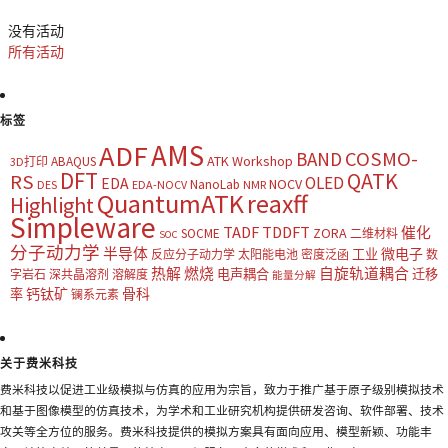
没有活动
所有活动
标签
AMS
ADF
COSMO-
BAND
ATK Workshop
ABAQUS
3D打印
DFT
QATK
RS
OLED
EDA
NOCV
NanoLab
DES
EDA-NOCV
NMR
QuantumATK
reaxff
Highlight
Simpleware
TADF
TDDFT
催化
ZORA
SOCME
二维材料
SOC
分子动力学
半导体
微电子
工业
反应分子动力学
太阳能电池
密度泛函
数
热解
燃烧
自旋轨道耦合
电声耦合
迁移
字岩石
深共晶溶剂
溶解度
能量分解
钙钛矿
骨科
率
镧系元素
关于费米科技
费米科技以促进工业级模拟与仿真的应用为宗旨，致力于推广基于原子级别模拟技术
和基于图像模型的仿真技术，为学术和工业研究机构提供研发咨询、软件部署、技术
攻关等全方位的服务。费米科技提供的模拟方案具有面向应用、模型新颖、功能丰