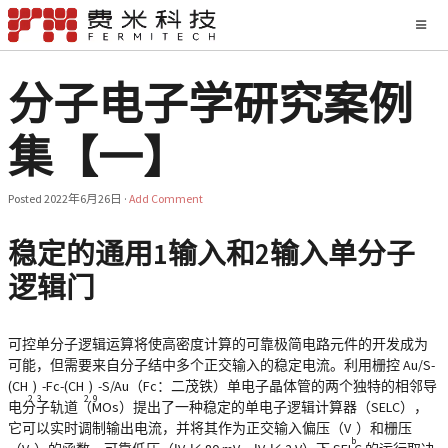
分子电子学研究案例
集【一】
Posted
2022年6月26日
·
Add Comment
稳定的通用1输入和2输入单分子
逻辑门
可控单分子逻辑运算将使高密度计算的可靠极简电路元件的开发成为
可能，但需要来自分子结中多个正交输入的稳定电流。利用栅控 Au/S-
(CH
)
-Fc-(CH
)
-S/Au（Fc：二茂铁）单电子晶体管的两个独特的相邻导
2
3
2
9
电分子轨道（MOs）提出了一种稳定的单电子逻辑计算器（SELC），
它可以实时调制输出电流，并将其作为正交输入偏压（V
）和栅压
b