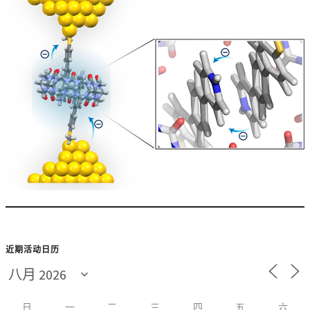
近期活动日历
日
一
二
三
四
五
六