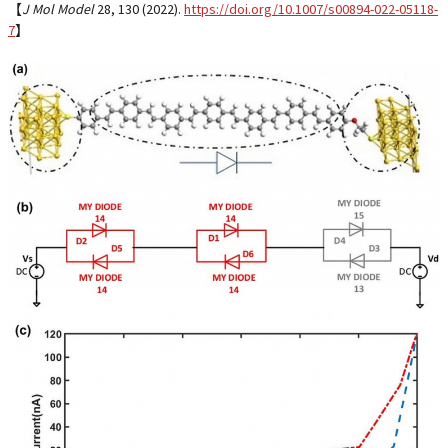
【
J Mol Model
28
, 130 (2022).
https://doi.org/10.1007/s00894-022-05118-
7
】