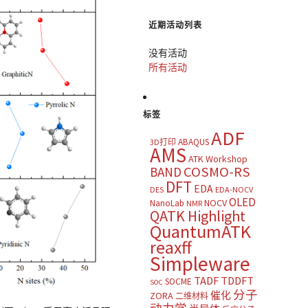
近期活动列表
没有活动
所有活动
标签
ADF
ABAQUS
3D打印
AMS
ATK Workshop
COSMO-RS
BAND
DFT
EDA
DES
EDA-NOCV
OLED
NOCV
NanoLab
NMR
QATK Highlight
QuantumATK
reaxff
Simpleware
TADF
TDDFT
SOCME
SOC
分子
催化
ZORA
二维材料