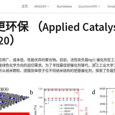
主页
AMS/ADF
Bumblebee
QuantumATK
Simp
Applied Catalysi
020）
用广、成本低、性能优异的聚合物。目前，活性炭负载HgCl
催化剂在工
2
是绿色化学方向的迫切需求。为了寻找最佳钯催化剂替代，浙江工业大学
析从纳米颗粒、团簇到单原子位不同纳米结构的钯基催化剂，探索了负载