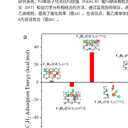
研究表明，Pd单原子位点比Pd团簇（Pd/AC-R）或Pd纳
论（DFT）和动力学分析相结合的方法，通过监测协同效应，进一
乙炔吸附，提高了催化效率（图2a）。在该位点，氯乙烯单体是
N为双活性位（图2b）。