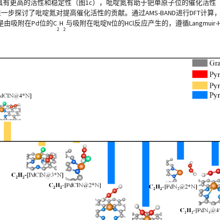
米颗粒具有更高的活性和稳定性（图1c），吡啶氮有助于钯单原子位的催化活性
步探讨了吡啶氮对提高催化活性的贡献。通过AMS-BAND进行DFT计算，
由吸附在Pd位的C
H
与吸附在吡啶N位的HCl反应产生的，遵循Langmuir-Hi
2
2