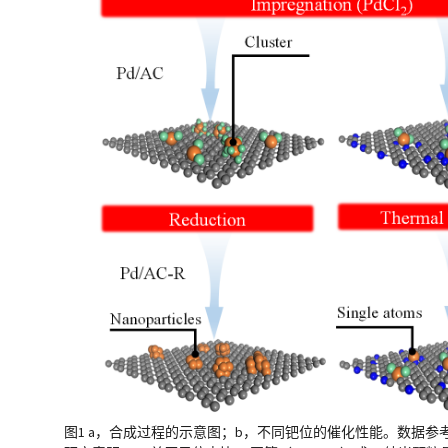
图1 a，合成过程的示意图；b，不同钯位的催化性能。数据参