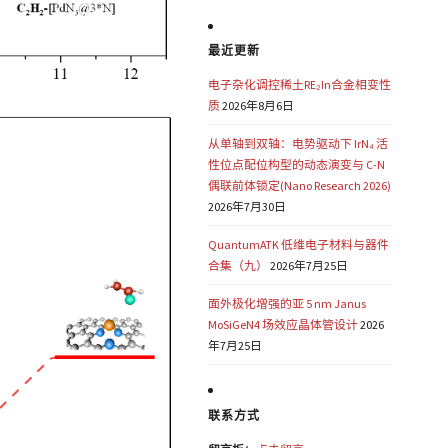
最近更新
电子杂化调控稀土RE₂In合金相变性
质
2026年8月6日
从单轴到双轴：电势驱动下 IrN₄ 活
性位点配位构型的动态演变与 C-N
偶联前体锁定(Nano Research 2026)
2026年7月30日
QuantumATK 低维电子材料与器件
合集（九）
2026年7月25日
面外极化增强的亚 5 nm Janus
MoSiGeN4 场效应晶体管设计
2026
年7月25日
联系方式