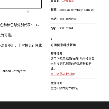
留言板
：
点击留言
邮箱
：sales_at_fermitech.com.cn
电话
：010-80393990
色和棕色球分别代表N、C、
QQ
： 1732167264
成为可能。
订阅费米科技新闻
值基混合基组，非常擅长计算此
邮件订阅：
您可以使用常用的邮件地址接收费
米科技定期发送的产品更新和新
闻。
d Carbon Catalysts:
点击这里马上订阅
！
微信订阅：
微信扫描右侧二维码。