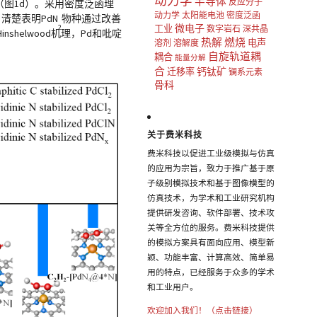
动力学
半导体
反应分子
（图1d）。采用密度泛函理
动力学
太阳能电池
密度泛函
清楚表明PdN
物种通过改善
微电子
工业
2
数字岩石
深共晶
nshelwood机理，Pd和吡啶
热解
燃烧
电声
溶剂
溶解度
自旋轨道耦
耦合
能量分解
合
钙钛矿
迁移率
镧系元素
骨科
关于费米科技
费米科技以促进工业级模拟与仿真
的应用为宗旨，致力于推广基于原
子级别模拟技术和基于图像模型的
仿真技术，为学术和工业研究机构
提供研发咨询、软件部署、技术攻
关等全方位的服务。费米科技提供
的模拟方案具有面向应用、模型新
颖、功能丰富、计算高效、简单易
用的特点，已经服务于众多的学术
和工业用户。
欢迎加入我们！（点击链接）