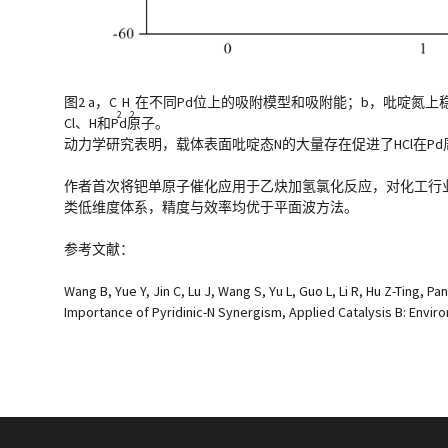
图2 a，C
H
在不同Pd位上的吸附模型和吸附能；b，吡啶氮上稳
2
2
Cl、H和Pd原子。
动力学研究表明，载体表面吡啶态N的大量存在促进了HCl在P
作者首次将钯单原子催化应用于乙炔加氢氯化反应，对化工行业具
类低维度体系，精度与效率均优于平面波方法。
参考文献：
Wang B, Yue Y, Jin C, Lu J, Wang S, Yu L, Guo L, Li R, Hu Z-Ting,
Importance of Pyridinic-N Synergism, Applied Catalysis B: Envir