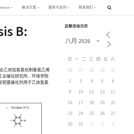
leware
解决方案
服务与支持
联系我们
s B:
近期活动日历
日
一
二
三
四
五
六
业乙炔加氢氯化制备氯乙烯
26
27
28
29
30
31
工业催化研究所、环境学院
2
3
4
5
6
7
型钯基催化剂用于乙炔氢氯
9
10
11
12
13
14
16
17
18
19
20
21
23
24
25
26
27
28
30
31
1
2
3
4