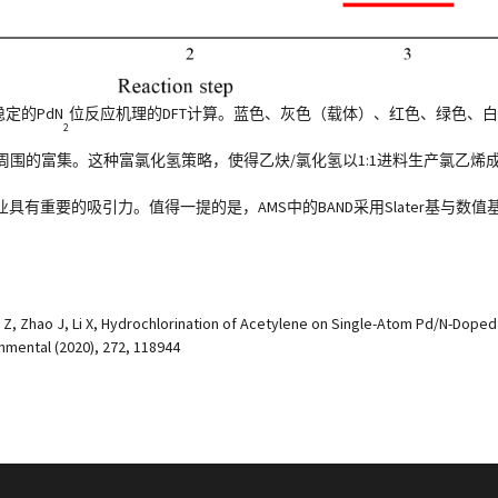
定的PdN
位反应机理的DFT计算。蓝色、灰色（载体）、红色、绿色、白
2
d周围的富集。这种富氯化氢策略，使得乙炔/氯化氢以1:1进料生产氯乙烯
有重要的吸引力。值得一提的是，AMS中的BAND采用Slater基与数
 Pan Z, Zhao J, Li X, Hydrochlorination of Acetylene on Single-Atom Pd/N-Dope
onmental (2020), 272, 118944