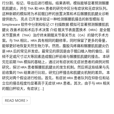
行分割、标记、导出后进行模拟。结果表明，模拟能够显著预测髂腰
肌肌腱炎，并在 THA 和 HRA 患者的研究中区分有症状和无症状队列。
这种新颖的模拟将为术前髋臼杯的放置决策和术后髂腰肌肌腱炎诊断
提供助力。 亮点 已开发并验证一种检测髂腰肌撞击的新型模拟 在
Simpleware 软件中分割和标记 CT 扫描数据 模拟可显著预测髂腰肌肌
腱炎 改善术前和术后手术决策 介绍 髋关节表面置换术（HRA）是全髋
关节置换术（THA）治疗终末期髋关节骨关节炎（OA）的替代手术方
案。与 THA 相比，HRA 具有相同的翻修率，同时保留了更多的骨量，
能够更好地恢复天然生物力学。然而，腹股沟疼痛和髂腰肌肌腱炎仍
是 HRA 后的常见并发症。最常见的原因是由于髋臼植入物的偏位、前
倾不足或尺寸过大等因素造成髋臼杯前缘与髂腰肌肌腱的撞击。 本研
究在前期 THA 模拟的基础上，通过对有症状和无症状患者的病例对照
研究，探讨 HRA 患者髂腰肌肌腱炎的发生机制。然后将这些结果与先
前收集的 THA 结果进行比较，研究臼杯撞击和肌腱炎机制的差异。 本
研究对两个假设进行检验。首先，有症状 HRA 患者队列在仰卧位和站
立位的撞击程度均显著高于无症状 HRA 患者。其次，由于与 HRA 相关
的髋臼杯较大，有症状 […]
READ MORE