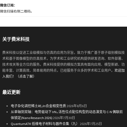
微信订阅：
微信扫描右侧二维码。
关于费米科技
费米科技以促进工业级模拟与仿真的应用为宗旨，致力于推广基于原子级别模拟技
术和基于图像模型的仿真技术，为学术和工业研究机构提供研发咨询、软件部署、
技术攻关等全方位的服务。费米科技提供的模拟方案具有面向应用、模型新颖、功
能丰富、计算高效、简单易用的特点，已经服务于众多的学术和工业用户。
欢迎加
入我们！（点击了解）
最近更新
电子杂化调控稀土RE₂In合金相变性质
2026年8月6日
从单轴到双轴：电势驱动下 IrN₄ 活性位点配位构型的动态演变与 C-N 偶联前
体锁定(Nano Research 2026)
2026年7月30日
QuantumATK 低维电子材料与器件合集（九）
2026年7月25日