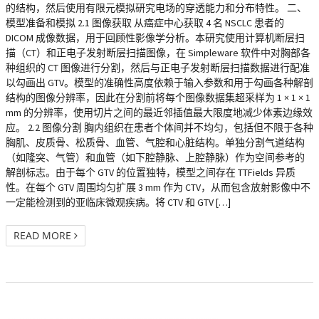
的结构，然后使用有限元模拟研究电场的穿透能力和分布特性。 二、
模型准备和模拟 2.1 图像获取 从癌症中心获取 4 名 NSCLC 患者的
DICOM 成像数据，用于回顾性影像学分析。本研究使用计算机断层扫
描（CT）和正电子发射断层扫描图像，在 Simpleware 软件中对胸部各
种组织的 CT 图像进行分割，然后与正电子发射断层扫描数据进行配准
以勾画出 GTV。模型的准确性高度依赖于输入参数和用于勾画各种解剖
结构的图像分辨率，因此在分割前将每个图像数据集超采样为 1 × 1 × 1
mm 的分辨率，使用切片之间的最近邻插值最大限度地减少体素边缘效
应。 2.2 图像分割 胸内组织在患者个体间并不均匀，包括但不限于各种
胸肌、皮质骨、松质骨、血管、气腔和心脏结构。单独分割气道结构
（如隆突、气管）和血管（如下腔静脉、上腔静脉）作为空间参考的
解剖标志。由于每个 GTV 的位置独特，模型之间存在 TTFields 异质
性。在每个 GTV 周围均匀扩展 3 mm 作为 CTV，从而包含放射影像中不
一定能检测到的亚临床微观疾病。将 CTV 和 GTV […]
READ MORE