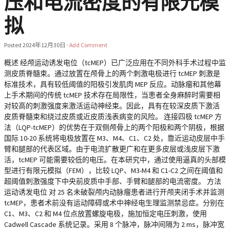
压和电流密度的有限元模
拟
Posted
2024年12月30日
·
Add Comment
概述 经颅运动诱发电位（tcMEP）已广泛应用在不同外科手术过程中监
测皮质脊髓束。通过放置在颅骨上的两个刺激电极进行 tcMEP 刺激是
标准技术，具有较低阈值的阳极引发肌肉 MEP 反应。动脉瘤和其他幕
上手术期间的传统 tcMEP 技术存在局限性，当患者全身麻醉时需要相
对较高的刺激强度来激活运动神经束。因此，具有在较深皮质下激活
皮质脊髓束和绕过皮质或近皮质浅表病变的风险。 连接四极 tcMEP 方
法（LQP-tcMEP）的优势在于双侧颅骨上的两个阳极和两个阴极，根据
国际 10-20 系统将电极放置在 M3、M4、C1、C2 处，靠近运动皮层中手
臂和腿部的代表区域。由于电流扩散更广和在更多皮层或浅皮层下激
活，tcMEP 可能需要较低的电压。在本研究中，通过使用逼真的头部模
型进行有限元模拟（FEM），比较 LQP、M3-M4 和 C1-C2 之间在阈值和
超阈值刺激强度下中央前皮质中手部、手臂和腿部的电流密度。 方法
运动诱发电位 对 25 名未破裂颅内动脉瘤患者进行开颅夹闭手术并监测
tcMEP，患者术前没有运动障碍或术中神经电生理监测禁忌症。分别在
C1、M3、C2 和 M4 位点放置螺旋电极，施加恒定电压刺激，使用
Cadwell Cascade 系统记录。采用 8 个脉冲，脉冲间隔为 2 ms，脉冲宽