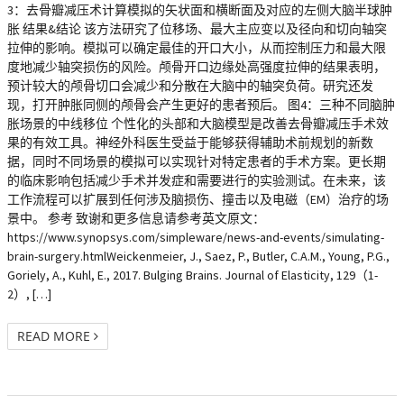
3：去骨瓣减压术计算模拟的矢状面和横断面及对应的左侧大脑半球肿
胀 结果&结论 该方法研究了位移场、最大主应变以及径向和切向轴突
拉伸的影响。模拟可以确定最佳的开口大小，从而控制压力和最大限
度地减少轴突损伤的风险。颅骨开口边缘处高强度拉伸的结果表明，
预计较大的颅骨切口会减少和分散在大脑中的轴突负荷。研究还发
现，打开肿胀同侧的颅骨会产生更好的患者预后。 图4：三种不同脑肿
胀场景的中线移位 个性化的头部和大脑模型是改善去骨瓣减压手术效
果的有效工具。神经外科医生受益于能够获得辅助术前规划的新数
据，同时不同场景的模拟可以实现针对特定患者的手术方案。更长期
的临床影响包括减少手术并发症和需要进行的实验测试。在未来，该
工作流程可以扩展到任何涉及脑损伤、撞击以及电磁（EM）治疗的场
景中。 参考 致谢和更多信息请参考英文原文：
https://www.synopsys.com/simpleware/news-and-events/simulating-
brain-surgery.htmlWeickenmeier, J., Saez, P., Butler, C.A.M., Young, P.G.,
Goriely, A., Kuhl, E., 2017. Bulging Brains. Journal of Elasticity, 129（1-
2）, […]
READ MORE