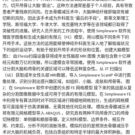
力，切开颅骨让大脑“膨出”。这种方法通常是基于个人经验，具有导致
患者严重残疾的风险。在去骨瓣减压术中，大脑神经纤维即轴突有被
切断的风险，因此该手术成为外科医生“最后的手段”。 斯蒂文斯理工
学院、斯坦福大学、牛津大学、埃克塞特大学等在该领域都已取得了
突破性的进展。研究人员开发的工作流程中，使用 Simpleware 软件处
理医学图像和生成大脑的有限元（FE）模型，用以模拟不同条件下的
开颅手术。这些方法的运用能够使神经外科医生深入地了解极端状况
下的组织运动学，有助于规划开颅手术的形状和位置。 创建大脑模型
图1：由3Tesla扫描设备获得成年女性脑部 MRI 图像 大脑包含数十亿神
经元和数万亿的突触，所以建模会非常困难。使用 Simpleware 软件通
过分割大脑和颅骨的关键区域可以降低这种复杂性。从 3T 扫描仪
（GE）获取成年女性头部 MRI数据，导入 Simpleware ScanIP 中进行图
像处理，识别分割出感兴趣区域，如组织、小脑、皮肤和颅骨等。 图
2：在 Simpleware 软件中创建的头部 FE 网格模型 接下来的挑战是从复
杂的分割图像数据中生成可用于仿真的有限元模型。在 Simpleware FE
中利用专有算法同时对不同区域进行精细地网格划分，生成的网格模
型可直接用于仿真求解器，无需其他任何后处理。 模拟去骨瓣减压术
将有限元网格模型导入 ABAQUS ，研究具有两种不同颅骨开口的颅骨
切除模型：单侧瓣和额部骨瓣。定义材料模型、边界条件、相互作
用、约束后，分析不同的溶胀场景。模拟的目的是预测去骨瓣减压手
术对大脑的机械负荷，包括白质组织和特定半球的最大体积肿胀。 图