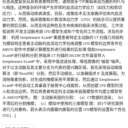
形态高度复杂且具有患者特异性，通常由多个IF撕裂表现为曲折的FL与
TL相连。这种复杂的环境产生异常的血流动力学应力（如压力和剪切
应力），从而驱动疾病演变。目前，成像技术无法准确评估体内血流
动力学。然而，临床图像和计算流体动力学（CFD）的结合可以提供重
要的预后见解，从而支持这种危及生命疾病的临床决策过程。 工作流
程说明 开发主动脉夹层 CFD 模型生成和个性化的工作流程。涉及的步
骤： 利用 Simpleware ScanIP 重建患者特定主动脉的 CT 扫描几何结构
为模拟特定患者主动脉的血流动力学包络调整 CFD 模型的边界条件在
ANSYS 软件中求解计算模型并进行结果的后处理 借助Simpleware
ScanIP进行结构分割 将临床 CT 扫描的 DICOM 文件直接导入
Simpleware ScanIP 中，采用中值滤波处理，降低图像的“椒盐”噪声。
对于以主动脉及其主要分支为代表的感兴趣区域，首先采用自动阈值
算法（即 floodfill）分割，然后手动细化，以准确描述 IF 及其撕裂。为
消除像素伪影，对生成的掩模采用平滑算法，然后通过 Simpleware
ScanIP 中的自动工具垂直于脉管中心线裁剪，从而创建 CFD 模型的流
入和流出边界。然后将患者特定的主动脉夹层面模型作为建立模型导
入 ANSYS®软件。 图：主动脉夹层的分割：（a）CT数据的渲染；（b）
平滑后的分割掩模；（c）模拟中使用的三维模型 图：对3个研究案例
进行几何重构，箭头表示内膜瓣内撕裂的位置 CFD模型的设置和个性化
CFD […]