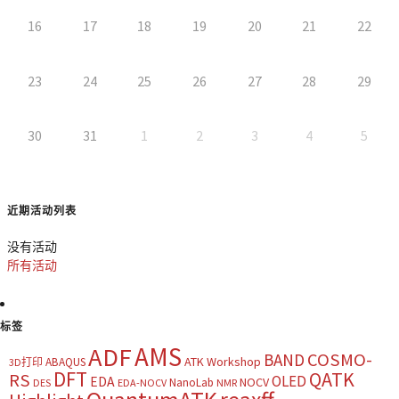
16
17
18
19
20
21
22
23
24
25
26
27
28
29
30
31
1
2
3
4
5
近期活动列表
没有活动
所有活动
标签
AMS
ADF
COSMO-
BAND
ATK Workshop
ABAQUS
3D打印
DFT
QATK
RS
OLED
EDA
NOCV
NanoLab
DES
EDA-NOCV
NMR