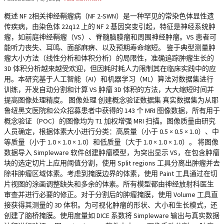
概述 NF 2相关神经鞘瘤病（NF 2-SWN）是一种罕见的常染色体显性遗
传疾病，由染色体 22q12 上的 NF 2 基因突变引起，特征是神经系统肿
瘤，如前庭神经鞘瘤（VS）、脊髓脑膜瘤和周围神经肿瘤。VS 患者可
能听力丧失、耳鸣、面部麻痹、以及预期寿命缩短。 鉴于典型测量肿
瘤大小方法（线性分析和体积分析）的局限性，准确追踪肿瘤生长的
3D 体积分析越来越受欢迎，但因耗时耗人力限制其在临床实践中的应
用。本研究基于人工智能（AI）和机器学习（ML）算法对数据集进行
训练，开发自动分割和计算 VS 肿瘤 3D 体积的方法，大大缩短时间并
提高图像处理精度。 图像处理 创建概念验证数据集 真实数据集为从耶
鲁纽黑文医院和公众招募患者中获得的 143 个 MRI 图像数据，所有用于
概念验证（POC）的图像均为 T1 加权增强 MRI 扫描。图像质量由研究
人员确定，根据体素大小进行分类：高质量（小于 0.5 × 0.5 × 1.0）、中
等质量（小于 1.0 × 1.0 × 1.0）和低质量（大于 1.0 × 1.0 × 1.0）。 将图像
数据导入 Simpleware 软件创建肿瘤模型，为突出显示 VS，在包含肿瘤
块的选定切片上应用阈值分割，使用 Split regions 工具分离出肿瘤并去
除非肿瘤区域体素。考虑到掩膜边界的体素，使用 Paint 工具通过在切
片视图的涂画调整缺失和多余的体素。所有模型都由神经放射科医生
审查并进行必要的修正。对于分割后的肿瘤掩膜，使用 Volume 工具直
接获得其测量的 3D 体积。为可视化肿瘤的形状、大小和生长模式，还
创建了脑桥掩膜。使用度量如 DICE 系数将 Simpleware 输出与真实数据