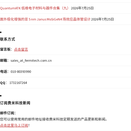
QuantumATK 低维电子材料与器件合集（九）
2026年7月25日
面外极化增强的亚 5 nm Janus MoSiGeN4 场效应晶体管设计
2026年7月25日
联系方式
留言板
：
点击留言
邮箱
：sales_at_fermitech.com.cn
电话
：010-80393990
QQ
： 1732167264
订阅费米科技新闻
邮件订阅：
您可以使用常用的邮件地址接收费米科技定期发送的产品更新和新闻。
点击这里马上订阅
！