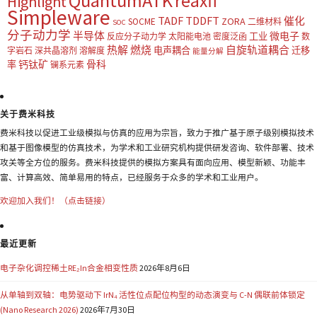
QuantumATK
reaxff
Highlight
Simpleware
TADF
TDDFT
催化
ZORA
SOCME
二维材料
SOC
分子动力学
半导体
微电子
工业
反应分子动力学
太阳能电池
密度泛函
数
热解
燃烧
自旋轨道耦合
电声耦合
迁移
字岩石
深共晶溶剂
溶解度
能量分解
钙钛矿
骨科
率
镧系元素
关于费米科技
费米科技以促进工业级模拟与仿真的应用为宗旨，致力于推广基于原子级别模拟技术
和基于图像模型的仿真技术，为学术和工业研究机构提供研发咨询、软件部署、技术
攻关等全方位的服务。费米科技提供的模拟方案具有面向应用、模型新颖、功能丰
富、计算高效、简单易用的特点，已经服务于众多的学术和工业用户。
欢迎加入我们！（点击链接）
最近更新
电子杂化调控稀土RE₂In合金相变性质
2026年8月6日
从单轴到双轴：电势驱动下 IrN₄ 活性位点配位构型的动态演变与 C-N 偶联前体锁定
(Nano Research 2026)
2026年7月30日