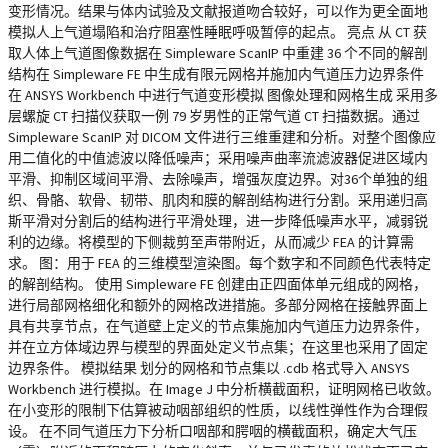
变形情况。结果与体内试验及文献报道吻合较好，可以作为更全面地
模拟人上气道塌陷和治疗阻塞性睡眠呼吸暂停的起点。 亮点 从 CT 获
取人体上气道图像数据在 Simpleware ScanIP 中重建 36 个不同的解剖
结构在 Simpleware FE 中生成有限元网格并施加内气道压力边界条件
在 ANSYS Workbench 中进行气道变形模拟 图像处理和网格生成 采用多
层螺旋 CT 扫描仪获取一例 79 岁男性的正常气道 CT 扫描数据。通过
Simpleware ScanIP 对 DICOM 文件进行三维重建和分析。对整个图像应
用二值化的中值滤波以降低噪声；采用噪声曲率流滤波器促进区域内
平滑、抑制区域间平滑、去除噪声，增强灰度边界。对36个单独的组
织、骨骼、软骨、韧带、肌肉和膜的解剖结构进行分割。采用递归高
斯平滑对分割后的结构进行平滑处理，进一步降低噪声水平，减弱锐
利的边缘。将模型的下侧裁剪至声带附近，从而减少 FEA 的计算需
求。 图：用于 FEA 的三维模型渲染图。每个数字和不同颜色代表特定
的解剖结构。 使用 Simpleware FE 创建由正四面体单元组成的网格，
进行局部网格细化和额外的网格改进措施。多部分网格在接触界面上
具有共享节点，在气道壁上定义的节点集施加内气道压力边界条件，
并在立方体域边界与模型的界面处定义节点集；在这里也采用了固定
边界条件。 模拟结果 划分的网格和节点集以 .cdb 格式导入 ANSYS
Workbench 进行模拟。在 Image J 中分析横截面积，证明网格已收敛。
在小变形的限制下估算被动咽部组织的性质，以线性弹性作为合理假
设。 在不同气道压力下分析口咽部和腭咽的横截面积，确定大气压