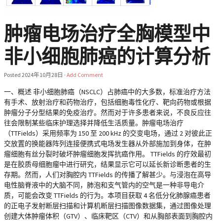
肿瘤电场治疗全胸模型中
非小细胞肺癌的计算分析
Posted
2024年10月28日
·
Add Comment
一、概述 非小细胞肺癌（NSCLC）占肺癌中的大多数，标准治疗方法
有手术、放射治疗和药物治疗，包括细胞毒性化疗、靶向药物或根据
肿瘤分子分型结果的免疫治疗。然而对于许多患者来说，不良反应往
往会限制某些临床护理选择并降低生活质量。肿瘤电场治疗
（TTFields）采用频率为 150 至 200 kHz 的交变电场，通过 2 对彼此正
交放置的换能器阵列连接便携式电场发生器从外部施加到身体，在肿
瘤细胞有丝分裂时破坏肿瘤细胞发挥抗癌作用。 TTFields 的疗效最初
是在胶质母细胞瘤中进行研究，结果显示它可以延长新诊断患者的生
存期。然而，人们对胸腔内 TTFields 的传播了解甚少。与浸泡在高导
电性脑脊液中的大脑不同，肺泡和支气管内的空气是一种非导电介
质，可能会改变 TTFields 的行为。本项目获取 4 名低分化肺腺癌患者
的正电子发射断层扫描和计算机断层扫描图像数据集，通过图像处理
创建大体肿瘤体积（GTV）、临床靶区（CTV）和从胸部表面到胸腔内