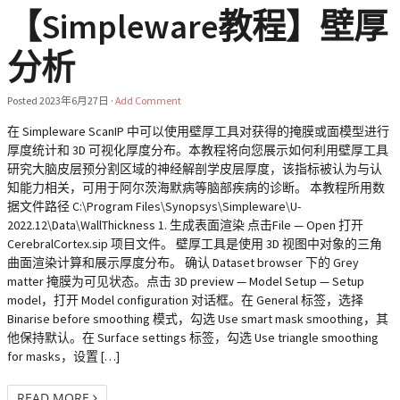
【Simpleware教程】壁厚
分析
Posted
2023年6月27日
·
Add Comment
在 Simpleware ScanIP 中可以使用壁厚工具对获得的掩膜或面模型进行
厚度统计和 3D 可视化厚度分布。本教程将向您展示如何利用壁厚工具
研究大脑皮层预分割区域的神经解剖学皮层厚度，该指标被认为与认
知能力相关，可用于阿尔茨海默病等脑部疾病的诊断。 本教程所用数
据文件路径 C:\Program Files\Synopsys\Simpleware\U-
2022.12\Data\WallThickness 1. 生成表面渲染 点击File — Open 打开
CerebralCortex.sip 项目文件。 壁厚工具是使用 3D 视图中对象的三角
曲面渲染计算和展示厚度分布。 确认 Dataset browser 下的 Grey
matter 掩膜为可见状态。点击 3D preview — Model Setup — Setup
model，打开 Model configuration 对话框。在 General 标签，选择
Binarise before smoothing 模式，勾选 Use smart mask smoothing，其
他保持默认。在 Surface settings 标签，勾选 Use triangle smoothing
for masks，设置 […]
READ MORE