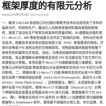
框架厚度的有限元分析
Posted
2025年2月25日
·
Add Comment
一、概述 CAD/CAM 系统和口内扫描仪等数字技术的出现改变了牙科的
临床诊疗、科研和生产，推动引入的新型修复材料兼具美观和耐用
性，提高了自动化生产效率及修复体的质量控制。3D 建模结合锥形束
CT、Micro CT、MRI 等新型成像方式开启了新颖的诊断、牙科治疗和评
估技术。随着技术进步和对固定局部义齿（FPD）审美需求的增加，开
发的全陶瓷 FPD 具有出色的生物相容性，但陶瓷贴面碎屑是导致整个
假体失败的最常见并发症。 因此，为降低贴面碎屑的风险并优化修复
体性能，有必要理解全瓷种植体支持式 FPD 在功能状态下的力学行为
和理想设计参数。本项目基于 Micro CT 扫描数据创建三维模型，采用
有限元分析研究贴面-框架厚度比对全瓷种植体支持式 FPD 中应力分布
的影响。 二、图像处理 2.1 Micro CT 扫描 种植体支持式全瓷 FPD 模型
是包含两个种植体固定装置（Astra Tech Osseospeed，直径为 4.0 和
4.8 mm；Dents Plash Sirona）、定制锆基台、螺钉、水泥层和嵌入骨
骼中全瓷 FPD 的组件。使用 Micro CT 扫描设备（Skyscan 1172）对两
个种植体固定装置及定制基台和 FPD 进行扫描，图像像素尺寸为 34.4
μm。 图1：种植体支持式 FPD 组件的 3D 模型 2.2 创建模型 将扫描图像
数据导入 Simpleware 软件，使用基于阈值的分割工具、布尔运算、形