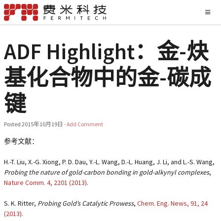
ADF Highlight：金-炔
基化合物中的金-碳成
键
Posted
2015年10月19日
·
Add Comment
参考文献：
H.-T. Liu, X.-G. Xiong, P. D. Dau, Y.-L. Wang, D.-L. Huang, J. Li, and L.-S. Wang,
Probing the nature of gold-carbon bonding in gold-alkynyl complexes
,
Nature Comm.
4
, 2201 (2013)
.
S. K. Ritter,
Probing Gold’s Catalytic Prowess
,
Chem. Eng. News,
91
, 24
(2013)
.