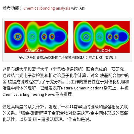
参考功能：
Chemical bonding analysis
with ADF
金-乙炔基配合物LAuCCH-的电子局域函数(ELF)：左边 L=Cl；右边L=I
这是布朗大学和清华大学（李隽教授课题组）联合完成的一项研究。
通过结合光电子谱检测和相对论量子化学计算，对金-炔基配合物中的
金-碳键成键过程进行了研究分析。此工作的重要性在于对催化机理和
活性中间体的理解，已经发表在Nature Communications杂志上，并被
Chemical & Engineering News重点推荐。
通过高精度的从头计算，发现了一种非常罕见的键级和键强相反关联
的关系。”强金-碳键解释了金配合物对终端炔基-金中间体形成的高催
化活性，以及碳-碳三建激活原理。”作者如是说。