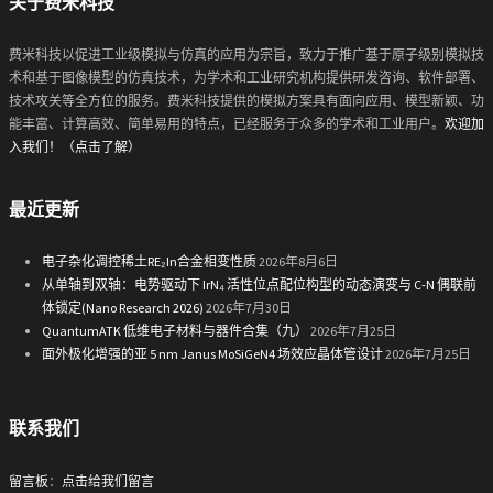
关于费米科技
费米科技以促进工业级模拟与仿真的应用为宗旨，致力于推广基于原子级别模拟技
术和基于图像模型的仿真技术，为学术和工业研究机构提供研发咨询、软件部署、
技术攻关等全方位的服务。费米科技提供的模拟方案具有面向应用、模型新颖、功
能丰富、计算高效、简单易用的特点，已经服务于众多的学术和工业用户。
欢迎加
入我们！（点击了解）
最近更新
电子杂化调控稀土RE₂In合金相变性质
2026年8月6日
从单轴到双轴：电势驱动下 IrN₄ 活性位点配位构型的动态演变与 C-N 偶联前
体锁定(Nano Research 2026)
2026年7月30日
QuantumATK 低维电子材料与器件合集（九）
2026年7月25日
面外极化增强的亚 5 nm Janus MoSiGeN4 场效应晶体管设计
2026年7月25日
联系我们
留言板
：
点击给我们留言