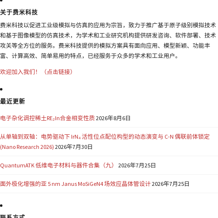
关于费米科技
费米科技以促进工业级模拟与仿真的应用为宗旨，致力于推广基于原子级别模拟技术
和基于图像模型的仿真技术，为学术和工业研究机构提供研发咨询、软件部署、技术
攻关等全方位的服务。费米科技提供的模拟方案具有面向应用、模型新颖、功能丰
富、计算高效、简单易用的特点，已经服务于众多的学术和工业用户。
欢迎加入我们！（点击链接）
最近更新
电子杂化调控稀土RE₂In合金相变性质
2026年8月6日
从单轴到双轴：电势驱动下 IrN₄ 活性位点配位构型的动态演变与 C-N 偶联前体锁定
(Nano Research 2026)
2026年7月30日
QuantumATK 低维电子材料与器件合集（九）
2026年7月25日
面外极化增强的亚 5 nm Janus MoSiGeN4 场效应晶体管设计
2026年7月25日
联系方式