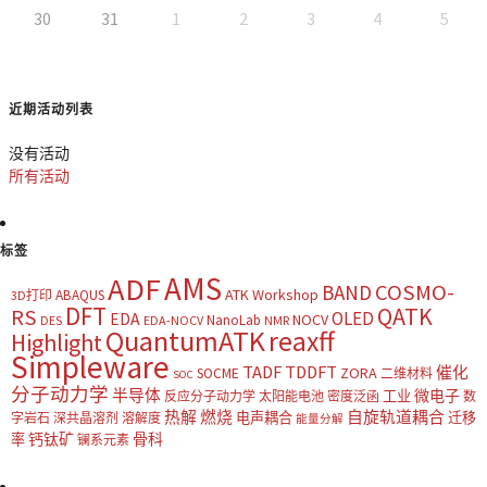
30
31
1
2
3
4
5
近期活动列表
没有活动
所有活动
标签
AMS
ADF
COSMO-
BAND
ATK Workshop
ABAQUS
3D打印
DFT
QATK
RS
OLED
EDA
NOCV
NanoLab
DES
EDA-NOCV
NMR
QuantumATK
reaxff
Highlight
Simpleware
TADF
TDDFT
催化
ZORA
SOCME
二维材料
SOC
分子动力学
半导体
微电子
工业
反应分子动力学
太阳能电池
密度泛函
数
热解
燃烧
自旋轨道耦合
电声耦合
迁移
字岩石
深共晶溶剂
溶解度
能量分解
钙钛矿
骨科
率
镧系元素