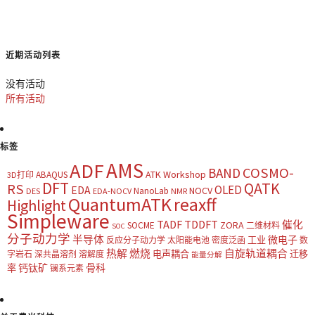
近期活动列表
没有活动
所有活动
标签
AMS
ADF
COSMO-
BAND
ATK Workshop
ABAQUS
3D打印
DFT
QATK
RS
OLED
EDA
NOCV
NanoLab
DES
EDA-NOCV
NMR
QuantumATK
reaxff
Highlight
Simpleware
TADF
TDDFT
催化
ZORA
SOCME
二维材料
SOC
分子动力学
半导体
微电子
工业
反应分子动力学
太阳能电池
密度泛函
数
热解
燃烧
自旋轨道耦合
电声耦合
迁移
字岩石
深共晶溶剂
溶解度
能量分解
钙钛矿
骨科
率
镧系元素