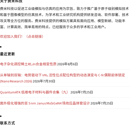
关于费米科技
费米科技以促进工业级模拟与仿真的应用为宗旨，致力于推广基于原子级别模拟技术
和基于图像模型的仿真技术，为学术和工业研究机构提供研发咨询、软件部署、技术
攻关等全方位的服务。费米科技提供的模拟方案具有面向应用、模型新颖、功能丰
富、计算高效、简单易用的特点，已经服务于众多的学术和工业用户。
欢迎加入我们！（点击链接）
最近更新
电子杂化调控稀土RE₂In合金相变性质
2026年8月6日
从单轴到双轴：电势驱动下 IrN₄ 活性位点配位构型的动态演变与 C-N 偶联前体锁定
(Nano Research 2026)
2026年7月30日
QuantumATK 低维电子材料与器件合集（九）
2026年7月25日
面外极化增强的亚 5 nm Janus MoSiGeN4 场效应晶体管设计
2026年7月25日
联系方式