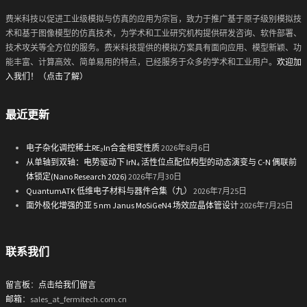
费米科技以促进工业级模拟与仿真的应用为宗旨，致力于推广基于原子级别模拟技
术和基于图像模型的仿真技术，为学术和工业研究机构提供研发咨询、软件部署、
技术攻关等全方位的服务。费米科技提供的模拟方案具有面向应用、模型新颖、功
能丰富、计算高效、简单易用的特点，已经服务于众多的学术和工业用户。
欢迎加
入我们！（点击了解）
最近更新
电子杂化调控稀土RE₂In合金相变性质
2026年8月6日
从单轴到双轴：电势驱动下 IrN₄ 活性位点配位构型的动态演变与 C-N 偶联前
体锁定(Nano Research 2026)
2026年7月30日
QuantumATK 低维电子材料与器件合集（九）
2026年7月25日
面外极化增强的亚 5 nm Janus MoSiGeN4 场效应晶体管设计
2026年7月25日
联系我们
留言板
：
点击给我们留言
邮箱
：sales_at_fermitech.com.cn