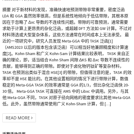
摘要 对于新材料的发现，准确快速地预测带隙非常重要，密度泛函
LDA 和 GGA 虽然效率很高，但是系统性地倾向于低估带隙，其根本原
因在于忽略了 ∆xc 导数的不连续性问题。带隙的可靠预测，通常需要
求助于计算上更昂贵的杂化泛函，或超越 DFT 方法如 GW 计算。不过对
材料筛选或大型复杂体系，这些方法通常在时间成本上无法承受。 最
近的一项研究中，研究人员发现 Meta-GGA 中的 TASK 泛函[1]
（AMS2023 以后的版本包含该泛函）可以相当好地兼顾精度和计算速
度[2]。Kohn-Sham 和广义 Kohn-Sam 计算结果比较表明， TASK 来自正
确的理论，即，适当结合 Kohn Sham 间隙 ∆KS 和 ∆xc 导数不连续性的
贡献，能够得到正确的带隙。即使对于卤化物钙钛矿等复杂材料，
TASK 也预测出类似于混合 HSE[3] 的带隙，但值得注意的是，TASK 的效
率却不是 HSE 能比的。在其他设置相同的情况下进行带隙计算，数值
稳定的 Meta-GGA TASK 的效率通常是 GGA 的1/3，但比杂化泛函快 20-
30 倍。 Meta-GGA TASK 可直接在 AMS 中的 Libxc 中调用。另外，与其
他 Meta-GGA 不同，TASK 对原子径向网格的密度要求比其他 Meta-GGA
低。此外，虽然带隙通常使用广义 Kohn-Sham 计算，但 […]
READ MORE