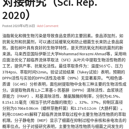
对接研究（Sci. Rep.
2020）
Posted
2020年6月16日
·
Add Comment
油脂氧化和微生物污染是导致食品变质的主要因素。食品添加剂，如
抗氧化剂和抗菌剂，可以通过延缓氧化和防止细菌生长来防止食品腐
败。面包树叶具有良好的生物学特性，是天然抗氧化剂和抗菌剂的新
来源。马来西亚国际伊斯兰大学Mohammad Norazmi Ahmad等，采用响
应面法优化了超临界流体萃取法（SFE）从叶片中提取生物活性物质的
工艺，提供产率、抗氧化活性。最佳萃取条件为：温度50.5℃、压力
3784 psi、萃取时间52 min。验证试验结果（Tukey试验）表明，预期的
DPPH活性与实验的DPPH活性及收率（99%）无显著差异。 气相色谱-
质谱（GC-MS）分析表明，面包树提取物中含有三种主要的生物活性成
分。该提取物具有2,3-二苯基-1-苦基肼（DPPH）清除活性、血浆铁还
原能力（FRAP）、羟基清除活性、酪氨酸酶抑制率，分别为41.5%、
8.15 ± 1.31毫克（相当于抗坏血酸的微克）、32%、37%，抑制区直径
分别为0.766 ± 0.06 cm（蜡样芽胞杆菌）和1.27 ± 0.12 cm（大肠杆菌）。
利用COSMO-RS解释了超临界流体萃取过程中主要生物活性物质的萃取
机理。分子静电势（MEP）显示了细菌在抑制过程中亲核和亲电攻击的
概率位点。分子对接研究表明，主要生物活性物质与细菌之间发生的