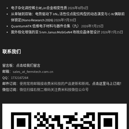
电子杂化调控稀土RE₂In合金相变性质
2026年8月6日
从单轴到双轴：电势驱动下 IrN₄ 活性位点配位构型的动态演变与 C-N 偶联前
体锁定(Nano Research 2026)
2026年7月30日
QuantumATK 低维电子材料与器件合集（九）
2026年7月25日
面外极化增强的亚 5 nm Janus MoSiGeN4 场效应晶体管设计
2026年7月25日
联系我们
留言板
：
点击给我们留言
邮箱
：sales_at_fermitech.com.cn
QQ
：1732167264
邮件订阅
：使用常用邮箱接收费米科技的产品更新和新闻。
点击这里马上订阅！
微信订阅
：微信扫描右侧二维码关注费米科技微信公众号