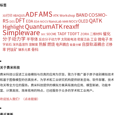
标签
AMS
ADF
COSMO-
BAND
ATK Workshop
ABAQUS
3D打印
DFT
QATK
RS
OLED
EDA
NOCV
NanoLab
DES
EDA-NOCV
NMR
QuantumATK
reaxff
Highlight
Simpleware
TADF
TDDFT
催化
ZORA
SOCME
二维材料
SOC
分子动力学
半导体
微电子
工业
反应分子动力学
太阳能电池
密度泛函
数
热解
燃烧
自旋轨道耦合
电声耦合
迁移
字岩石
深共晶溶剂
溶解度
能量分解
钙钛矿
骨科
率
镧系元素
关于费米科技
费米科技以促进工业级模拟与仿真的应用为宗旨，致力于推广基于原子级别模拟技术
和基于图像模型的仿真技术，为学术和工业研究机构提供研发咨询、软件部署、技术
攻关等全方位的服务。费米科技提供的模拟方案具有面向应用、模型新颖、功能丰
富、计算高效、简单易用的特点，已经服务于众多的学术和工业用户。
欢迎加入我们！（点击链接）
最近更新