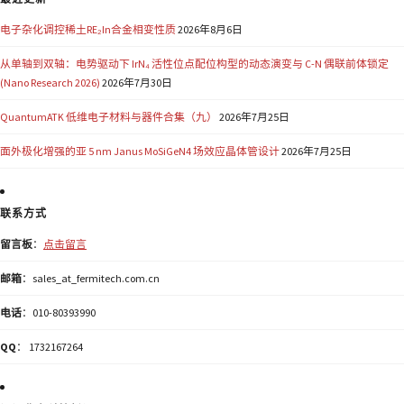
电子杂化调控稀土RE₂In合金相变性质
2026年8月6日
从单轴到双轴：电势驱动下 IrN₄ 活性位点配位构型的动态演变与 C-N 偶联前体锁定
(Nano Research 2026)
2026年7月30日
QuantumATK 低维电子材料与器件合集（九）
2026年7月25日
面外极化增强的亚 5 nm Janus MoSiGeN4 场效应晶体管设计
2026年7月25日
联系方式
留言板
：
点击留言
邮箱
：sales_at_fermitech.com.cn
电话
：010-80393990
QQ
： 1732167264