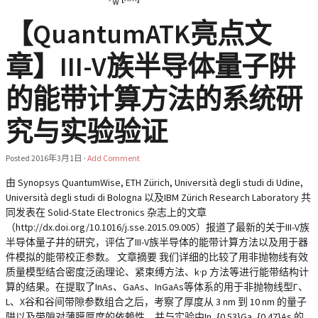
【QuantumATK亮点文
章】III-V族半导体量子阱
的能带计算方法的系统研
究与实验验证
Posted
2016年3月1日
·
Add Comment
由 Synopsys QuantumWise, ETH Zürich, Università degli studi di Udine,
Università degli studi di Bologna 以及IBM Zürich Research Laboratory 共
同发表在 Solid-State Electronics 杂志上的文章
（http://dx.doi.org/10.1016/j.sse.2015.09.005）报道了最新的关于III-V族
半导体量子井的研究，评估了III-V族半导体的能带计算方法以及用于器
件模拟的能带校正参数。 文章摘要 我们详细的比较了用非抛物线有效
质量模型结合密度泛函理论、紧束缚方法、k·p 方法等进行能带结构计
算的结果。在提取了InAs、GaAs、InGaAs等体系的用于非抛物线型Γ、
L、X谷和谷间带隙参数组合之后，考察了厚度从 3 nm 到 10 nm 的量子
阱以及带隙对薄膜厚度的依赖性，并与实验中In_{0.53}Ga_{0.47}As 的