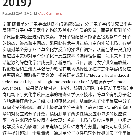
2019）
Posted
2020年3月24日
·
Add Comment
引言 随着单分子电学检测技术的迅速发展，分子电子学的研究已不再
局限于分子电子学器件的构筑及其电学性质的测量，而是扩展到单分
子尺度化学反应过程的探索。单分子裂结技术能够直接观察单个分子
的始态、终态和中间态，采用此技术并通过施加定向外部电场，有望
实现对单个分子乃至单个化学反应的操纵和调控，从而在纳米尺度的
反应器中实现对单个分子化学反应速率的选择性调控，为未来基于清
洁能源的绿色化学合成提供了新思路。近日，厦门大学洪文晶教授、
程俊教授和兰州大学张浩力教授在电场选择性调控特定化学键的反应
速率研究方面取得重要突破。相关研究成果以“Electric-field-induced
selective catalysis of single-molecule reaction”为题发表于Science
Advances。 成果简介 针对这一挑战，该研究团队自主研发了高强度定
向电场下研究化学反应速率的精密科学仪器技术，将单个有机分子定
向地连接在两个原子级尺寸的电极之间，从而解决了化学反应中分子
取向控制的问题。通过电极对单个分子施加了高达108-9 V/m的定向电
场和对反应的分子计数，精确测量了两步连续反应中每步的反应速
率。在纳米尺度反应器内中发现：若施加电场与反应轴垂直，电场对
化学反应没有影响；如果电场在反应轴方向有分量，电场可以使反应
速率提升超过一个数量级。通过单分子器件电输运模拟证实了化学反