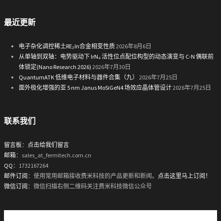
最近更新
电子杂化调控稀土RE₂In合金相变性质
2026年8月6日
从单轴到双轴：电势驱动下 IrN₄ 活性位点配位构型的动态演变与 C-N 偶联前
体锁定(Nano Research 2026)
2026年7月30日
QuantumATK 低维电子材料与器件合集（九）
2026年7月25日
面外极化增强的亚 5 nm Janus MoSiGeN4 场效应晶体管设计
2026年7月25日
联系我们
留言板
：
点击给我们留言
邮箱
：sales_at_fermitech.com.cn
QQ
：1732167264
邮件订阅
：使用常用邮箱接收费米科技的产品更新和新闻。
点击这里马上订阅！
微信订阅
：微信扫描右侧二维码关注费米科技微信公众号