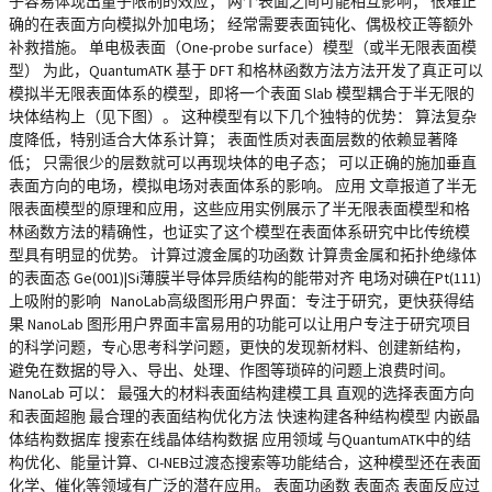
子容易体现出量子限制的效应； 两个表面之间可能相互影响； 很难正
确的在表面方向模拟外加电场； 经常需要表面钝化、偶极校正等额外
补救措施。 单电极表面（One-probe surface）模型（或半无限表面模
型） 为此，QuantumATK 基于 DFT 和格林函数方法方法开发了真正可以
模拟半无限表面体系的模型，即将一个表面 Slab 模型耦合于半无限的
块体结构上（见下图）。 这种模型有以下几个独特的优势： 算法复杂
度降低，特别适合大体系计算； 表面性质对表面层数的依赖显著降
低； 只需很少的层数就可以再现块体的电子态； 可以正确的施加垂直
表面方向的电场，模拟电场对表面体系的影响。 应用 文章报道了半无
限表面模型的原理和应用，这些应用实例展示了半无限表面模型和格
林函数方法的精确性，也证实了这个模型在表面体系研究中比传统模
型具有明显的优势。 计算过渡金属的功函数 计算贵金属和拓扑绝缘体
的表面态 Ge(001)|Si薄膜半导体异质结构的能带对齐 电场对碘在Pt(111)
上吸附的影响 NanoLab高级图形用户界面：专注于研究，更快获得结
果 NanoLab 图形用户界面丰富易用的功能可以让用户专注于研究项目
的科学问题，专心思考科学问题，更快的发现新材料、创建新结构，
避免在数据的导入、导出、处理、作图等琐碎的问题上浪费时间。
NanoLab 可以： 最强大的材料表面结构建模工具 直观的选择表面方向
和表面超胞 最合理的表面结构优化方法 快速构建各种结构模型 内嵌晶
体结构数据库 搜索在线晶体结构数据 应用领域 与QuantumATK中的结
构优化、能量计算、CI-NEB过渡态搜索等功能结合，这种模型还在表面
化学、催化等领域有广泛的潜在应用。 表面功函数 表面态 表面反应过