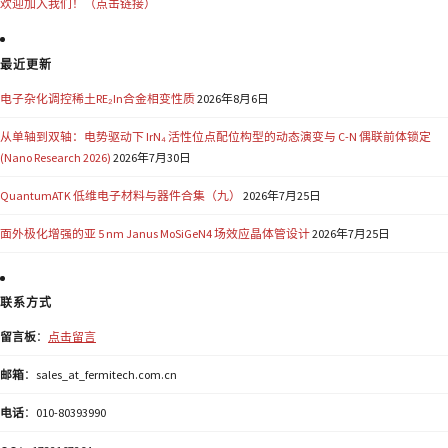
欢迎加入我们！（点击链接）
最近更新
电子杂化调控稀土RE₂In合金相变性质
2026年8月6日
从单轴到双轴：电势驱动下 IrN₄ 活性位点配位构型的动态演变与 C-N 偶联前体锁定
(Nano Research 2026)
2026年7月30日
QuantumATK 低维电子材料与器件合集（九）
2026年7月25日
面外极化增强的亚 5 nm Janus MoSiGeN4 场效应晶体管设计
2026年7月25日
联系方式
留言板
：
点击留言
邮箱
：sales_at_fermitech.com.cn
电话
：010-80393990