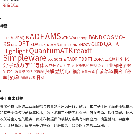
所有活动
标签
AMS
ADF
COSMO-
BAND
ATK Workshop
ABAQUS
3D打印
DFT
QATK
RS
OLED
EDA
NOCV
NanoLab
DES
EDA-NOCV
NMR
QuantumATK
reaxff
Highlight
Simpleware
TADF
TDDFT
催化
ZORA
SOCME
二维材料
SOC
分子动力学
半导体
微电子
工业
反应分子动力学
太阳能电池
密度泛函
数
热解
燃烧
自旋轨道耦合
电声耦合
迁移
字岩石
深共晶溶剂
溶解度
能量分解
钙钛矿
骨科
率
镧系元素
关于费米科技
费米科技以促进工业级模拟与仿真的应用为宗旨，致力于推广基于原子级别模拟技术
和基于图像模型的仿真技术，为学术和工业研究机构提供研发咨询、软件部署、技术
攻关等全方位的服务。费米科技提供的模拟方案具有面向应用、模型新颖、功能丰
富、计算高效、简单易用的特点，已经服务于众多的学术和工业用户。