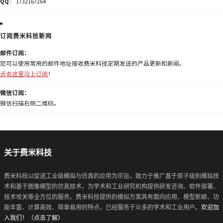
QQ
： 1732167264
订阅费米科技新闻
邮件订阅：
您可以使用常用的邮件地址接收费米科技定期发送的产品更新和新闻。
点击这里马上订阅
！
微信订阅：
微信扫描右侧二维码。
关于费米科技
费米科技以促进工业级模拟与仿真的应用为宗旨，致力于推广基于原子级别模拟技
术和基于图像模型的仿真技术，为学术和工业研究机构提供研发咨询、软件部署、
技术攻关等全方位的服务。费米科技提供的模拟方案具有面向应用、模型新颖、功
能丰富、计算高效、简单易用的特点，已经服务于众多的学术和工业用户。
欢迎加
入我们！（点击了解）