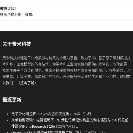
微信订阅：
微信扫描右侧二维码。
关于费米科技
费米科技以促进工业级模拟与仿真的应用为宗旨，致力于推广基于原子级别模拟技
术和基于图像模型的仿真技术，为学术和工业研究机构提供研发咨询、软件部署、
技术攻关等全方位的服务。费米科技提供的模拟方案具有面向应用、模型新颖、功
能丰富、计算高效、简单易用的特点，已经服务于众多的学术和工业用户。
欢迎加
入我们！（点击了解）
最近更新
电子杂化调控稀土RE₂In合金相变性质
2026年8月6日
从单轴到双轴：电势驱动下 IrN₄ 活性位点配位构型的动态演变与 C-N 偶联前
体锁定(Nano Research 2026)
2026年7月30日
QuantumATK 低维电子材料与器件合集（九）
2026年7月25日