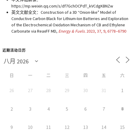
https://mp.weixin.qq.com/s/df7GchOCPdT_kVCdgKBNZw
英文文献全文：Construction of a 3D “Onion-like” Model of
Conductive Carbon Black for Lithium-Ion Batteries and Exploration
of the Electrochemical Oxidation Mechanism of CB and Ethylene
Carbonate via ReaxFF MD,
Energy & Fuels.
2023, 37, 9, 6778–6790
近期活动日历
日
一
二
三
四
五
六
26
27
28
29
30
31
1
8
2
3
4
5
6
7
9
10
11
12
13
14
15