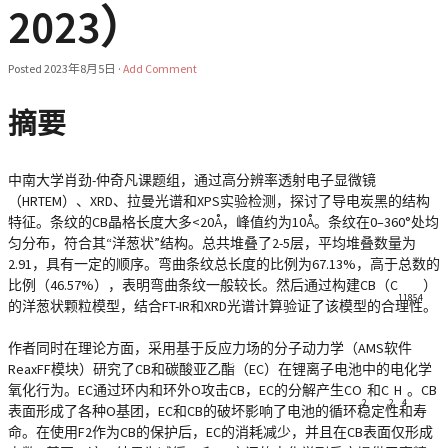
2023）
Posted
2023年8月5日
·
Add Comment
摘要
中南大学肖劲-仲奇凡课题组，通过高分辨率透射电子显微镜
（HRTEM）、XRD、拉曼光谱和XPS实验检测，探讨了导电炭黑的结构
特征。条纹的CB晶格长度大多<20Å，峰值约为10Å。条纹在0–360°处均
匀分布，符合其“洋葱状”结构。总共堆叠了2-5层，平均堆叠数量为
2.91，具有一定的顺序。弯曲条纹总长度的比例为67.13%，高于总数的
比例（46.57%），表明弯曲条纹一般较长。然后通过构建CB（C
）
11854
的洋葱状颗粒模型，结合FT-IR和XRD光谱计算验证了该模型的合理性。
作者同时在理论方面，采用基于反应力场的分子动力学（AMS软件
ReaxFF模块）研究了CB和碳酸亚乙酯（EC）在锂离子电池中的电化学
氧化行为。EC通过环内和环外O攻击CB，EC的分解产生CO
和C
H
。CB
2
2
4
表面形成了各种O基团，EC和CB的破坏影响了电池的循环稳定性和寿
命。在使用F2作为CB的保护后，EC的消耗减少，并且在CB表面仅形成