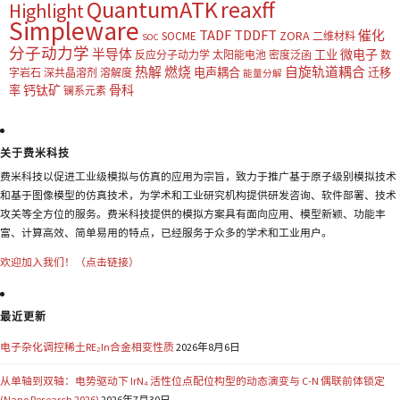
QuantumATK
reaxff
Highlight
Simpleware
TADF
TDDFT
催化
ZORA
SOCME
二维材料
SOC
分子动力学
半导体
微电子
工业
反应分子动力学
太阳能电池
密度泛函
数
热解
燃烧
自旋轨道耦合
电声耦合
迁移
字岩石
深共晶溶剂
溶解度
能量分解
钙钛矿
骨科
率
镧系元素
关于费米科技
费米科技以促进工业级模拟与仿真的应用为宗旨，致力于推广基于原子级别模拟技术
和基于图像模型的仿真技术，为学术和工业研究机构提供研发咨询、软件部署、技术
攻关等全方位的服务。费米科技提供的模拟方案具有面向应用、模型新颖、功能丰
富、计算高效、简单易用的特点，已经服务于众多的学术和工业用户。
欢迎加入我们！（点击链接）
最近更新
电子杂化调控稀土RE₂In合金相变性质
2026年8月6日
从单轴到双轴：电势驱动下 IrN₄ 活性位点配位构型的动态演变与 C-N 偶联前体锁定
(Nano Research 2026)
2026年7月30日