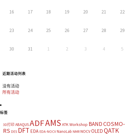
16
17
18
19
20
21
22
23
24
25
26
27
28
29
30
31
1
2
3
4
5
近期活动列表
没有活动
所有活动
标签
AMS
ADF
COSMO-
BAND
ATK Workshop
ABAQUS
3D打印
DFT
QATK
RS
OLED
EDA
NOCV
NanoLab
DES
EDA-NOCV
NMR