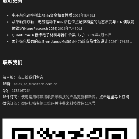
最近更新
电子杂化调控稀土RE₂In合金相变性质
2026年8月6日
从单轴到双轴：电势驱动下 IrN₄ 活性位点配位构型的动态演变与 C-N 偶联前
体锁定(Nano Research 2026)
2026年7月30日
QuantumATK 低维电子材料与器件合集（九）
2026年7月25日
面外极化增强的亚 5 nm Janus MoSiGeN4 场效应晶体管设计
2026年7月25日
联系我们
留言板
：
点击给我们留言
邮箱
：sales_at_fermitech.com.cn
QQ
：1732167264
邮件订阅
：使用常用邮箱接收费米科技的产品更新和新闻。
点击这里马上订阅！
微信订阅
：微信扫描右侧二维码关注费米科技微信公众号