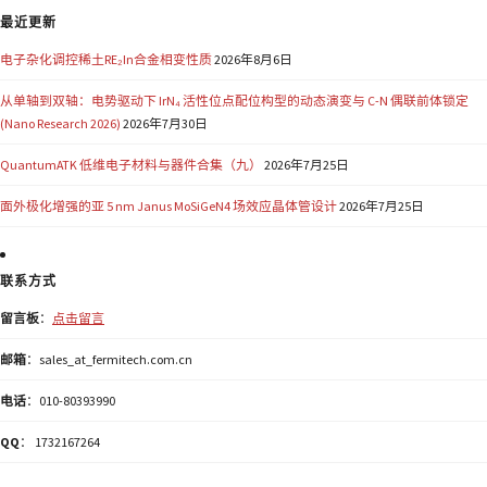
最近更新
电子杂化调控稀土RE₂In合金相变性质
2026年8月6日
从单轴到双轴：电势驱动下 IrN₄ 活性位点配位构型的动态演变与 C-N 偶联前体锁定
(Nano Research 2026)
2026年7月30日
QuantumATK 低维电子材料与器件合集（九）
2026年7月25日
面外极化增强的亚 5 nm Janus MoSiGeN4 场效应晶体管设计
2026年7月25日
联系方式
留言板
：
点击留言
邮箱
：sales_at_fermitech.com.cn
电话
：010-80393990
QQ
： 1732167264