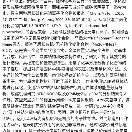
到20%以上。造成这一差异，结构化学方面有一个重要原因：碘化铅
易形成层状或网格阴离子，而铋主要形成分子或链状阴离子。迄今为
止，只有两种层状碘化铋阴离子化合物被报道（ Chem. Mater., 2015,
27, 7137–7148；Inorg. Chem., 2000, 39, 6107–6113）。从层状混合卤化
铋化合物(TMP)1.5[Bi2I7Cl2]（TMP = N, N, N’, N’ – tetramethyl-
piperazine）的合成来看，只要能找到合适的相反电荷离子，就可能合
成更多的有机-无机层状碘化铋化合物。 马堡大学Ralf Tonner与Johanna
Heine等人，报道了层状有机- 无机碘化铋化合物（Me2C=NMe2）
Bi2I7，这是第一个这类层状化合物，金属位置实现完全占据。对晶体
的合成、反应活性、晶体结构和光学特性进行了研究，揭示其独特的
拓扑结构，高稳定性和低带隙特性。用量子化学方法分析了化合物的
电子性质，提出对扩展固体中碘-碘接触的表征以及定量化的方法。文
中还讨论了为什么该发现与卤化物钙钛矿铅有关，以及如何简易地制
备离子，为金属卤化物材料开辟了新的机会。 作者使用VASP对晶体结
构进行优化，使用AMS中的BAND模块进行周期性体系的能量分解分
析、成键机理研究(pEDA-NOCV)以及QTAIM分析。pEDA的分析结果令人
惊讶，这些双层之间的相互作用能53%来自色散能，47%来自电子，这
表明结合机理比纯范德华结合更为复杂。进一步研究pEDA中的“吸引
力”项（总结合能中的负值项）表明，静电相互作用占主导地位
(56%)，这可以理解为有机层和无机层的离子性导致。然而轨道相互作
用占44%，这表明共价作用的贡献也非常显著。 通过化学价自然轨道
方法（NOCV）进一步分析这些轨道相互作用，确定共价作用主要来自