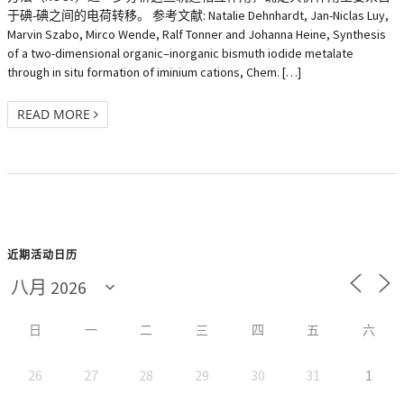
于碘-碘之间的电荷转移。 参考文献: Natalie Dehnhardt, Jan-Niclas Luy,
Marvin Szabo, Mirco Wende, Ralf Tonner and Johanna Heine, Synthesis
of a two-dimensional organic–inorganic bismuth iodide metalate
through in situ formation of iminium cations, Chem. […]
READ MORE
近期活动日历
日
一
二
三
四
五
六
26
27
28
29
30
31
1