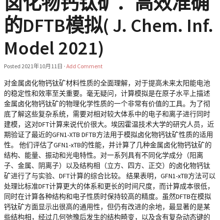
卤化物钙钛矿：高效准确
的DFTB模拟( J. Chem. Inf.
Model 2021)
Posted
2021年10月11日
·
Add Comment
对金属卤化物钙钛矿材料性质的全面理解，对于提高未来太阳能电池
的稳定性和效率至关重要。毫无疑问，计算模拟是在原子水平上描述
金属卤化物钙钛矿的物理化学性质的一个非常有价值的工具。为了彻
底了解这些复杂系统，需要对相对较大体系中的电子和离子进行同时
建模，这对DFT计算来说代价很大。埃因霍温技术大学的研究人员，近
期验证了最近的GFN1-XTB DFTB方法用于模拟卤化物钙钛矿性质的适用
性。 他们评估了GFN1-xTB的性能，并计算了几种金属卤化物钙钛矿的
结构、能量、振动和光电特性。对一系列具有不同化学成分（阳离
子、金属、阴离子）以及结构相（立方、四方、正交）的卤化物钙钛
矿进行了与实验、DFT计算的综合比较。 结果表明，GFN1-xTB方法可以
处理比标准DFT计算更大的体系和更长的时间尺度，而计算成本很低，
同时在计算各种结构和电子性质时保持较高的精度。虽然DFTB在模拟
钙钛矿方面显示出很高的通用性，但仍有改进的余地，最显著的是某
些结构相，经过几何弛豫后发生的结构畸变，以及含有复杂动态键的