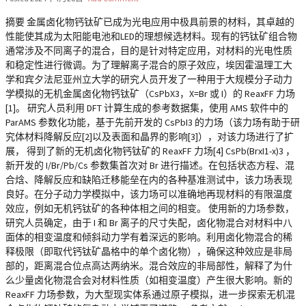
摘要 金属卤化物钙钛矿已成为光电应用中极具前景的材料，其卓越的
性能使其成为太阳能电池和LED的理想候选材料。现有的钙钛矿组合物
通常涉及不同离子的混合，目的是针对特定应用，对材料的光电性质
和稳定性进行微调。为了理解离子混合的原子效应，埃因霍温理工大
学和宾夕法尼亚州立大学的研究人员开发了一种用于大规模分子动力
学模拟的无机金属卤化物钙钛矿（CsPbX3，X=Br 或 I）的 ReaxFF 力场
[1]。 研究人员利用 DFT 计算生成的参考数据集，使用 AMS 软件中的
ParAMS 参数化功能，基于先前开发的 CsPbI3 的力场（该力场有助于研
究体材料降解反应[2]以及表面和晶界的影响[3]），对该力场进行了扩
展， 得到了新的无机卤化物钙钛矿的 ReaxFF 力场[4] CsPb(BrxI1-x)3 ，
新开发的 I/Br/Pb/Cs 参数集首次对 Br 进行描述。在包括状态方程、混
合焓、降解反应和缺陷迁移能垒在内的各种基准测试中，该力场表现
良好。在分子动力学模拟中，该力场可以准确地再现材料的有限温度
效应，例如无机钙钛矿的各种体相之间的相变。 使用新的力场参数，
研究人员确定，由于 I 和 Br 离子的尺寸失配，卤化物混合对材料中八
面体的相变温度和倾斜动力学有着深远的影响。利用卤化物混合的稀
释极限（即取代钙钛矿晶格中的单个卤化物），确保这种效应是非局
部的，距离混合位点高达两纳米。混合效应的非局部性，解释了为什
么少量卤化物混合会对材料性质（如相变温度）产生很大影响。新的
ReaxFF 力场参数，为大型现实体系通过原子模拟，进一步探索无机混