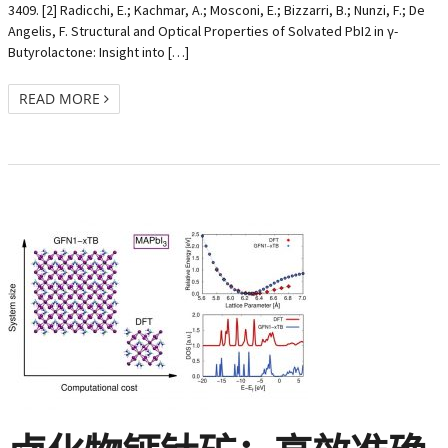
3409. [2] Radicchi, E.; Kachmar, A.; Mosconi, E.; Bizzarri, B.; Nunzi, F.; De
Angelis, F. Structural and Optical Properties of Solvated PbI2 in γ-
Butyrolactone: Insight into […]
READ MORE