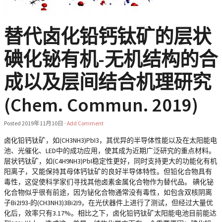
替代卤化铅钙钛矿的层状
碘化铋有机-无机结构的合
成以及层间结合机理研究
(Chem. Commun. 2019)
Posted
2019年11月10日
·
Add Comment
卤化铅钙钛矿，如(CH3NH3)PbI3，其优异的半导体性能以及在太阳能电
池、光催化、LED中的成功应用，使其成为近期广泛研究的重点材料。
层状钙钛矿，如(C4H9NH3)PbI稳定性更好，同时支持更大的功能化有机
阳离子，又能保持其母体钙钛矿的良好半导体特性。但铅化合物具有
毒性，这促使科学家们寻找其他卤素金属化合物作为替代品。 碘化铋
化合物似乎很有前途，因为铋化合物通常没有毒性，如包含双核阴离
子Bi2I93-的(CH3NH3)3Bi2I9，在光伏器件上进行了测试，但经过大量优
化后，效率只有3.17%。相比之下，卤化铅钙钛矿太阳能电池目前能达