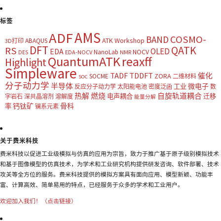
标签
AMS
ADF
COSMO-
BAND
ATK Workshop
ABAQUS
3D打印
DFT
QATK
RS
OLED
EDA
NOCV
NanoLab
DES
EDA-NOCV
NMR
QuantumATK
reaxff
Highlight
Simpleware
TADF
TDDFT
催化
ZORA
SOCME
二维材料
SOC
分子动力学
半导体
微电子
工业
反应分子动力学
太阳能电池
密度泛函
数
热解
燃烧
自旋轨道耦合
电声耦合
迁移
字岩石
深共晶溶剂
溶解度
能量分解
钙钛矿
骨科
率
镧系元素
关于费米科技
费米科技以促进工业级模拟与仿真的应用为宗旨，致力于推广基于原子级别模拟技术
和基于图像模型的仿真技术，为学术和工业研究机构提供研发咨询、软件部署、技术
攻关等全方位的服务。费米科技提供的模拟方案具有面向应用、模型新颖、功能丰
富、计算高效、简单易用的特点，已经服务于众多的学术和工业用户。
欢迎加入我们！（点击链接）