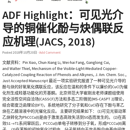
ADF Highlight：可见光介
导的铜催化酚与炔偶联反
应机理(JACS, 2018)
Posted
2018年10月20日
·
Add Comment
文献资料：Pin Xiao, Chun-Xiang Li, Wei-hai Fang, Ganglong Cui,
and Walter Thiel, Mechanism of the Visible-Light-Mediated Copper-
Catalyzed Coupling Reaction of Phenols and Alkynes, J. Am. Chem. Soc.,
Just Accepted Manuscript 最近一项实验研究报道了一种可见光介导的
酚与炔的好氧氧化偶联反应，该反应在温和的条件下以廉价的CuCl为催
化剂生成羟基功能化的芳基酮。北京师范大学崔刚龙老师课题组使用
完全活性空间自洽场(CASSCF)方法和多态二阶微扰(MS-CASPT 2)理论，
结合密度泛函理论(DFT)，系统地研究了分子氧和CuCl存在下酚与苯乙
炔在乙腈溶液中的光催化反应。 主要研究结果如下： (1)可见光驱动苯
乙炔转化为PhCCCu(I)是由于激发态高效失活到S0态而发生的。 (2)在高
效S1→T1系间窜跃后，PCCCu(I)单电子转移到分子氧，形成PCCCu(II)离
子。 (3)在苯酚的初始氧化过程中，分子氧倾向于攻击酚自由基中间体