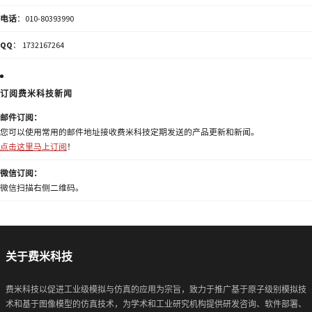
电话
：010-80393990
QQ
： 1732167264
订阅费米科技新闻
邮件订阅：
您可以使用常用的邮件地址接收费米科技定期发送的产品更新和新闻。
点击这里马上订阅
！
微信订阅：
微信扫描右侧二维码。
关于费米科技
费米科技以促进工业级模拟与仿真的应用为宗旨，致力于推广基于原子级别模拟技
术和基于图像模型的仿真技术，为学术和工业研究机构提供研发咨询、软件部署、