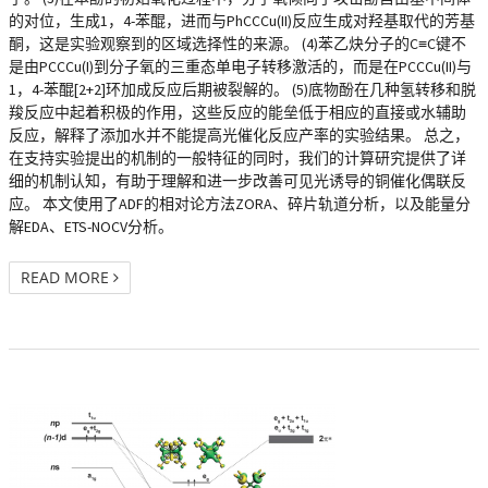
的对位，生成1，4-苯醌，进而与PhCCCu(II)反应生成对羟基取代的芳基
酮，这是实验观察到的区域选择性的来源。 (4)苯乙炔分子的C≡C键不
是由PCCCu(I)到分子氧的三重态单电子转移激活的，而是在PCCCu(II)与
1，4-苯醌[2+2]环加成反应后期被裂解的。 (5)底物酚在几种氢转移和脱
羧反应中起着积极的作用，这些反应的能垒低于相应的直接或水辅助
反应，解释了添加水并不能提高光催化反应产率的实验结果。 总之，
在支持实验提出的机制的一般特征的同时，我们的计算研究提供了详
细的机制认知，有助于理解和进一步改善可见光诱导的铜催化偶联反
应。 本文使用了ADF的相对论方法ZORA、碎片轨道分析，以及能量分
解EDA、ETS-NOCV分析。
READ MORE