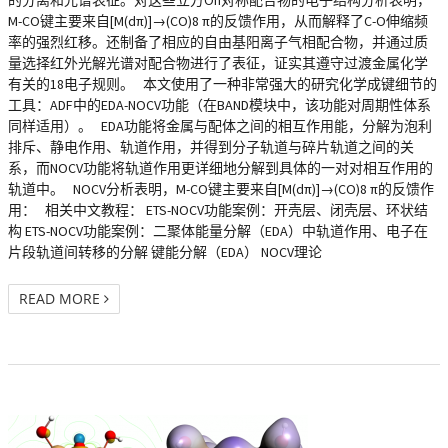
的分离和光谱表征。对这些立方Oh对称配合物的电子结构分析表明，
M-CO键主要来自[M(dπ)]→(CO)8 π的反馈作用，从而解释了C-O伸缩频
率的强烈红移。还制备了相应的自由基阳离子气相配合物，并通过质
量选择红外光解光谱对配合物进行了表征，证实其遵守过渡金属化学
有关的18电子规则。 本文使用了一种非常强大的研究化学成键细节的
工具：ADF中的EDA-NOCV功能（在BAND模块中，该功能对周期性体系
同样适用）。 EDA功能将金属与配体之间的相互作用能，分解为泡利
排斥、静电作用、轨道作用，并得到分子轨道与碎片轨道之间的关
系，而NOCV功能将轨道作用更详细地分解到具体的一对对相互作用的
轨道中。 NOCV分析表明，M-CO键主要来自[M(dπ)]→(CO)8 π的反馈作
用： 相关中文教程： ETS-NOCV功能案例：开壳层、闭壳层、环状结
构 ETS-NOCV功能案例：二聚体能量分解（EDA）中轨道作用、电子在
片段轨道间转移的分解 键能分解（EDA） NOCV理论
READ MORE