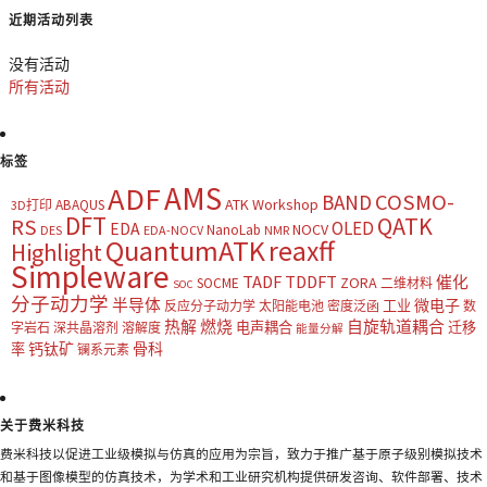
近期活动列表
没有活动
所有活动
标签
AMS
ADF
COSMO-
BAND
ATK Workshop
ABAQUS
3D打印
DFT
QATK
RS
OLED
EDA
NOCV
NanoLab
DES
EDA-NOCV
NMR
QuantumATK
reaxff
Highlight
Simpleware
TADF
TDDFT
催化
ZORA
SOCME
二维材料
SOC
分子动力学
半导体
微电子
工业
反应分子动力学
太阳能电池
密度泛函
数
热解
燃烧
自旋轨道耦合
电声耦合
迁移
字岩石
深共晶溶剂
溶解度
能量分解
钙钛矿
骨科
率
镧系元素
关于费米科技
费米科技以促进工业级模拟与仿真的应用为宗旨，致力于推广基于原子级别模拟技术
和基于图像模型的仿真技术，为学术和工业研究机构提供研发咨询、软件部署、技术