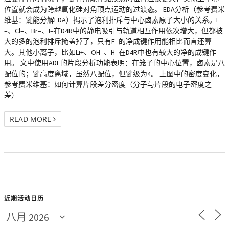
位置就会成为跨越氧化硅对角顶点运动的过渡态。 EDA分析（参考费米
维基：键能分解EDA）揭示了泡利排斥与中心卤素原子大小的关系。F
–、Cl–、Br–、I–在D4R中的静电吸引与轨道相互作用依次增大，但都被
大的多的泡利排斥掩盖掉了，只有F–的净成键作用能相比而言还算
大。其他小离子，比如Li+、OH–、H–在D4R中也有较大的净的成键作
用。 文中使用ADF的片段分析功能表明：在笼子的中心位置，卤素是八
配位的；键高度离域，虽然八配位，但键级为4。 上图中的密度变化，
参考费米维基：如何计算片段差分密度（分子与片段的电子密度之
差）
READ MORE
近期活动日历