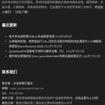
技术攻关等全方位的服务。费米科技提供的模拟方案具有面向应用、模型新颖、功
能丰富、计算高效、简单易用的特点，已经服务于众多的学术和工业用户。
欢迎加
入我们！（点击了解）
最近更新
电子杂化调控稀土RE₂In合金相变性质
2026年8月6日
从单轴到双轴：电势驱动下 IrN₄ 活性位点配位构型的动态演变与 C-N 偶联前
体锁定(Nano Research 2026)
2026年7月30日
QuantumATK 低维电子材料与器件合集（九）
2026年7月25日
面外极化增强的亚 5 nm Janus MoSiGeN4 场效应晶体管设计
2026年7月25日
联系我们
留言板
：
点击给我们留言
邮箱
：sales_at_fermitech.com.cn
QQ
：1732167264
邮件订阅
：使用常用邮箱接收费米科技的产品更新和新闻。
点击这里马上订阅！
微信订阅
：微信扫描右侧二维码关注费米科技微信公众号