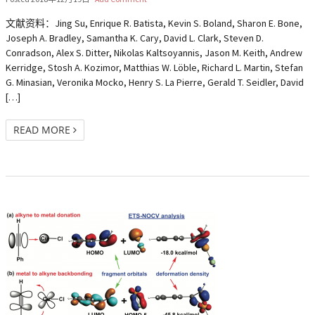
文献资料：Jing Su, Enrique R. Batista, Kevin S. Boland, Sharon E. Bone,
Joseph A. Bradley, Samantha K. Cary, David L. Clark, Steven D.
Conradson, Alex S. Ditter, Nikolas Kaltsoyannis, Jason M. Keith, Andrew
Kerridge, Stosh A. Kozimor, Matthias W. Löble, Richard L. Martin, Stefan
G. Minasian, Veronika Mocko, Henry S. La Pierre, Gerald T. Seidler, David
[…]
READ MORE