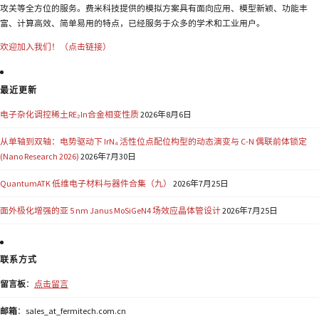
攻关等全方位的服务。费米科技提供的模拟方案具有面向应用、模型新颖、功能丰
富、计算高效、简单易用的特点，已经服务于众多的学术和工业用户。
欢迎加入我们！（点击链接）
最近更新
电子杂化调控稀土RE₂In合金相变性质
2026年8月6日
从单轴到双轴：电势驱动下 IrN₄ 活性位点配位构型的动态演变与 C-N 偶联前体锁定
(Nano Research 2026)
2026年7月30日
QuantumATK 低维电子材料与器件合集（九）
2026年7月25日
面外极化增强的亚 5 nm Janus MoSiGeN4 场效应晶体管设计
2026年7月25日
联系方式
留言板
：
点击留言
邮箱
：sales_at_fermitech.com.cn