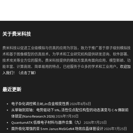
关于费米科技
费米科技以促进工业级模拟与仿真的应用为宗旨，致力于推广基于原子级别模拟技
术和基于图像模型的仿真技术，为学术和工业研究机构提供研发咨询、软件部署、
技术攻关等全方位的服务。费米科技提供的模拟方案具有面向应用、模型新颖、功
能丰富、计算高效、简单易用的特点，已经服务于众多的学术和工业用户。
欢迎加
入我们！（点击了解）
最近更新
电子杂化调控稀土RE₂In合金相变性质
2026年8月6日
从单轴到双轴：电势驱动下 IrN₄ 活性位点配位构型的动态演变与 C-N 偶联前
体锁定(Nano Research 2026)
2026年7月30日
QuantumATK 低维电子材料与器件合集（九）
2026年7月25日
面外极化增强的亚 5 nm Janus MoSiGeN4 场效应晶体管设计
2026年7月25日