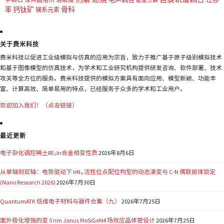
能量分解
钙钛矿
骨科
率
镧系元素
关于费米科技
费米科技以促进工业级模拟与仿真的应用为宗旨，致力于推广基于原子级别模拟技术
和基于图像模型的仿真技术，为学术和工业研究机构提供研发咨询、软件部署、技术
攻关等全方位的服务。费米科技提供的模拟方案具有面向应用、模型新颖、功能丰
富、计算高效、简单易用的特点，已经服务于众多的学术和工业用户。
欢迎加入我们！（点击链接）
最近更新
电子杂化调控稀土RE₂In合金相变性质
2026年8月6日
从单轴到双轴：电势驱动下 IrN₄ 活性位点配位构型的动态演变与 C-N 偶联前体锁定
(Nano Research 2026)
2026年7月30日
QuantumATK 低维电子材料与器件合集（九）
2026年7月25日
面外极化增强的亚 5 nm Janus MoSiGeN4 场效应晶体管设计
2026年7月25日