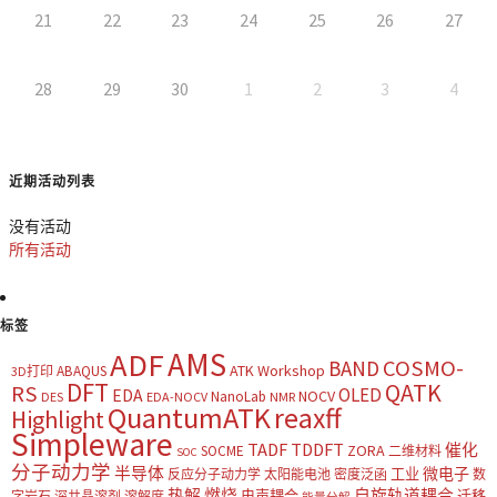
21
22
23
24
25
26
27
28
29
30
1
2
3
4
近期活动列表
没有活动
所有活动
标签
AMS
ADF
COSMO-
BAND
ATK Workshop
ABAQUS
3D打印
DFT
QATK
RS
OLED
EDA
NOCV
NanoLab
DES
EDA-NOCV
NMR
QuantumATK
reaxff
Highlight
Simpleware
TADF
TDDFT
催化
ZORA
SOCME
二维材料
SOC
分子动力学
半导体
微电子
工业
反应分子动力学
太阳能电池
密度泛函
数
热解
燃烧
自旋轨道耦合
电声耦合
迁移
字岩石
深共晶溶剂
溶解度