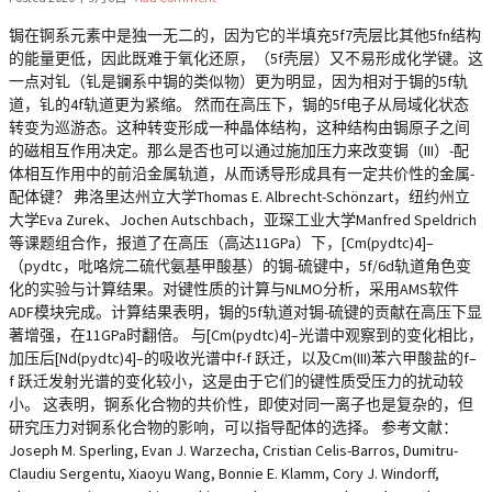
锔在锕系元素中是独一无二的，因为它的半填充5f7壳层比其他5fn结构
的能量更低，因此既难于氧化还原，（5f壳层）又不易形成化学键。这
一点对钆（钆是镧系中锔的类似物）更为明显，因为相对于锔的5f轨
道，钆的4f轨道更为紧缩。 然而在高压下，锔的5f电子从局域化状态
转变为巡游态。这种转变形成一种晶体结构，这种结构由锔原子之间
的磁相互作用决定。那么是否也可以通过施加压力来改变锔（III）-配
体相互作用中的前沿金属轨道，从而诱导形成具有一定共价性的金属-
配体键？ 弗洛里达州立大学Thomas E. Albrecht-Schönzart，纽约州立
大学Eva Zurek、Jochen Autschbach，亚琛工业大学Manfred Speldrich
等课题组合作，报道了在高压（高达11GPa）下，[Cm(pydtc)4]–
（pydtc，吡咯烷二硫代氨基甲酸基）的锔-硫键中，5f/6d轨道角色变
化的实验与计算结果。对键性质的计算与NLMO分析，采用AMS软件
ADF模块完成。计算结果表明，锔的5f轨道对锔-硫键的贡献在高压下显
著增强，在11GPa时翻倍。 与[Cm(pydtc)4]–光谱中观察到的变化相比，
加压后[Nd(pydtc)4]–的吸收光谱中f-f 跃迁，以及Cm(III)苯六甲酸盐的f–
f 跃迁发射光谱的变化较小，这是由于它们的键性质受压力的扰动较
小。 这表明，锕系化合物的共价性，即使对同一离子也是复杂的，但
研究压力对锕系化合物的影响，可以指导配体的选择。 参考文献：
Joseph M. Sperling, Evan J. Warzecha, Cristian Celis-Barros, Dumitru-
Claudiu Sergentu, Xiaoyu Wang, Bonnie E. Klamm, Cory J. Windorff,