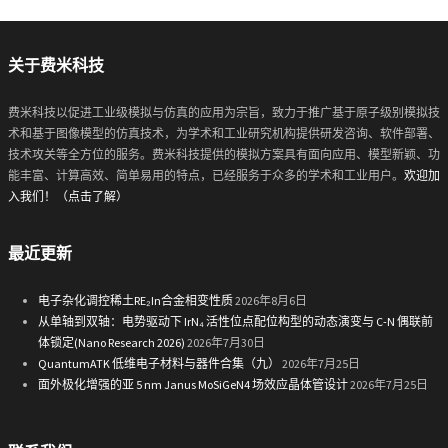
关于费米科技
费米科技以促进工业级模拟与仿真的应用为宗旨，致力于推广基于原子级别模拟技
术和基于图像模型的仿真技术，为学术和工业研究机构提供研发咨询、软件部署、
技术攻关等全方位的服务。费米科技提供的模拟方案具有面向应用、模型新颖、功
能丰富、计算高效、简单易用的特点，已经服务于众多的学术和工业用户。
欢迎加
入我们！（点击了解）
最近更新
电子杂化调控稀土RE₂In合金相变性质
2026年8月6日
从单轴到双轴：电势驱动下 IrN₄ 活性位点配位构型的动态演变与 C-N 偶联前
体锁定(Nano Research 2026)
2026年7月30日
QuantumATK 低维电子材料与器件合集（九）
2026年7月25日
面外极化增强的亚 5 nm Janus MoSiGeN4 场效应晶体管设计
2026年7月25日