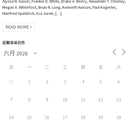
Alyssa N. Gaiser, Frankie D. White, Drake A. Beery, Alexander T. Chemey,
Megan A. Whitefoot, Brian N. Long, Kenneth Hanson, Paul Kögerler,
Manfred Speldrich, Eva Zurek, […]
READ MORE
近期活动日历
日
一
二
三
四
五
六
31
1
2
3
4
5
6
7
8
9
10
11
12
13
14
15
16
17
18
19
20