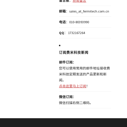
留言板
：
点击留言
邮箱
：sales_at_fermitech.com.cn
电话
：010-80393990
QQ
： 1732167264
订阅费米科技新闻
邮件订阅：
您可以使用常用的邮件地址接收费
米科技定期发送的产品更新和新
闻。
点击这里马上订阅
！
微信订阅：
微信扫描右侧二维码。