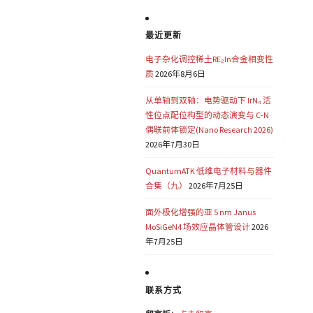
最近更新
电子杂化调控稀土RE₂In合金相变性
质
2026年8月6日
从单轴到双轴：电势驱动下 IrN₄ 活
性位点配位构型的动态演变与 C-N
偶联前体锁定(Nano Research 2026)
2026年7月30日
QuantumATK 低维电子材料与器件
合集（九）
2026年7月25日
面外极化增强的亚 5 nm Janus
MoSiGeN4 场效应晶体管设计
2026
年7月25日
联系方式