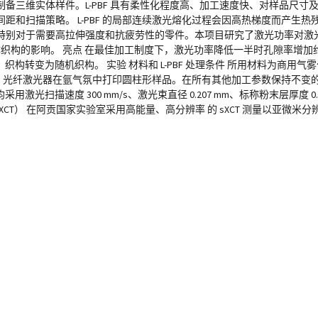
备三维实体样件。L-PBF 具有柔性化程度高、加工速度快、对样品尺寸
和扫描策略。 L-PBF 的局部连续激光熔化过程会因高热梯度而产生
对于需要高拉伸强度和抗疲劳性的零件。本项目研究了激光功率对激光粉末
晶体织构的影响。 亮点 在最佳加工制度下，激光功率降低一半时孔隙率增加约
转变为随机织构。 实验 材料和 L-PBF 处理条件 所用材料为商用气雾化 3
 400 W 的 Yb 光纤激光器在氩气氛中打印圆柱形样品。在所有其他加工参数保持不变
均采用激光扫描速度 300 mm/s、激光束直径 0.207 mm、标称粉末层厚度 
射线成像（sXCT） 在阿贡国家实验室采用高能量、高分辨率 的 sXCT 测量以亚