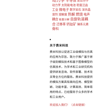
动力学
半导体
反应分子
动力学
太阳能电池
密度泛函
微电子
工业
数字岩石
深共晶
热解
燃烧
电声
溶剂
溶解度
自旋轨道耦
耦合
能量分解
合
钙钛矿
迁移率
镧系元素
骨科
关于费米科技
费米科技以促进工业级模拟与仿真
的应用为宗旨，致力于推广基于原
子级别模拟技术和基于图像模型的
仿真技术，为学术和工业研究机构
提供研发咨询、软件部署、技术攻
关等全方位的服务。费米科技提供
的模拟方案具有面向应用、模型新
颖、功能丰富、计算高效、简单易
用的特点，已经服务于众多的学术
和工业用户。
欢迎加入我们！（点击链接）