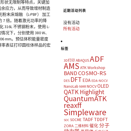
及形状无限制等特点，关键加
热残余应力，从而导致增材制造
近期活动列表
床熔融 （L-PBF） 加工
 7 倍。随着激光功率的降
没有活动
16L 不锈钢粉末，使用 L-
所有活动
的情况下，分别使用 380 W、
0.06 mm。预估体积能量密度
微米分辨率表征打印圆柱体样品的宏
标签
ADF
ABAQUS
3D打印
AMS
ATK Workshop
COSMO-RS
BAND
DFT
EDA
DES
EDA-NOCV
OLED
NOCV
NanoLab
NMR
QATK Highlight
QuantumATK
reaxff
Simpleware
TADF
TDDFT
SOCME
SOC
分子
催化
ZORA
二维材料