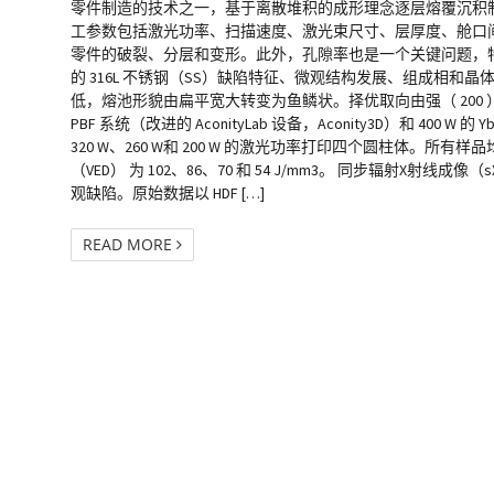
零件制造的技术之一，基于离散堆积的成形理念逐层熔覆沉积制
工参数包括激光功率、扫描速度、激光束尺寸、层厚度、舱口间距
零件的破裂、分层和变形。此外，孔隙率也是一个关键问题，特别
的 316L 不锈钢（SS）缺陷特征、微观结构发展、组成相和
低，熔池形貌由扁平宽大转变为鱼鳞状。择优取向由强（ 200 ）织构
PBF 系统（改进的 AconityLab 设备，Aconity3D）和
320 W、260 W和 200 W 的激光功率打印四个圆柱体。所有样品
（VED） 为 102、86、70 和 54 J/mm3。 同步辐射X
观缺陷。原始数据以 HDF […]
READ MORE