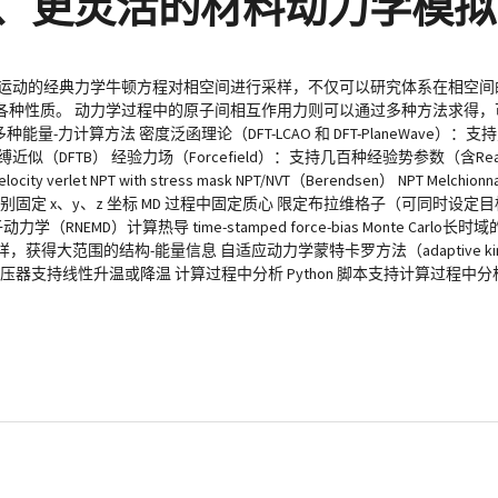
强大、更灵活的材料动力学模拟
子运动的经典力学牛顿方程对相空间进行采样，不仅可以研究体系在相空间
各种性质。 动力学过程中的原子间相互作用力则可以通过多种方法求得，
种能量-力计算方法 密度泛函理论（DFT-LCAO 和 DFT-PlaneWave
缚近似（DFTB） 经验力场（Forcefield）：支持几百种经验势参数（含R
NPT with stress mask NPT/NVT（Berendsen） NPT Melchionna NP
 分别固定 x、y、z 坐标 MD 过程中固定质心 限定布拉维格子（可同时设
MD）计算热导 time-stamped force-bias Monte Carlo长
获得大范围的结构-能量信息 自适应动力学蒙特卡罗方法（adaptive kinetic
器支持线性升温或降温 计算过程中分析 Python 脚本支持计算过程中