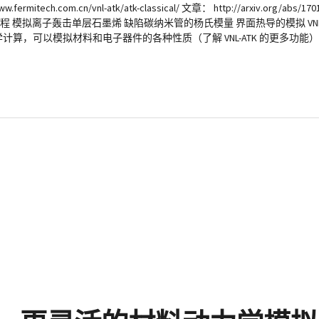
.com.cn/vnl-atk/atk-classical/ 文章： http://arxiv.org/abs/1701
 模拟离子轰击单层石墨烯 缺陷碳纳米管的杨氏模量 界面热导的模拟 VNL
计算，可以模拟材料和电子器件的各种性质（了解 VNL-ATK 的更多功能