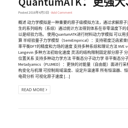
QuantumATK：更
Posted
2016年4月3日
·
Add Comment
概述 动力学模拟是一种重要的原子级模拟方法，通过求解原
生的系列结构（系综）通过统计方法得到体系在非零温度下的
以是经验力场。 使用QuantumATK进行材料动力学模拟 可以用多
算 半经验量子力学模型（SemiEmpirical）：支持密度泛函紧束
率平衡DFT的精度和力场的速度 支持多种系综和理论方法 NVE velocity verlet 
Langevin 多种方法初始化速度 灵活的结构限制固定部分原子
位置关系 支持多种动力学方法 平衡态分子动力学 非平衡态分子动力学（RNE
Metadyamics（PLUMED）：更快的对能量（自由能）面进行采样，
构变化与机理 可控制局域温度、设定升温速率 所有恒温器、恒压
电荷分析 可视化原子速度 […]
READ MORE