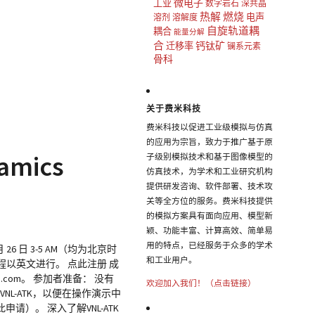
微电子
工业
数字岩石
深共晶
热解
燃烧
电声
溶剂
溶解度
自旋轨道耦
耦合
能量分解
合
钙钛矿
迁移率
镧系元素
骨科
关于费米科技
费米科技以促进工业级模拟与仿真
的应用为宗旨，致力于推广基于原
namics
子级别模拟技术和基于图像模型的
仿真技术，为学术和工业研究机构
提供研发咨询、软件部署、技术攻
关等全方位的服务。费米科技提供
的模拟方案具有面向应用、模型新
颖、功能丰富、计算高效、简单易
用的特点，已经服务于众多的学术
月 26 日 3-5 AM（均为北京时
和工业用户。
程以英文进行。 点此注册 成
e.com。 参加者准备： 没有
欢迎加入我们！（点击链接）
L-ATK，以便在操作演示中
此申请）。 深入了解VNL-ATK