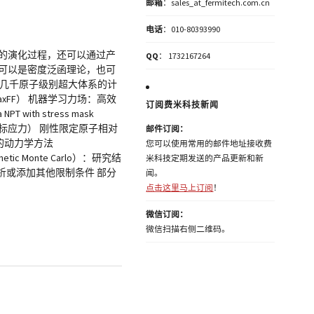
邮箱
：sales_at_fermitech.com.cn
电话
：010-80393990
的演化过程，还可以通过产
QQ
： 1732167264
可以是密度泛函理论，也可
）：支持几千原子级别超大体系的计
eaxFF） 机器学习力场：高效
订阅费米科技新闻
T with stress mask
定目标应力） 刚性限定原子相对
邮件订阅：
时域的动力学方法
您可以使用常用的邮件地址接收费
 Monte Carlo）：研究结
米科技定期发送的产品更新和新
分析或添加其他限制条件 部分
闻。
点击这里马上订阅
！
微信订阅：
微信扫描右侧二维码。