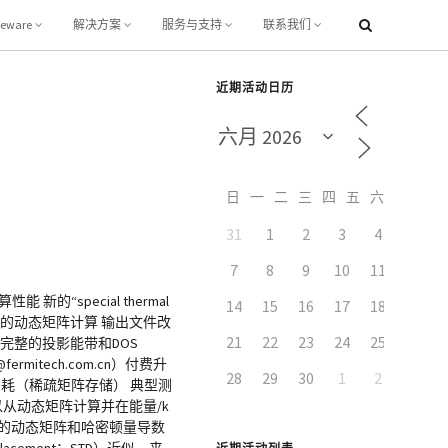
leware
解决方案
服务与支持
联系我们
近期活动日历
日
一
二
三
四
五
六
31
1
2
3
4
5
7
8
9
10
11
12
的“special thermal
14
15
16
17
18
19
大超胞的动态矩阵计算 输出文件改
21
22
23
24
25
26
） 完整的投影能带和DOS
itech.com.cn）付费升
28
29
30
1
2
3
存消耗（稀疏矩阵存储） 典型测
可以从动态矩阵计算并在能量/k
极的动态矩阵和哈密顿量导数