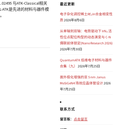
.02495 与ATK-Classical相关
最近更新
-ATK是先进的材料与器件模
电子杂化调控稀土RE₂In合金相变性
）。
质
2026年8月6日
从单轴到双轴：电势驱动下 IrN₄ 活
性位点配位构型的动态演变与 C-N
偶联前体锁定(Nano Research 2026)
2026年7月30日
QuantumATK 低维电子材料与器件
合集（九）
2026年7月25日
面外极化增强的亚 5 nm Janus
MoSiGeN4 场效应晶体管设计
2026
年7月25日
联系方式
留言板
：
点击留言