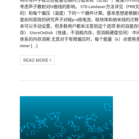
将所有声子模式在能量范围内分组求和（近似），提速10-100倍 突破性进展
考虑声子散射对IV曲线的影响。 STD-Landauer方法详见
的）和每个偏压（温度）下的一个器件计算。基本思想是根据
是如何高效的研究声子对硅p-n结电流、硅块体和纳米线的迁移
本可以手动设置，但多数用户都未注意到这个选项 新的自能存储选项 
存） StoreOnDisk（快速，不消耗内存，但消耗硬盘空间） 中
体系的内存消耗 尤其对于有限偏压时，每个能量（k）点使用多进程可以大大减少每个M
mixer […]
READ MORE