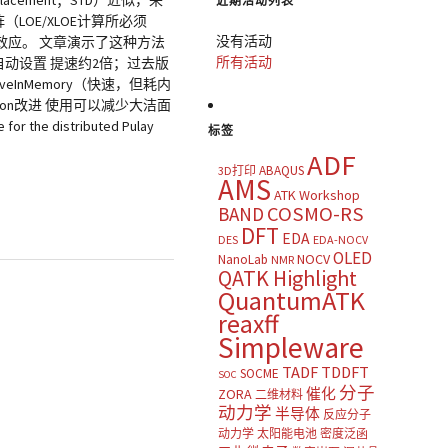
acement；STD）近似，来
近期活动列表
LOE/XLOE计算所必须
没有活动
应。 文章演示了这种方法
所有活动
动设置 提速约2倍；过去版
InMemory（快速，但耗内
tion改进 使用可以减少大洁面
distributed Pulay
标签
ADF
ABAQUS
3D打印
AMS
ATK Workshop
COSMO-RS
BAND
DFT
EDA
DES
EDA-NOCV
OLED
NOCV
NanoLab
NMR
QATK Highlight
QuantumATK
reaxff
Simpleware
TADF
TDDFT
SOCME
SOC
分子
催化
ZORA
二维材料
动力学
半导体
反应分子
动力学
太阳能电池
密度泛函