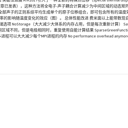
 ATK2017引入了一种全新的特殊热位移（special thermal displ
（PRB文章已发表），这种方法将全电子-声子耦合计算减少为中间区域的动态矩阵（
全部声子的正则系综平均生成单个的原子位移组合，即可包含所有的温度效
率的影响随温度变化的效应（图）。 总体性能改进 费米面以上能带数现自
NoStorage（大大减少大体系的内存占用，但是每次重新计算） Save
间区域不同，但是电极相同时，重复使用自能计算结果 SparseGreenFunc
PI进程的内存 No performance overhead anymore for the 