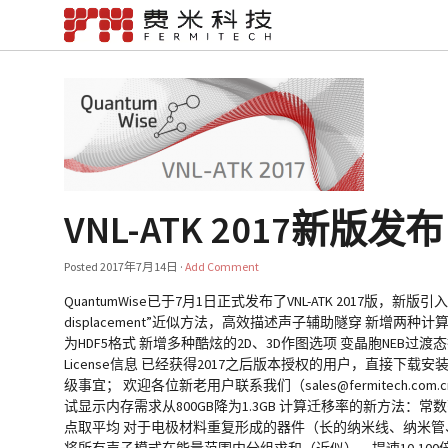
VNL-ATK 2017新版发布
Posted
2017年7月14日
·
Add Comment
QuantumWise已于7月1日正式发布了VNL-ATK 2017版，
displacement”近似方法，高效描述声子辅助隧穿 新增两种
为HDF5格式 新增多种酷炫的2D、3D作图选项 变晶胞NEB过渡态搜
License信息 已经获得2017之后版本授权的用户，直接下载安装即
级事宜； 欢迎各位新老用户联系我们（sales@fermitech
试显示内存需求从800GB降为1.3GB 计算迁移率的新方法：常
点取平均 对于电极材料重复形成的器件（长的纳米线、纳米管