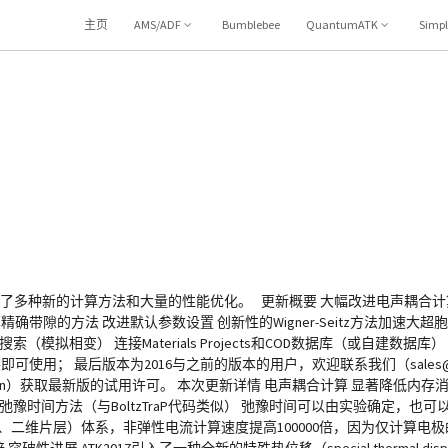
主页
AMS/ADF
Bumblebee
QuantumATK
Simp
新版引入了多种新的计算方法和大量的性能优化。 更新概要 大幅改进电声耦合计算性能 新
计算精确带隙的方法 改进默认参数设置 创新性的Wigner-Seitz方法加速
索（模拟相变） 连接Materials Projects和COD数据库（或自建数据库
可使用； 最后版本为2016与之前的版本的用户，欢迎联系我们（sales@ferm
.com.cn）获取最新版的试用许可。 本次更新详情 电声耦合计算 显著降低内
数弛豫时间方法（与BoltzTraP代码类似） 弛豫时间可以由实验确定，也
、二维片层）体系，非弹性电流计算速度提高100000倍，因为仅计算电