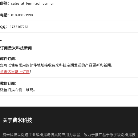
邮箱
：sales_at_fermitech.com.cn
电话
：010-80393990
QQ
： 1732167264
订阅费米科技新闻
邮件订阅：
您可以使用常用的邮件地址接收费米科技定期发送的产品更新和新闻。
点击这里马上订阅
！
微信订阅：
微信扫描右侧二维码。
关于费米科技
费米科技以促进工业级模拟与仿真的应用为宗旨，致力于推广基于原子级别模拟技