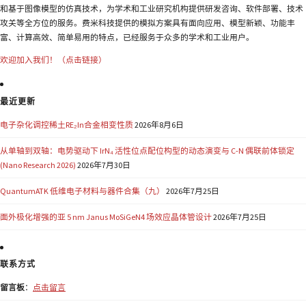
和基于图像模型的仿真技术，为学术和工业研究机构提供研发咨询、软件部署、技术
攻关等全方位的服务。费米科技提供的模拟方案具有面向应用、模型新颖、功能丰
富、计算高效、简单易用的特点，已经服务于众多的学术和工业用户。
欢迎加入我们！（点击链接）
最近更新
电子杂化调控稀土RE₂In合金相变性质
2026年8月6日
从单轴到双轴：电势驱动下 IrN₄ 活性位点配位构型的动态演变与 C-N 偶联前体锁定
(Nano Research 2026)
2026年7月30日
QuantumATK 低维电子材料与器件合集（九）
2026年7月25日
面外极化增强的亚 5 nm Janus MoSiGeN4 场效应晶体管设计
2026年7月25日
联系方式
留言板
：
点击留言