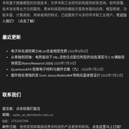
术和基于图像模型的仿真技术，为学术和工业研究机构提供研发咨询、软件部署、
技术攻关等全方位的服务。费米科技提供的模拟方案具有面向应用、模型新颖、功
能丰富、计算高效、简单易用的特点，已经服务于众多的学术和工业用户。
欢迎加
入我们！（点击了解）
最近更新
电子杂化调控稀土RE₂In合金相变性质
2026年8月6日
从单轴到双轴：电势驱动下 IrN₄ 活性位点配位构型的动态演变与 C-N 偶联前
体锁定(Nano Research 2026)
2026年7月30日
QuantumATK 低维电子材料与器件合集（九）
2026年7月25日
面外极化增强的亚 5 nm Janus MoSiGeN4 场效应晶体管设计
2026年7月25日
联系我们
留言板
：
点击给我们留言
邮箱
：sales_at_fermitech.com.cn
QQ
：1732167264
邮件订阅
：使用常用邮箱接收费米科技的产品更新和新闻。
点击这里马上订阅！