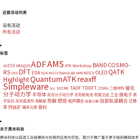
近期活动列表
没有活动
所有活动
标签
AMS
ADF
COSMO-
BAND
ATK Workshop
ABAQUS
3D打印
DFT
QATK
RS
OLED
EDA
NOCV
NanoLab
DES
EDA-NOCV
NMR
QuantumATK
reaxff
Highlight
Simpleware
TADF
TDDFT
催化
ZORA
SOCME
二维材料
SOC
分子动力学
半导体
微电子
工业
反应分子动力学
太阳能电池
密度泛函
数
热解
燃烧
自旋轨道耦合
电声耦合
迁移
字岩石
深共晶溶剂
溶解度
能量分解
钙钛矿
骨科
率
镧系元素
关于费米科技
费米科技以促进工业级模拟与仿真的应用为宗旨，致力于推广基于原子级别模拟技术