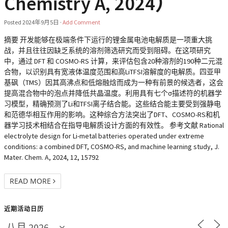
Chemistry A, 2024）
Posted
2024年9月5日
·
Add Comment
摘要 开发能够在极端条件下运行的锂金属电池电解质是一项重大挑
战，并且往往因缺乏系统的溶剂筛选研究而受到阻碍。在这项研究
中，通过 DFT 和 COSMO-RS 计算，来评估包含20种溶剂的190种二元混
合物，以识别具有宽液体温度范围和高LiTFSI溶解度的电解质。四亚甲
基砜（TMS）因其高沸点和低熔融焓而成为一种有前景的候选者，这会
提高混合物中的泡点并降低共晶温度。利用具有七个σ描述符的机器学
习模型，精确预测了Li和TFSI离子结合能。这些结合能主要受到强静电
和范德华相互作用的影响。这种综合方法突出了DFT、COSMO-RS和机
器学习技术相结合在指导电解质设计方面的有效性。 参考文献 Rational
electrolyte design for Li-metal batteries operated under extreme
conditions: a combined DFT, COSMO-RS, and machine learning study, J.
Mater. Chem. A, 2024, 12, 15792
READ MORE
近期活动日历